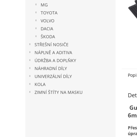
n
MG
e
TOYOTA
l
VOLVO
DACIA
ŠKODA
STŘEŠNÍ NOSIČE
NÁPLNĚ A ADITIVA
ÚDRŽBA A DOPLŇKY
NÁHRADNÍ DÍLY
Popi
UNIVERZÁLNÍ DÍLY
KOLA
ZIMNÍ ŠTÍTY NA MASKU
Det
Gu
6m
Pře
úpr