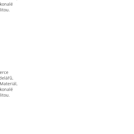
okonalé
itou.
berce
delářů,
Materiál,
okonalé
itou.