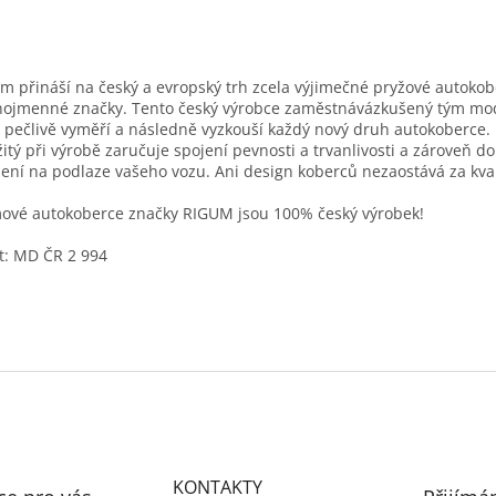
m přináší na český a evropský trh zcela výjimečné pryžové autoko
nojmenné značky. Tento český výrobce zaměstnávázkušený tým mo
í pečlivě vyměří a následně vyzkouší každý nový druh autokoberce. 
itý při výrobě zaručuje spojení pevnosti a trvanlivosti a zároveň d
ení na podlaze vašeho vozu. Ani design koberců nezaostává za kval
vé autokoberce značky RIGUM jsou 100% český výrobek!
t: MD ČR 2 994
KONTAKTY