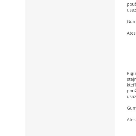
použ
usaz
Gumo
Ates
Rigu
stej
kteř
použ
usaz
Gumo
Ates