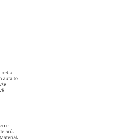
h nebo
o auta to
Vše
ivě
berce
delářů,
Materiál,