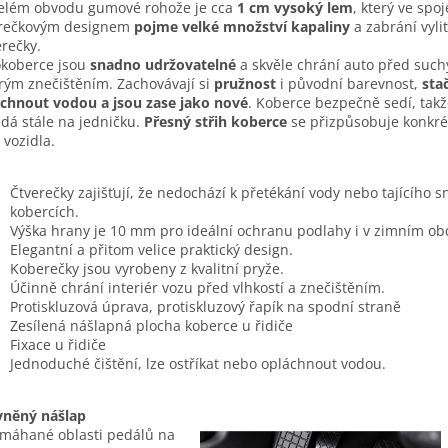
elém obvodu gumové rohože je cca
1 cm vysoký lem
, který ve spoj
erečkovým designem
pojme velké množství kapaliny
a zabrání vyli
rečky.
koberce jsou
snadno udržovatelné
a skvěle chrání auto před such
ým znečištěním. Zachovávají si
pružnost
i původní barevnost,
stač
chnout vodou a jsou zase jako nové
. Koberce bezpečně sedí, takž
dá stále na jedničku.
Přesný střih koberce
se přizpůsobuje konkr
 vozidla.
Čtverečky zajišťují, že nedochází k přetékání vody nebo tajícího 
kobercích.
Výška hrany je 10 mm pro ideální ochranu podlahy i v zimním ob
Elegantní a přitom velice praktický design.
Koberečky jsou vyrobeny z kvalitní pryže.
Účinně chrání interiér vozu před vlhkostí a znečištěním.
Protiskluzová úprava, protiskluzový řapík na spodní straně
Zesílená nášlapná plocha koberce u řidiče
Fixace u řidiče
Jednoduché čištění, lze ostříkat nebo opláchnout vodou.
vněný nášlap
máhané oblasti pedálů na