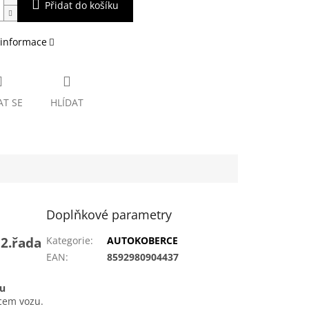
Přidat do košíku
 informace
AT SE
HLÍDAT
Doplňkové parametry
2.řada
Kategorie
:
AUTOKOBERCE
EAN
:
8592980904437
ou
bcem vozu.