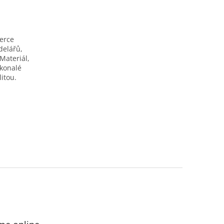
berce
delářů,
Materiál,
okonalé
itou.