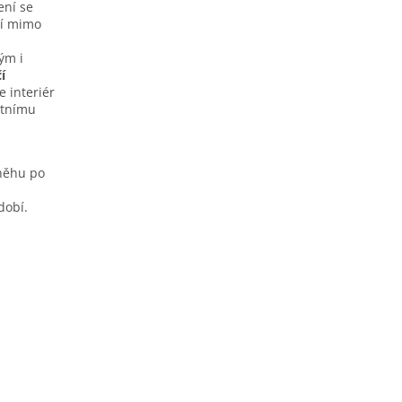
ení se
tí mimo
ým i
í
e interiér
étnímu
sněhu po
dobí.