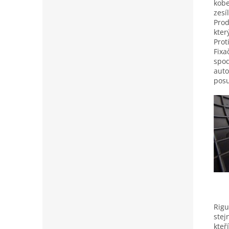
kobe
zesí
Prod
kter
Prot
Fixa
spod
auto
posu
Rigu
stej
kteř