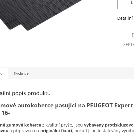
Detailní
ZEPT
s
Diskuze
ailní popis produktu
mové autokoberce pasující na PEUGEOT Expert 
 16-
sné gumové koberce
z kvalitní pryže, jsou
vybaveny protiskluzov
avou
a přípravou na
originální fixaci
, pokud jsou instalovány výro