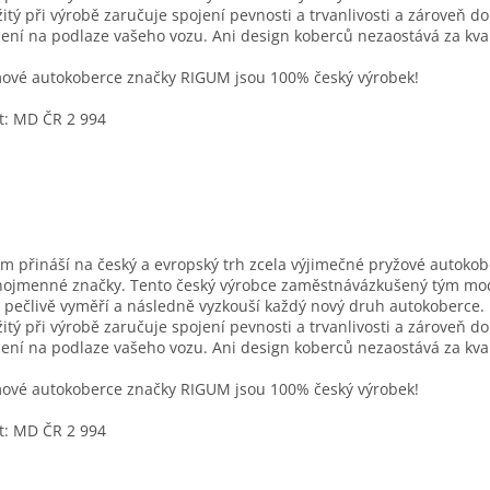
itý při výrobě zaručuje spojení pevnosti a trvanlivosti a zároveň d
ení na podlaze vašeho vozu. Ani design koberců nezaostává za kval
vé autokoberce značky RIGUM jsou 100% český výrobek!
t: MD ČR 2 994
m přináší na český a evropský trh zcela výjimečné pryžové autoko
nojmenné značky. Tento český výrobce zaměstnávázkušený tým mo
í pečlivě vyměří a následně vyzkouší každý nový druh autokoberce. 
itý při výrobě zaručuje spojení pevnosti a trvanlivosti a zároveň d
ení na podlaze vašeho vozu. Ani design koberců nezaostává za kval
vé autokoberce značky RIGUM jsou 100% český výrobek!
t: MD ČR 2 994