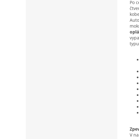
Po c
čtv
kobe
Auto
mokr
oplá
vypa
typu
Zpe
V na