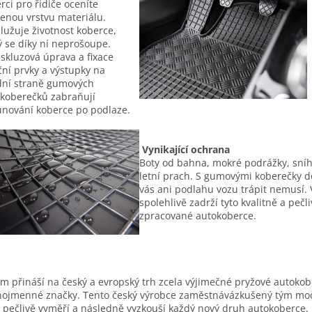
rci pro řidiče oceníte
lenou vrstvu materiálu.
lužuje životnost koberce,
ý se díky ní neprošoupe.
iskluzová úprava a fixace
ční prvky a výstupky na
ní straně gumových
koberečků zabraňují
nování koberce po podlaze.
Vynikající ochrana
Boty od bahna, mokré podrážky, sní
letní prach. S gumovými koberečky d
vás ani podlahu vozu trápit nemusí. 
spolehlivě zadrží tyto kvalitně a pečl
zpracované autokoberce.
m přináší na český a evropský trh zcela výjimečné pryžové autoko
nojmenné značky. Tento český výrobce zaměstnávázkušený tým mo
í pečlivě vyměří a následně vyzkouší každý nový druh autokoberce. 