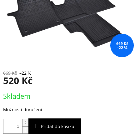
669 Kč
–22 %
669 Kč
–22 %
520 Kč
Měrná
Skladem
cena:
Možnosti doručení
Přidat do košíku