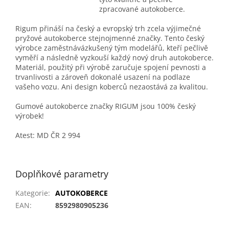
zpracované autokoberce.
Rigum přináší na český a evropský trh zcela výjimečné
pryžové autokoberce stejnojmenné značky. Tento český
výrobce zaměstnávázkušený tým modelářů, kteří pečlivě
vyměří a následně vyzkouší každý nový druh autokoberce.
Materiál, použitý při výrobě zaručuje spojení pevnosti a
trvanlivosti a zároveň dokonalé usazení na podlaze
vašeho vozu. Ani design koberců nezaostává za kvalitou.
Gumové autokoberce značky RIGUM jsou 100% český
výrobek!
Atest: MD ČR 2 994
Doplňkové parametry
Kategorie
:
AUTOKOBERCE
EAN
:
8592980905236