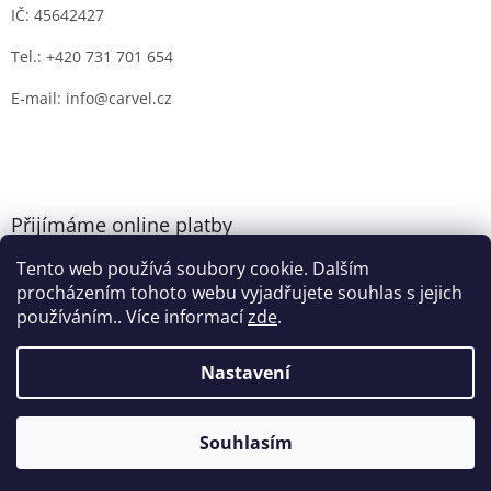
IČ: 45642427
Tel.: +420 731 701 654
E-mail: info@carvel.cz
Přijímáme online platby
Tento web používá soubory cookie. Dalším
procházením tohoto webu vyjadřujete souhlas s jejich
používáním.. Více informací
zde
.
Nastavení
Vytvořil Shoptet
Souhlasím
Copyright 2026
CARVEL.CZ
. Všechna práva vyhrazena.