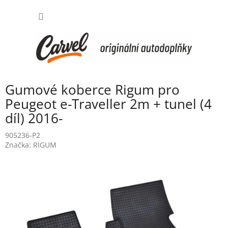
Přejít
NÁKUP
na
obsah
KOŠÍK
Gumové koberce Rigum pro
Peugeot e-Traveller 2m + tunel (4
díl) 2016-
905236-P2
Značka:
RIGUM