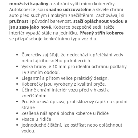
množství kapaliny
a zabrání vylití mimo koberečky.
Autokoberce jsou
snadno udržovatelné
a skvěle chrání
auto před suchým i mokrým znečištěním. Zachovávají si
pružnost
i původní barevnost,
stačí opláchnout vodou a
jsou zase jako nové
. Koberce bezpečně sedí, takže
interiér vypadá stále na jedničku.
Přesný střih koberce
se přizpůsobuje konkrétnímu typu vozidla.
Čtverečky zajišťují, že nedochází k přetékání vody
nebo tajícího sněhu po kobercích.
Výška hrany je 10 mm pro ideální ochranu podlahy
i v zimním období.
Elegantní a přitom velice praktický design.
Koberečky jsou vyrobeny z kvalitní pryže.
Účinně chrání interiér vozu před vlhkostí a
znečištěním.
Protiskluzová úprava, protiskluzový řapík na spodní
straně
Zesílená nášlapná plocha koberce u řidiče
Fixace u řidiče
Jednoduché čištění, lze ostříkat nebo opláchnout
vodou.