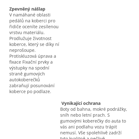
Zpevněný nášlap
V namáhané oblasti
pedálů na koberci pro
řidiče oceníte zesílenou
vrstvu materiálu.
Prodlužuje životnost
koberce, který se díky ní
neprošoupe.
Protiskluzová úprava a
fixace Fixační prvky a
výstupky na spodní
straně gumových
autokoberečků
zabraňují posunování
koberce po podlaze.
Vynikající ochrana
Boty od bahna, mokré podrážky,
sníh nebo letní prach. S
gumovými koberečky do auta to
vás ani podlahu vozu trápit
nemusí. Vše spolehlivě zadrží
tyto kvalitně a pečlivě