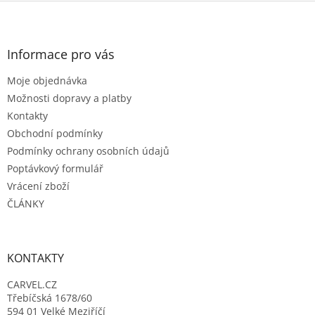
Z
á
p
a
Informace pro vás
t
Moje objednávka
í
Možnosti dopravy a platby
Kontakty
Obchodní podmínky
Podmínky ochrany osobních údajů
Poptávkový formulář
Vrácení zboží
ČLÁNKY
KONTAKTY
CARVEL.CZ
Třebíčská 1678/60
594 01 Velké Meziříčí