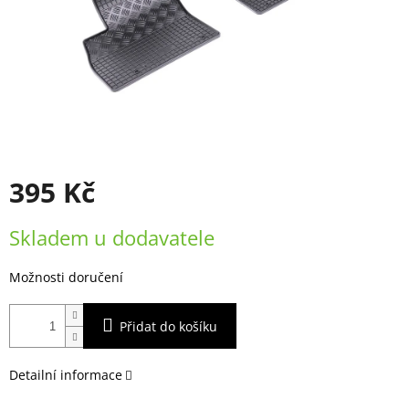
395 Kč
Měrná
Skladem u dodavatele
cena:
Možnosti doručení
Přidat do košíku
Detailní informace