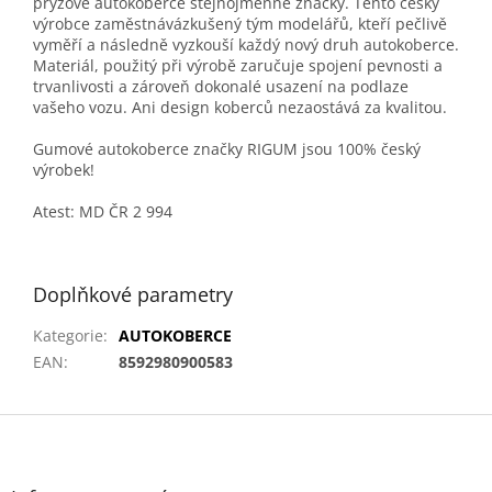
pryžové autokoberce stejnojmenné značky. Tento český
výrobce zaměstnávázkušený tým modelářů, kteří pečlivě
vyměří a následně vyzkouší každý nový druh autokoberce.
Materiál, použitý při výrobě zaručuje spojení pevnosti a
trvanlivosti a zároveň dokonalé usazení na podlaze
vašeho vozu. Ani design koberců nezaostává za kvalitou.
Gumové autokoberce značky RIGUM jsou 100% český
výrobek!
Atest: MD ČR 2 994
Doplňkové parametry
Kategorie
:
AUTOKOBERCE
EAN
:
8592980900583
Z
á
p