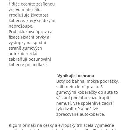
řidiče oceníte zesílenou
vrstvu materiálu.
Prodlužuje životnost
koberce, který se díky ní
neprošoupe.
Protiskluzová úprava a
fixace Fixační prvky a
výstupky na spodní
straně gumových
autokoberečků
zabraňují posunování
koberce po podlaze.
Vynikající ochrana
Boty od bahna, mokré podrážky,
sníh nebo letní prach. S
gumovými koberečky do auta to
vás ani podlahu vozu trápit
nemusí. Vše spolehlivě zadrží
tyto kvalitně a pečlivě
zpracované autokoberce.
Rigum přináší na český a evropský trh zcela výjimečné