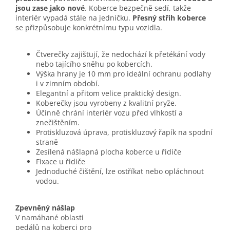
jsou zase jako nové
. Koberce bezpečně sedí, takže
interiér vypadá stále na jedničku.
Přesný střih koberce
se přizpůsobuje konkrétnímu typu vozidla.
Čtverečky zajišťují, že nedochází k přetékání vody
nebo tajícího sněhu po kobercích.
Výška hrany je 10 mm pro ideální ochranu podlahy
i v zimním období.
Elegantní a přitom velice praktický design.
Koberečky jsou vyrobeny z kvalitní pryže.
Účinně chrání interiér vozu před vlhkostí a
znečištěním.
Protiskluzová úprava, protiskluzový řapík na spodní
straně
Zesílená nášlapná plocha koberce u řidiče
Fixace u řidiče
Jednoduché čištění, lze ostříkat nebo opláchnout
vodou.
Zpevněný nášlap
V namáhané oblasti
pedálů na koberci pro