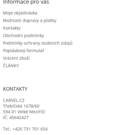
a
Informace pro vás
t
Moje objednávka
í
Možnosti dopravy a platby
Kontakty
Obchodní podmínky
Podmínky ochrany osobních údajů
Poptávkový formulář
Vrácení zboží
ČLÁNKY
KONTAKTY
CARVEL.CZ
Třebíčská 1678/60
594 01 Velké Meziříčí
IČ: 45642427
Tel.: +420 731 701 654