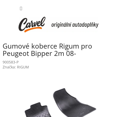
Přejít
NÁKUP
na
obsah
KOŠÍK
Gumové koberce Rigum pro
Peugeot Bipper 2m 08-
900583-P
Značka:
RIGUM