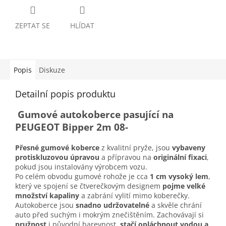
ZEPTAT SE
HLÍDAT
Popis
Diskuze
Detailní popis produktu
Gumové autokoberce pasující na
PEUGEOT Bipper 2m 08-
Přesné gumové koberce
z kvalitní pryže, jsou
vybaveny
protiskluzovou úpravou
a přípravou na
originální fixaci
,
pokud jsou instalovány výrobcem vozu.
Po celém obvodu gumové rohože je cca
1 cm vysoký lem
,
který ve spojení se čtverečkovým designem
pojme velké
množství kapaliny
a zabrání vylití mimo koberečky.
Autokoberce jsou
snadno udržovatelné
a skvěle chrání
auto před suchým i mokrým znečištěním. Zachovávají si
pružnost
i původní barevnost,
stačí opláchnout vodou a