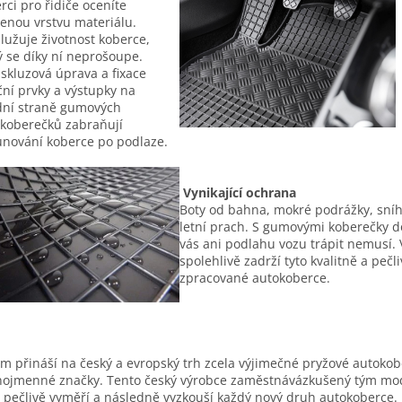
rci pro řidiče oceníte
lenou vrstvu materiálu.
lužuje životnost koberce,
ý se díky ní neprošoupe.
iskluzová úprava a fixace
ční prvky a výstupky na
ní straně gumových
koberečků zabraňují
nování koberce po podlaze.
Vynikající ochrana
Boty od bahna, mokré podrážky, sní
letní prach. S gumovými koberečky d
vás ani podlahu vozu trápit nemusí. 
spolehlivě zadrží tyto kvalitně a pečl
zpracované autokoberce.
m přináší na český a evropský trh zcela výjimečné pryžové autoko
nojmenné značky. Tento český výrobce zaměstnávázkušený tým mo
í pečlivě vyměří a následně vyzkouší každý nový druh autokoberce. 