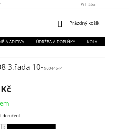
TY
OBCHODNÍ PODMÍNKY
PODMÍNKY OCHRANY OSOBNÍCH Ú
Přihlášení
NÁKUPNÍ
Prázdný košík
KOŠÍK
Ě A ADITIVA
ÚDRŽBA A DOPLŇKY
KOLA
8 3.řada 10-
900446-P
 Kč
dem
i doručení