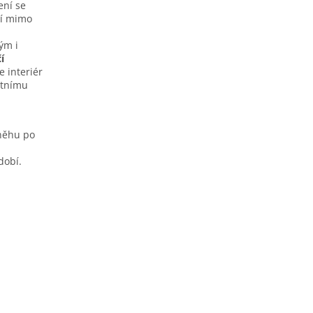
ení se
tí mimo
ým i
í
e interiér
étnímu
sněhu po
dobí.