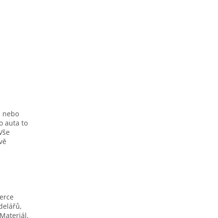
h nebo
o auta to
Vše
ivě
berce
delářů,
Materiál,