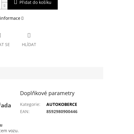
Přidat do košíku
 informace
AT SE
HLÍDAT
Doplňkové parametry
řada
Kategorie
:
AUTOKOBERCE
EAN
:
8592980900446
ou
bcem vozu.