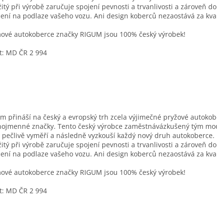
itý při výrobě zaručuje spojení pevnosti a trvanlivosti a zároveň d
ení na podlaze vašeho vozu. Ani design koberců nezaostává za kval
vé autokoberce značky RIGUM jsou 100% český výrobek!
t: MD ČR 2 994
m přináší na český a evropský trh zcela výjimečné pryžové autoko
nojmenné značky. Tento český výrobce zaměstnávázkušený tým mo
í pečlivě vyměří a následně vyzkouší každý nový druh autokoberce. 
itý při výrobě zaručuje spojení pevnosti a trvanlivosti a zároveň d
ení na podlaze vašeho vozu. Ani design koberců nezaostává za kval
vé autokoberce značky RIGUM jsou 100% český výrobek!
t: MD ČR 2 994