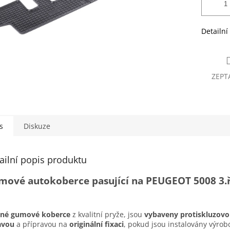
Detailní
ZEPT
s
Diskuze
ailní popis produktu
mové autokoberce pasující na PEUGEOT 5008 3.
sné gumové koberce
z kvalitní pryže, jsou
vybaveny protiskluzov
avou
a přípravou na
originální fixaci
, pokud jsou instalovány výro