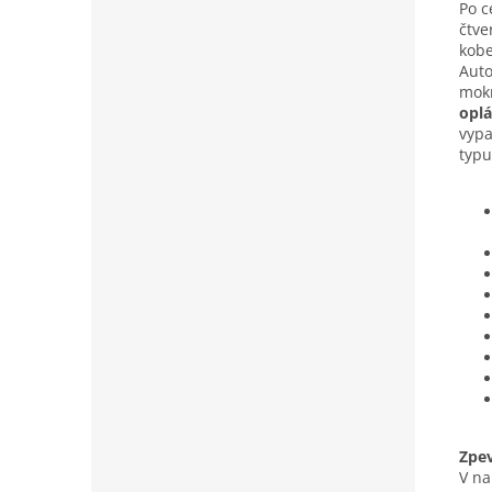
Po c
čtv
kobe
Auto
mokr
oplá
vypa
typu
Zpe
V na