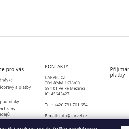
KONTAKTY
ce pro vás
Přijímá
platby
CARVEL.CZ
dnávka
Třebíčská 1678/60
dopravy a platby
594 01 Velké Meziříčí
IČ: 45642427
 podmínky
Tel.: +420 731 701 654
ochrany
údajů
E-mail: info@carvel.cz
ý formulář
oží