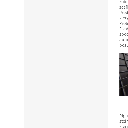
kobe
zesí
Prod
kter
Prot
Fixa
spod
auto
posu
Rigu
stej
kteř