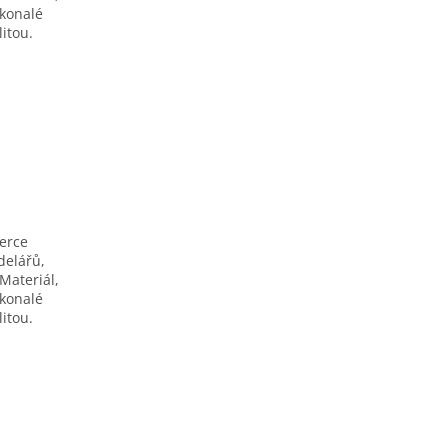
okonalé
itou.
berce
delářů,
Materiál,
okonalé
itou.