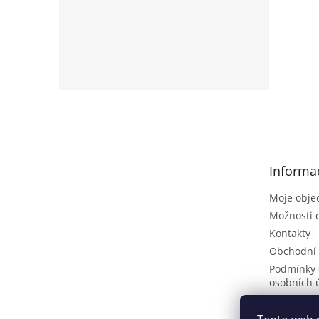
Z
á
p
a
t
Informa
í
Moje obje
Možnosti 
Kontakty
Obchodní
Podmínky 
osobních 
Poptávkov
Vrácení zb