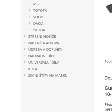
n
MG
e
TOYOTA
l
VOLVO
DACIA
ŠKODA
STŘEŠNÍ NOSIČE
NÁPLNĚ A ADITIVA
ÚDRŽBA A DOPLŇKY
NÁHRADNÍ DÍLY
Popi
UNIVERZÁLNÍ DÍLY
KOLA
ZIMNÍ ŠTÍTY NA MASKU
Det
Gu
10-
Pře
úpr