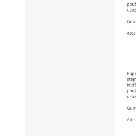
použ
usaz
Gumo
Ates
Rigu
stej
kteř
použ
usaz
Gumo
Ates