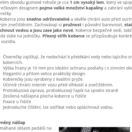
elém obvodu gumové rohože je cca
1 cm vysoký lem
, který ve spoj
erečkovým designem
pojme velké množství kapaliny
a zabrání vyli
rečky.
koberce jsou
snadno udržovatelné
a skvěle chrání auto před such
ým znečištěním. Zachovávají si
pružnost
i původní barevnost,
stač
chnout vodou a jsou zase jako nové
. Koberce bezpečně sedí, takž
dá stále na jedničku.
Přesný střih koberce
se přizpůsobuje konkr
 vozidla.
Čtverečky zajišťují, že nedochází k přetékání vody nebo tajícího 
kobercích.
Výška hrany je 10 mm pro ideální ochranu podlahy i v zimním ob
Elegantní a přitom velice praktický design.
Koberečky jsou vyrobeny z kvalitní pryže.
Účinně chrání interiér vozu před vlhkostí a znečištěním.
Protiskluzová úprava, protiskluzový řapík na spodní straně
Zesílená nášlapná plocha koberce u řidiče
Fixace u řidiče
Jednoduché čištění, lze ostříkat nebo opláchnout vodou.
vněný nášlap
máhané oblasti pedálů na