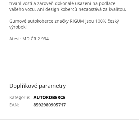
trvanlivosti a zároveň dokonalé usazení na podlaze
vašeho vozu. Ani design koberců nezaostává za kvalitou.
Gumové autokoberce značky RIGUM jsou 100% český
výrobek!
Atest: MD ČR 2 994
Doplňkové parametry
Kategorie
:
AUTOKOBERCE
EAN
:
8592980905717
Z
á
p