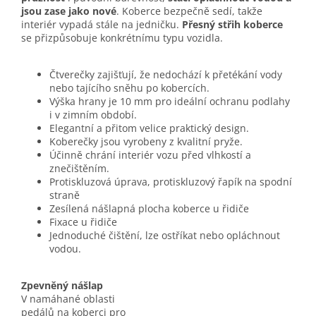
jsou zase jako nové
. Koberce bezpečně sedí, takže
interiér vypadá stále na jedničku.
Přesný střih koberce
se přizpůsobuje konkrétnímu typu vozidla.
Čtverečky zajišťují, že nedochází k přetékání vody
nebo tajícího sněhu po kobercích.
Výška hrany je 10 mm pro ideální ochranu podlahy
i v zimním období.
Elegantní a přitom velice praktický design.
Koberečky jsou vyrobeny z kvalitní pryže.
Účinně chrání interiér vozu před vlhkostí a
znečištěním.
Protiskluzová úprava, protiskluzový řapík na spodní
straně
Zesílená nášlapná plocha koberce u řidiče
Fixace u řidiče
Jednoduché čištění, lze ostříkat nebo opláchnout
vodou.
Zpevněný nášlap
V namáhané oblasti
pedálů na koberci pro