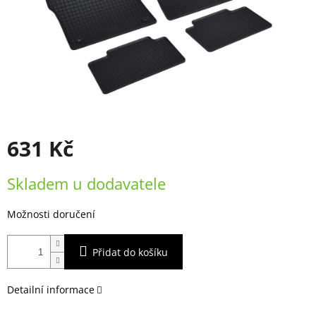
631 Kč
Měrná
Skladem u dodavatele
cena:
Možnosti doručení
Přidat do košíku
Detailní informace