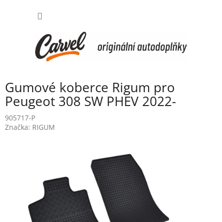
Přejít
NÁKUP
na
obsah
KOŠÍK
Gumové koberce Rigum pro
Peugeot 308 SW PHEV 2022-
905717-P
Značka:
RIGUM