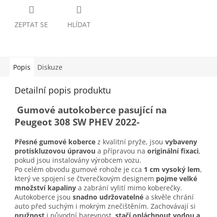
ZEPTAT SE
HLÍDAT
Popis
Diskuze
Detailní popis produktu
Gumové autokoberce pasující na
Peugeot 308 SW PHEV 2022-
Přesné gumové koberce
z kvalitní pryže, jsou
vybaveny
protiskluzovou úpravou
a přípravou na
originální fixaci
,
pokud jsou instalovány výrobcem vozu.
Po celém obvodu gumové rohože je cca
1 cm vysoký lem
,
který ve spojení se čtverečkovým designem
pojme velké
množství kapaliny
a zabrání vylití mimo koberečky.
Autokoberce jsou
snadno udržovatelné
a skvěle chrání
auto před suchým i mokrým znečištěním. Zachovávají si
pružnost
i původní barevnost,
stačí opláchnout vodou a