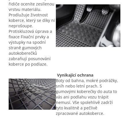
řidiče oceníte zesílenou
vrstvu materiálu.
Prodlužuje životnost
koberce, který se díky ní
neprošoupe.
Protiskluzová úprava a
fixace Fixační prvky a
výstupky na spodní
straně gumových
autokoberečků
zabraňují posunování
koberce po podlaze.
Vynikající ochrana
Boty od bahna, mokré podrážky,
sníh nebo letní prach. S
gumovými koberečky do auta to
vás ani podlahu vozu trápit
nemusí. Vše spolehlivě zadrží
tyto kvalitně a pečlivě
zpracované autokoberce.