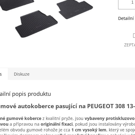
Detailní
ZEPT
s
Diskuze
ailní popis produktu
mové autokoberce pasující na PEUGEOT 308 13-
sné gumové koberce
z kvalitní pryže, jsou
vybaveny protiskluzov
avou
a přípravou na
originální fixaci
, pokud jsou instalovány výro
elém obvodu gumové rohože je cca
1 cm vysoký lem
, který ve spoj