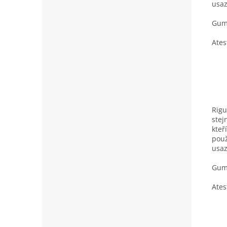
usaz
Gumo
Ates
Rigu
stej
kteř
použ
usaz
Gumo
Ates