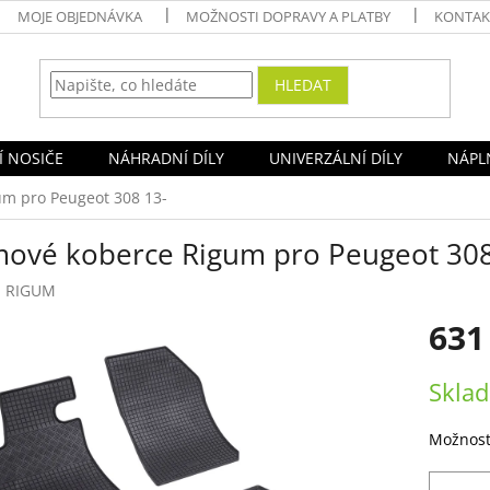
MOJE OBJEDNÁVKA
MOŽNOSTI DOPRAVY A PLATBY
KONTAK
HLEDAT
Í NOSIČE
NÁHRADNÍ DÍLY
UNIVERZÁLNÍ DÍLY
NÁPLN
m pro Peugeot 308 13-
ové koberce Rigum pro Peugeot 308
:
RIGUM
631
Měrná
Sklad
cena:
Možnost