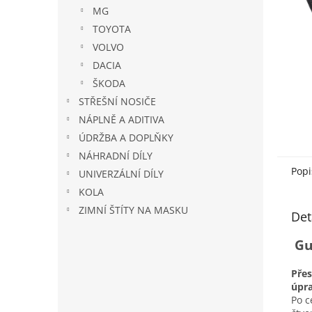
n
MG
e
TOYOTA
l
VOLVO
DACIA
ŠKODA
STŘEŠNÍ NOSIČE
NÁPLNĚ A ADITIVA
ÚDRŽBA A DOPLŇKY
NÁHRADNÍ DÍLY
Popi
UNIVERZÁLNÍ DÍLY
KOLA
ZIMNÍ ŠTÍTY NA MASKU
Det
Gu
Pře
úpr
Po c