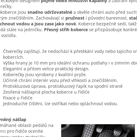
erečkovým designem
pojme velké množství kapaliny
a zabrání vyli
rečky.
koberce jsou
snadno udržovatelné
a skvěle chrání auto před such
ým znečištěním. Zachovávají si
pružnost
i původní barevnost,
stač
chnout vodou a jsou zase jako nové
. Koberce bezpečně sedí, takž
dá stále na jedničku.
Přesný střih koberce
se přizpůsobuje konkr
 vozidla.
Čtverečky zajišťují, že nedochází k přetékání vody nebo tajícího 
kobercích.
Výška hrany je 10 mm pro ideální ochranu podlahy i v zimním ob
Elegantní a přitom velice praktický design.
Koberečky jsou vyrobeny z kvalitní pryže.
Účinně chrání interiér vozu před vlhkostí a znečištěním.
Protiskluzová úprava, protiskluzový řapík na spodní straně
Zesílená nášlapná plocha koberce u řidiče
Fixace u řidiče
Jednoduché čištění, lze ostříkat nebo opláchnout vodou.
vněný nášlap
máhané oblasti pedálů na
rci pro řidiče oceníte
lenou vrstvu materiálu.