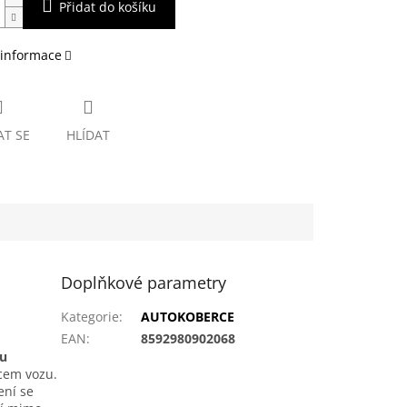
Přidat do košíku
 informace
AT SE
HLÍDAT
Doplňkové parametry
Kategorie
:
AUTOKOBERCE
EAN
:
8592980902068
ou
bcem vozu.
ení se