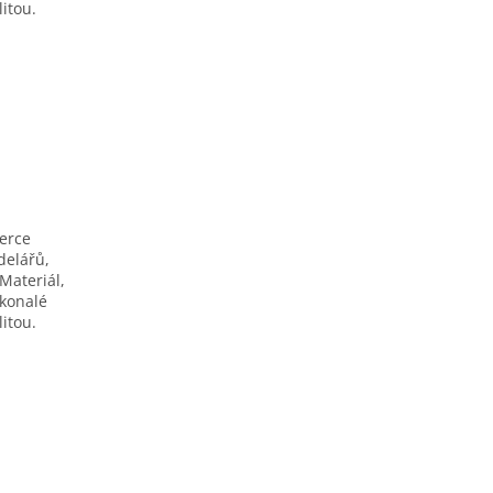
itou.
berce
delářů,
Materiál,
okonalé
itou.