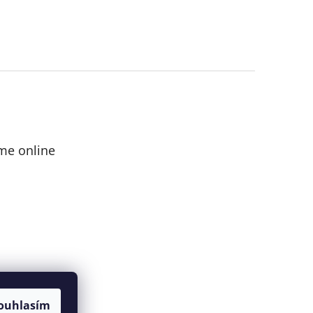
me online
ouhlasím