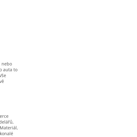
h nebo
o auta to
Vše
ivě
berce
delářů,
Materiál,
okonalé