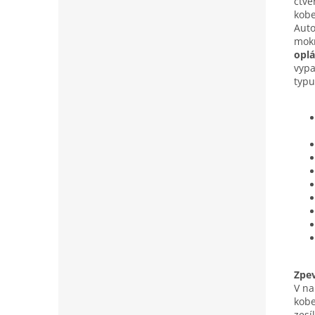
čtv
kobe
Auto
mokr
oplá
vypa
typu
Zpe
V na
kobe
zesí