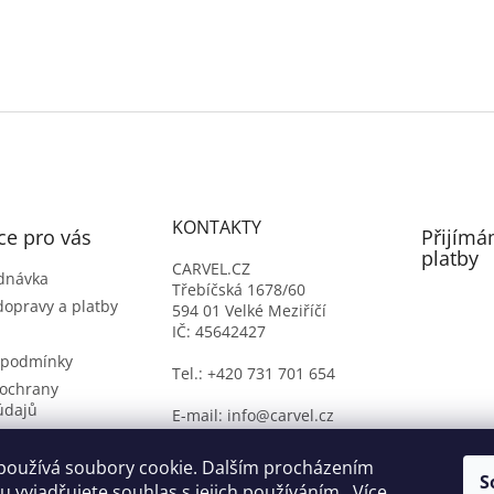
KONTAKTY
ce pro vás
Přijímá
platby
CARVEL.CZ
dnávka
Třebíčská 1678/60
dopravy a platby
594 01 Velké Meziříčí
IČ: 45642427
 podmínky
Tel.: +420 731 701 654
ochrany
údajů
E-mail: info@carvel.cz
ý formulář
oží
používá soubory cookie. Dalším procházením
S
 vyjadřujete souhlas s jejich používáním.. Více