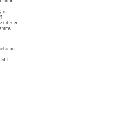
tí mimo
ým i
í
e interiér
étnímu
sněhu po
dobí.