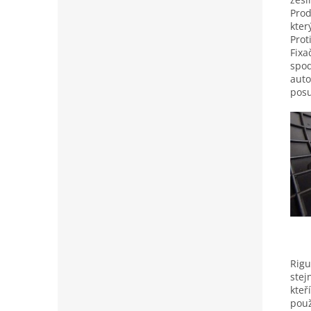
Prod
kter
Prot
Fixa
spod
auto
posu
Rigu
stej
kteř
použ