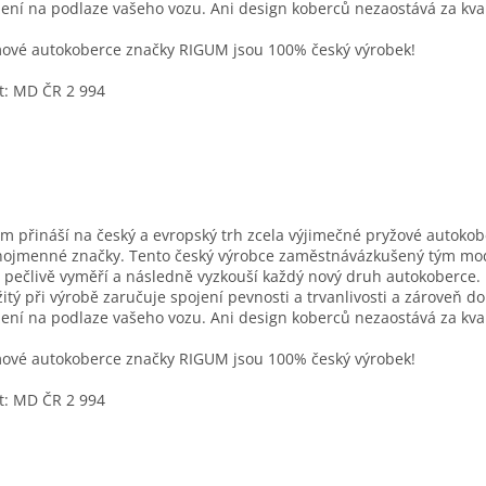
ení na podlaze vašeho vozu. Ani design koberců nezaostává za kval
vé autokoberce značky RIGUM jsou 100% český výrobek!
t: MD ČR 2 994
m přináší na český a evropský trh zcela výjimečné pryžové autoko
nojmenné značky. Tento český výrobce zaměstnávázkušený tým mo
í pečlivě vyměří a následně vyzkouší každý nový druh autokoberce. 
itý při výrobě zaručuje spojení pevnosti a trvanlivosti a zároveň d
ení na podlaze vašeho vozu. Ani design koberců nezaostává za kval
vé autokoberce značky RIGUM jsou 100% český výrobek!
t: MD ČR 2 994