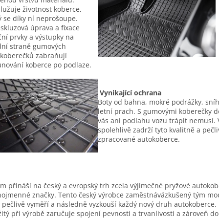
lužuje životnost koberce,
ý se díky ní neprošoupe.
iskluzová úprava a fixace
ční prvky a výstupky na
ní straně gumových
koberečků zabraňují
nování koberce po podlaze.
Vynikající ochrana
Boty od bahna, mokré podrážky, sní
letní prach. S gumovými koberečky d
vás ani podlahu vozu trápit nemusí. 
spolehlivě zadrží tyto kvalitně a pečl
zpracované autokoberce.
m přináší na český a evropský trh zcela výjimečné pryžové autoko
nojmenné značky. Tento český výrobce zaměstnávázkušený tým mo
í pečlivě vyměří a následně vyzkouší každý nový druh autokoberce. 
itý při výrobě zaručuje spojení pevnosti a trvanlivosti a zároveň d