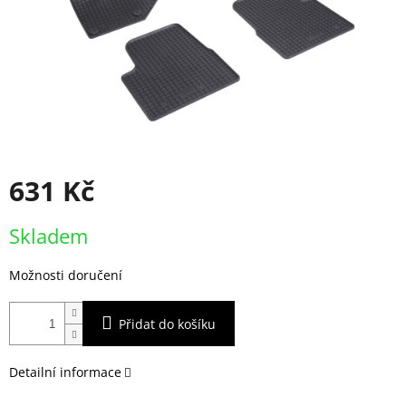
631 Kč
Měrná
Skladem
cena:
Možnosti doručení
Přidat do košíku
Detailní informace