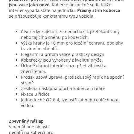
jsou zase jako nové
. Koberce bezpečně sedí, takže
interiér vypadá stále na jedničku.
Přesný střih koberce
se přizpůsobuje konkrétnímu typu vozidla.
Čtverečky zajišťují, že nedochází k přetékání vody
nebo tajícího sněhu po kobercích.
Výška hrany je 10 mm pro ideální ochranu podlahy
i v zimním období.
Elegantní a přitom velice praktický design.
Koberečky jsou vyrobeny z kvalitní pryže.
Účinně chrání interiér vozu před vlhkostí a
znečištěním.
Protiskluzová úprava, protiskluzový řapík na spodní
straně
Zesílená nášlapná plocha koberce u řidiče
Fixace u řidiče
Jednoduché čištění, lze ostříkat nebo opláchnout
vodou.
Zpevněný nášlap
V namáhané oblasti
pedálů na koberci pro