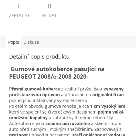
ZEPTAT SE
HLÍDAT
Popis
Diskuze
Detailní popis produktu
Gumové autokoberce pasující na
PEUGEOT 2008/e-2008 2020-
Přesné gumové koberce
z kvalitní pryže, jsou
vybaveny
protiskluzovou úpravou
a přípravou na
originální fixaci
,
pokud jsou instalovány výrobcem vozu.
Po celém obvodu gumové rohože je cca
1 cm vysoký lem
,
který ve spojení se čtverečkovým designem
pojme velké
množství kapaliny
a zabrání vylití mimo koberečky.
Autokoberce jsou
snadno udržovatelné
a skvěle chrání
auto před suchým i mokrým znečištěním. Zachovávají si
pružnost
i původní barevnost,
stačí opláchnout vodou a