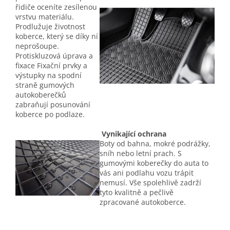
řidiče oceníte zesílenou
vrstvu materiálu.
Prodlužuje životnost
koberce, který se díky ní
neprošoupe.
Protiskluzová úprava a
fixace Fixační prvky a
výstupky na spodní
straně gumových
autokoberečků
zabraňují posunování
koberce po podlaze.
Vynikající ochrana
Boty od bahna, mokré podrážky,
sníh nebo letní prach. S
gumovými koberečky do auta to
vás ani podlahu vozu trápit
nemusí. Vše spolehlivě zadrží
tyto kvalitně a pečlivě
zpracované autokoberce.