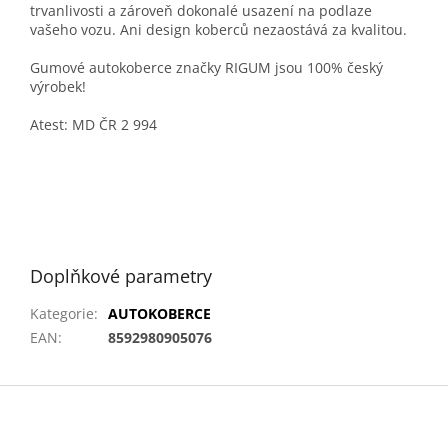
trvanlivosti a zároveň dokonalé usazení na podlaze
vašeho vozu. Ani design koberců nezaostává za kvalitou.
Gumové autokoberce značky RIGUM jsou 100% český
výrobek!
Atest: MD ČR 2 994
Doplňkové parametry
Kategorie
:
AUTOKOBERCE
EAN
:
8592980905076
Z
á
p