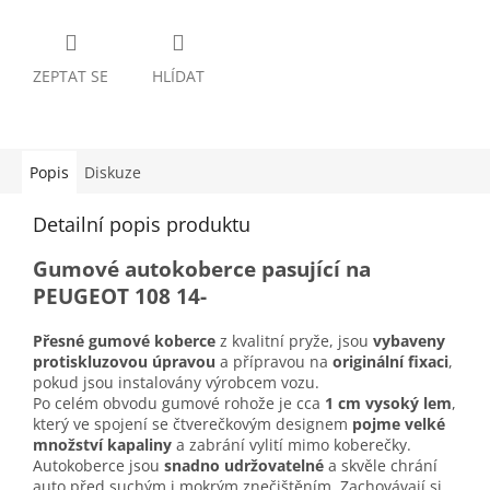
ZEPTAT SE
HLÍDAT
Popis
Diskuze
Detailní popis produktu
Gumové autokoberce pasující na
PEUGEOT 108 14-
Přesné gumové koberce
z kvalitní pryže, jsou
vybaveny
protiskluzovou úpravou
a přípravou na
originální fixaci
,
pokud jsou instalovány výrobcem vozu.
Po celém obvodu gumové rohože je cca
1 cm vysoký lem
,
který ve spojení se čtverečkovým designem
pojme velké
množství kapaliny
a zabrání vylití mimo koberečky.
Autokoberce jsou
snadno udržovatelné
a skvěle chrání
auto před suchým i mokrým znečištěním. Zachovávají si