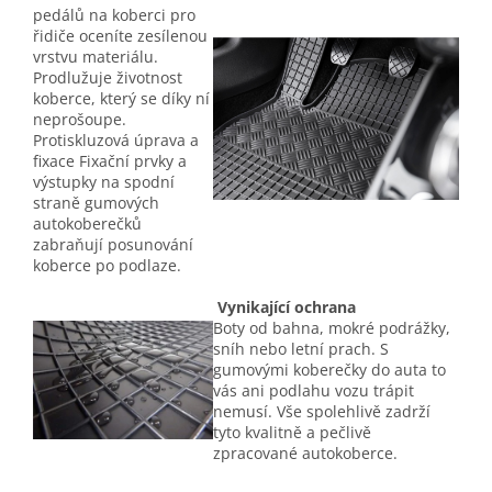
pedálů na koberci pro
řidiče oceníte zesílenou
vrstvu materiálu.
Prodlužuje životnost
koberce, který se díky ní
neprošoupe.
Protiskluzová úprava a
fixace Fixační prvky a
výstupky na spodní
straně gumových
autokoberečků
zabraňují posunování
koberce po podlaze.
Vynikající ochrana
Boty od bahna, mokré podrážky,
sníh nebo letní prach. S
gumovými koberečky do auta to
vás ani podlahu vozu trápit
nemusí. Vše spolehlivě zadrží
tyto kvalitně a pečlivě
zpracované autokoberce.