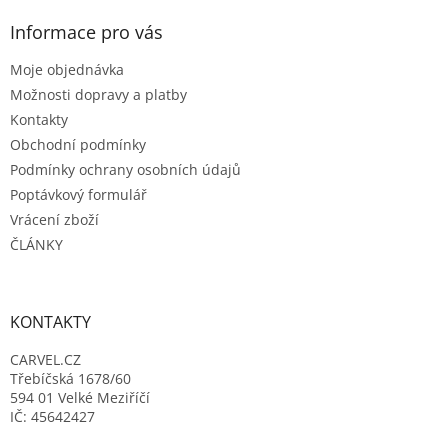
p
a
Informace pro vás
t
Moje objednávka
í
Možnosti dopravy a platby
Kontakty
Obchodní podmínky
Podmínky ochrany osobních údajů
Poptávkový formulář
Vrácení zboží
ČLÁNKY
KONTAKTY
CARVEL.CZ
Třebíčská 1678/60
594 01 Velké Meziříčí
IČ: 45642427