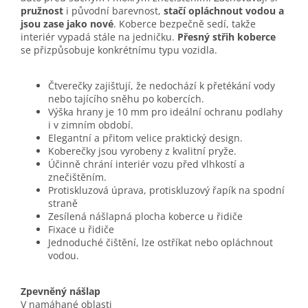
pružnost
i původní barevnost,
stačí opláchnout vodou a
jsou zase jako nové
. Koberce bezpečně sedí, takže
interiér vypadá stále na jedničku.
Přesný střih koberce
se přizpůsobuje konkrétnímu typu vozidla.
Čtverečky zajišťují, že nedochází k přetékání vody
nebo tajícího sněhu po kobercích.
Výška hrany je 10 mm pro ideální ochranu podlahy
i v zimním období.
Elegantní a přitom velice praktický design.
Koberečky jsou vyrobeny z kvalitní pryže.
Účinně chrání interiér vozu před vlhkostí a
znečištěním.
Protiskluzová úprava, protiskluzový řapík na spodní
straně
Zesílená nášlapná plocha koberce u řidiče
Fixace u řidiče
Jednoduché čištění, lze ostříkat nebo opláchnout
vodou.
Zpevněný nášlap
V namáhané oblasti