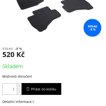
570 Kč
–8 %
570 Kč
–8 %
520 Kč
Měrná
Skladem
cena:
Možnosti doručení
Přidat do košíku
Detailní informace