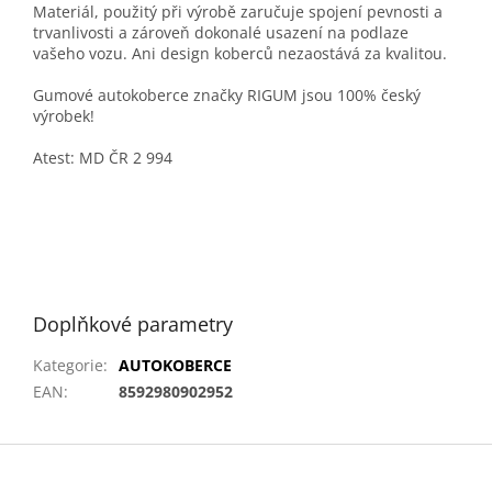
Materiál, použitý při výrobě zaručuje spojení pevnosti a
trvanlivosti a zároveň dokonalé usazení na podlaze
vašeho vozu. Ani design koberců nezaostává za kvalitou.
Gumové autokoberce značky RIGUM jsou 100% český
výrobek!
Atest: MD ČR 2 994
Doplňkové parametry
Kategorie
:
AUTOKOBERCE
EAN
:
8592980902952
Z
á