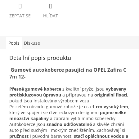
ZEPTAT SE
HLÍDAT
Popis
Diskuze
Detailní popis produktu
Gumové autokoberce pasující na OPEL Zafira C
7m 12-
Přesné gumové koberce
z kvalitní pryže, jsou
vybaveny
protiskluzovou úpravou
a přípravou na
originální fixaci
,
pokud jsou instalovány výrobcem vozu.
Po celém obvodu gumové rohože je cca
1 cm vysoký lem
,
který ve spojení se čtverečkovým designem
pojme velké
množství kapaliny
a zabrání vylití mimo koberečky.
Autokoberce jsou
snadno udržovatelné
a skvěle chrání
auto před suchým i mokrým znečištěním. Zachovávají si
pružnost
i původní barevnost,
stačí opláchnout vodou a