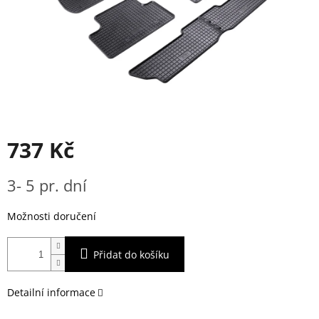
737 Kč
Měrná
3- 5 pr. dní
cena:
Možnosti doručení
Přidat do košíku
Detailní informace