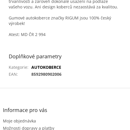
trvanlivosti a zároveň dokonalé usazení na podlaze
vašeho vozu. Ani design koberců nezaostává za kvalitou.
Gumové autokoberce značky RIGUM jsou 100% český
výrobek!
Atest: MD ČR 2 994
Doplňkové parametry
Kategorie
:
AUTOKOBERCE
EAN
:
8592980902006
Z
á
p
a
Informace pro vás
t
Moje objednávka
í
Možnosti dopravy a platby