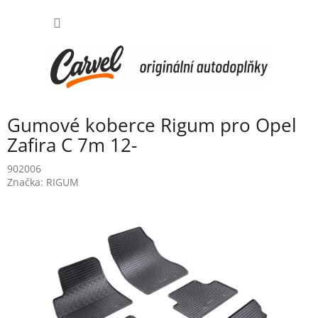
Přejít
NÁKUP
na
obsah
KOŠÍK
Gumové koberce Rigum pro Opel
Zafira C 7m 12-
902006
Značka:
RIGUM