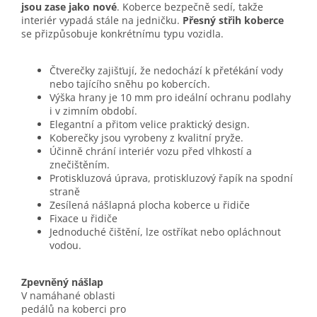
jsou zase jako nové
. Koberce bezpečně sedí, takže
interiér vypadá stále na jedničku.
Přesný střih koberce
se přizpůsobuje konkrétnímu typu vozidla.
Čtverečky zajišťují, že nedochází k přetékání vody
nebo tajícího sněhu po kobercích.
Výška hrany je 10 mm pro ideální ochranu podlahy
i v zimním období.
Elegantní a přitom velice praktický design.
Koberečky jsou vyrobeny z kvalitní pryže.
Účinně chrání interiér vozu před vlhkostí a
znečištěním.
Protiskluzová úprava, protiskluzový řapík na spodní
straně
Zesílená nášlapná plocha koberce u řidiče
Fixace u řidiče
Jednoduché čištění, lze ostříkat nebo opláchnout
vodou.
Zpevněný nášlap
V namáhané oblasti
pedálů na koberci pro