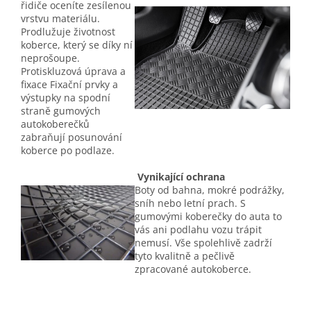
řidiče oceníte zesílenou
vrstvu materiálu.
Prodlužuje životnost
koberce, který se díky ní
neprošoupe.
Protiskluzová úprava a
fixace Fixační prvky a
výstupky na spodní
straně gumových
autokoberečků
zabraňují posunování
koberce po podlaze.
Vynikající ochrana
Boty od bahna, mokré podrážky,
sníh nebo letní prach. S
gumovými koberečky do auta to
vás ani podlahu vozu trápit
nemusí. Vše spolehlivě zadrží
tyto kvalitně a pečlivě
zpracované autokoberce.