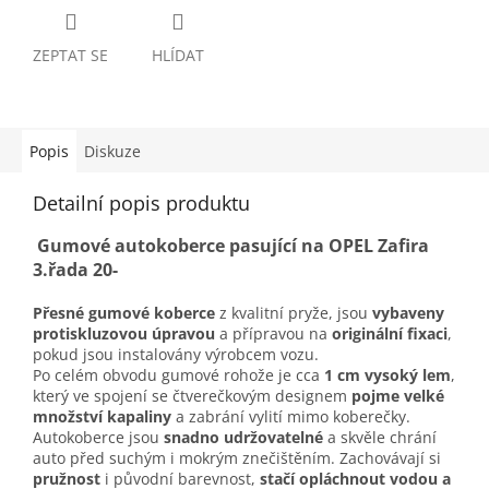
ZEPTAT SE
HLÍDAT
Popis
Diskuze
Detailní popis produktu
Gumové autokoberce pasující na OPEL Zafira
3.řada 20-
Přesné gumové koberce
z kvalitní pryže, jsou
vybaveny
protiskluzovou úpravou
a přípravou na
originální fixaci
,
pokud jsou instalovány výrobcem vozu.
Po celém obvodu gumové rohože je cca
1 cm vysoký lem
,
který ve spojení se čtverečkovým designem
pojme velké
množství kapaliny
a zabrání vylití mimo koberečky.
Autokoberce jsou
snadno udržovatelné
a skvěle chrání
auto před suchým i mokrým znečištěním. Zachovávají si
pružnost
i původní barevnost,
stačí opláchnout vodou a