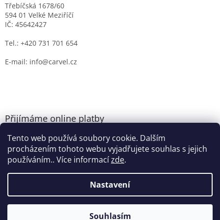
Třebíčská 1678/60
594 01 Velké Meziříčí
IČ: 45642427
Tel.: +420 731 701 654
E-mail: info@carvel.cz
Přijímáme online platby
Tento web používá soubory cookie. Dalším
procházením tohoto webu vyjadřujete souhlas s jejich
používáním.. Více informací
zde
.
Nastavení
Vytvořil Shoptet
Souhlasím
Copyright 2026
CARVEL.CZ
. Všechna práva vyhrazena.