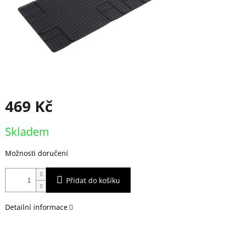
469 Kč
Měrná
Skladem
cena:
Možnosti doručení
Přidat do košíku
Detailní informace