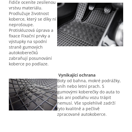
řidiče oceníte zesílenou
vrstvu materiálu.
Prodlužuje životnost
koberce, který se díky ní
neprošoupe.
Protiskluzová úprava a
fixace Fixační prvky a
výstupky na spodní
straně gumových
autokoberečků
zabraňují posunování
koberce po podlaze.
Vynikající ochrana
Boty od bahna, mokré podrážky,
sníh nebo letní prach. S
gumovými koberečky do auta to
vás ani podlahu vozu trápit
nemusí. Vše spolehlivě zadrží
tyto kvalitně a pečlivě
zpracované autokoberce.