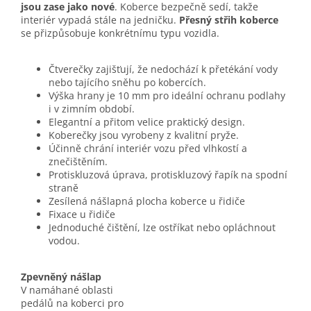
jsou zase jako nové
. Koberce bezpečně sedí, takže
interiér vypadá stále na jedničku.
Přesný střih koberce
se přizpůsobuje konkrétnímu typu vozidla.
Čtverečky zajišťují, že nedochází k přetékání vody
nebo tajícího sněhu po kobercích.
Výška hrany je 10 mm pro ideální ochranu podlahy
i v zimním období.
Elegantní a přitom velice praktický design.
Koberečky jsou vyrobeny z kvalitní pryže.
Účinně chrání interiér vozu před vlhkostí a
znečištěním.
Protiskluzová úprava, protiskluzový řapík na spodní
straně
Zesílená nášlapná plocha koberce u řidiče
Fixace u řidiče
Jednoduché čištění, lze ostříkat nebo opláchnout
vodou.
Zpevněný nášlap
V namáhané oblasti
pedálů na koberci pro