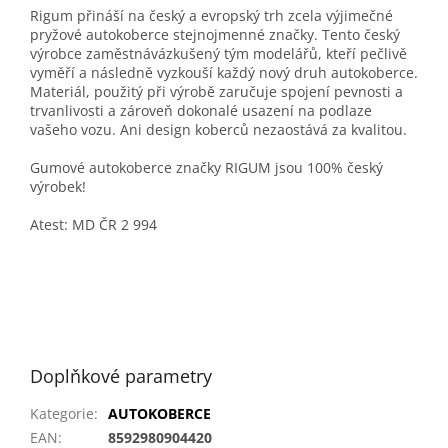
Rigum přináší na český a evropský trh zcela výjimečné
pryžové autokoberce stejnojmenné značky. Tento český
výrobce zaměstnávázkušený tým modelářů, kteří pečlivě
vyměří a následně vyzkouší každý nový druh autokoberce.
Materiál, použitý při výrobě zaručuje spojení pevnosti a
trvanlivosti a zároveň dokonalé usazení na podlaze
vašeho vozu. Ani design koberců nezaostává za kvalitou.
Gumové autokoberce značky RIGUM jsou 100% český
výrobek!
Atest: MD ČR 2 994
Doplňkové parametry
Kategorie
:
AUTOKOBERCE
EAN
:
8592980904420