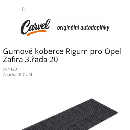
Přejít
NÁKUP
na
obsah
KOŠÍK
Gumové koberce Rigum pro Opel
Zafira 3.řada 20-
904420
Značka:
RIGUM