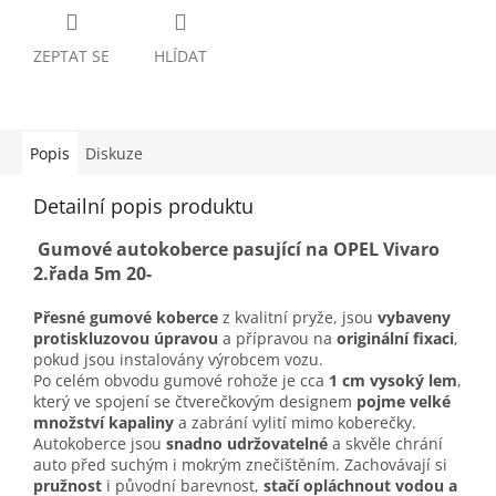
ZEPTAT SE
HLÍDAT
Popis
Diskuze
Detailní popis produktu
Gumové autokoberce pasující na OPEL Vivaro
2.řada 5m 20-
Přesné gumové koberce
z kvalitní pryže, jsou
vybaveny
protiskluzovou úpravou
a přípravou na
originální fixaci
,
pokud jsou instalovány výrobcem vozu.
Po celém obvodu gumové rohože je cca
1 cm vysoký lem
,
který ve spojení se čtverečkovým designem
pojme velké
množství kapaliny
a zabrání vylití mimo koberečky.
Autokoberce jsou
snadno udržovatelné
a skvěle chrání
auto před suchým i mokrým znečištěním. Zachovávají si
pružnost
i původní barevnost,
stačí opláchnout vodou a