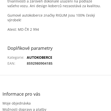
trvanlivosti a zároveň dokonalé usazení na podlaze
vašeho vozu. Ani design koberců nezaostává za kvalitou.
Gumové autokoberce značky RIGUM jsou 100% český
výrobek!
Atest: MD ČR 2 994
Doplňkové parametry
Kategorie
:
AUTOKOBERCE
EAN
:
8592980904185
Z
á
p
a
Informace pro vás
t
Moje objednávka
í
Možnosti dopravy a platby