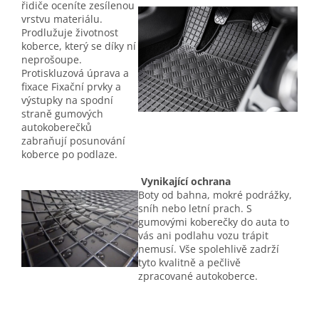
řidiče oceníte zesílenou
vrstvu materiálu.
Prodlužuje životnost
koberce, který se díky ní
neprošoupe.
Protiskluzová úprava a
fixace Fixační prvky a
výstupky na spodní
straně gumových
autokoberečků
zabraňují posunování
koberce po podlaze.
Vynikající ochrana
Boty od bahna, mokré podrážky,
sníh nebo letní prach. S
gumovými koberečky do auta to
vás ani podlahu vozu trápit
nemusí. Vše spolehlivě zadrží
tyto kvalitně a pečlivě
zpracované autokoberce.