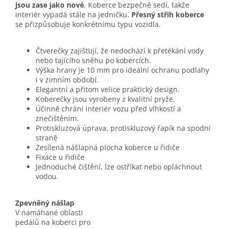
jsou zase jako nové
. Koberce bezpečně sedí, takže
interiér vypadá stále na jedničku.
Přesný střih koberce
se přizpůsobuje konkrétnímu typu vozidla.
Čtverečky zajišťují, že nedochází k přetékání vody
nebo tajícího sněhu po kobercích.
Výška hrany je 10 mm pro ideální ochranu podlahy
i v zimním období.
Elegantní a přitom velice praktický design.
Koberečky jsou vyrobeny z kvalitní pryže.
Účinně chrání interiér vozu před vlhkostí a
znečištěním.
Protiskluzová úprava, protiskluzový řapík na spodní
straně
Zesílená nášlapná plocha koberce u řidiče
Fixace u řidiče
Jednoduché čištění, lze ostříkat nebo opláchnout
vodou.
Zpevněný nášlap
V namáhané oblasti
pedálů na koberci pro