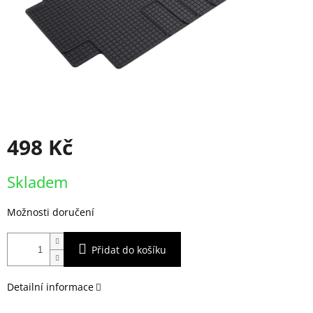
498 Kč
Měrná
Skladem
cena:
Možnosti doručení
Přidat do košíku
Detailní informace