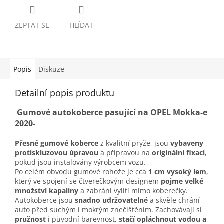
ZEPTAT SE
HLÍDAT
Popis
Diskuze
Detailní popis produktu
Gumové autokoberce pasující na OPEL Mokka-e
2020-
Přesné gumové koberce
z kvalitní pryže, jsou
vybaveny
protiskluzovou úpravou
a přípravou na
originální fixaci
,
pokud jsou instalovány výrobcem vozu.
Po celém obvodu gumové rohože je cca
1 cm vysoký lem
,
který ve spojení se čtverečkovým designem
pojme velké
množství kapaliny
a zabrání vylití mimo koberečky.
Autokoberce jsou
snadno udržovatelné
a skvěle chrání
auto před suchým i mokrým znečištěním. Zachovávají si
pružnost
i původní barevnost,
stačí opláchnout vodou a