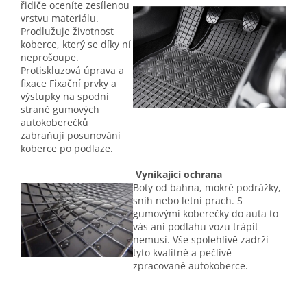
řidiče oceníte zesílenou
vrstvu materiálu.
Prodlužuje životnost
koberce, který se díky ní
neprošoupe.
Protiskluzová úprava a
fixace Fixační prvky a
výstupky na spodní
straně gumových
autokoberečků
zabraňují posunování
koberce po podlaze.
Vynikající ochrana
Boty od bahna, mokré podrážky,
sníh nebo letní prach. S
gumovými koberečky do auta to
vás ani podlahu vozu trápit
nemusí. Vše spolehlivě zadrží
tyto kvalitně a pečlivě
zpracované autokoberce.