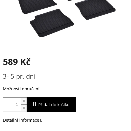
589 Kč
Měrná
3- 5 pr. dní
cena:
Možnosti doručení
Přidat do košíku
Detailní informace