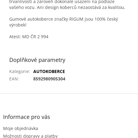
trvanlivosti a zároveň dokonalé usazení na podlaze
vašeho vozu. Ani design koberců nezaostává za kvalitou.
Gumové autokoberce značky RIGUM jsou 100% český
výrobek!
Atest: MD ČR 2 994
Doplňkové parametry
Kategorie
:
AUTOKOBERCE
EAN
:
8592980905304
Z
á
p
a
Informace pro vás
t
Moje objednávka
í
Možnosti dopravy a platby