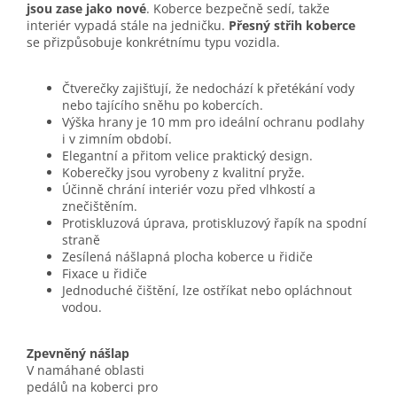
jsou zase jako nové
. Koberce bezpečně sedí, takže
interiér vypadá stále na jedničku.
Přesný střih koberce
se přizpůsobuje konkrétnímu typu vozidla.
Čtverečky zajišťují, že nedochází k přetékání vody
nebo tajícího sněhu po kobercích.
Výška hrany je 10 mm pro ideální ochranu podlahy
i v zimním období.
Elegantní a přitom velice praktický design.
Koberečky jsou vyrobeny z kvalitní pryže.
Účinně chrání interiér vozu před vlhkostí a
znečištěním.
Protiskluzová úprava, protiskluzový řapík na spodní
straně
Zesílená nášlapná plocha koberce u řidiče
Fixace u řidiče
Jednoduché čištění, lze ostříkat nebo opláchnout
vodou.
Zpevněný nášlap
V namáhané oblasti
pedálů na koberci pro