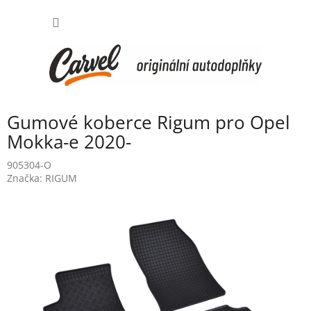
Přejít
NÁKUP
na
obsah
KOŠÍK
Gumové koberce Rigum pro Opel
Mokka-e 2020-
905304-O
Značka:
RIGUM