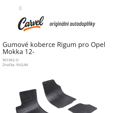
Přejít
NÁKUP
na
obsah
KOŠÍK
Gumové koberce Rigum pro Opel
Mokka 12-
901962-O
Značka:
RIGUM