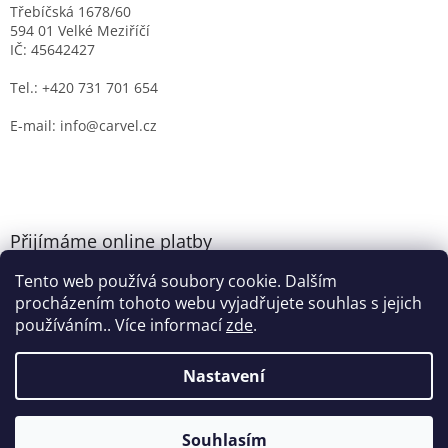
Třebíčská 1678/60
594 01 Velké Meziříčí
IČ: 45642427
Tel.: +420 731 701 654
E-mail: info@carvel.cz
Přijímáme online platby
Tento web používá soubory cookie. Dalším
procházením tohoto webu vyjadřujete souhlas s jejich
používáním.. Více informací
zde
.
Nastavení
Vytvořil Shoptet
Souhlasím
Copyright 2026
CARVEL.CZ
. Všechna práva vyhrazena.