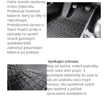
řidiče oceníte zesílenou
vrstvu materiálu.
Prodlužuje životnost
koberce, který se díky ní
neprošoupe.
Protiskluzová úprava a
fixace Fixační prvky a
výstupky na spodní
straně gumových
autokoberečků
zabraňují posunování
koberce po podlaze.
Vynikající ochrana
Boty od bahna, mokré podrážky,
sníh nebo letní prach. S
gumovými koberečky do auta to
vás ani podlahu vozu trápit
nemusí. Vše spolehlivě zadrží
tyto kvalitně a pečlivě
zpracované autokoberce.