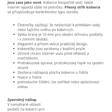
jsou zase jako nové
. Koberce bezpečně sedí, takže
interiér vypadá stále na jedničku.
Přesný střih koberce
se přizpůsobuje konkrétnímu typu vozidla.
Čtverečky zajišťují, že nedochází k přetékání vody
nebo tajícího sněhu po kobercích.
Výška hrany je 10 mm pro ideální ochranu podlahy
i v zimním období.
Elegantní a přitom velice praktický design.
Koberečky jsou vyrobeny z kvalitní pryže.
Účinně chrání interiér vozu před vlhkostí a
znečištěním.
Protiskluzová úprava, protiskluzový řapík na spodní
straně
Zesílená nášlapná plocha koberce u řidiče
Fixace u řidiče
Jednoduché čištění, lze ostříkat nebo opláchnout
vodou.
Zpevněný nášlap
V namáhané oblasti
pedálů na koberci pro