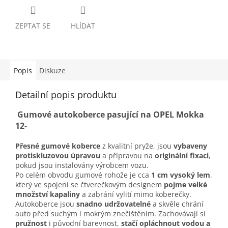
ZEPTAT SE
HLÍDAT
Popis
Diskuze
Detailní popis produktu
Gumové autokoberce pasující na OPEL Mokka
12-
Přesné gumové koberce
z kvalitní pryže, jsou
vybaveny
protiskluzovou úpravou
a přípravou na
originální fixaci
,
pokud jsou instalovány výrobcem vozu.
Po celém obvodu gumové rohože je cca
1 cm vysoký lem
,
který ve spojení se čtverečkovým designem
pojme velké
množství kapaliny
a zabrání vylití mimo koberečky.
Autokoberce jsou
snadno udržovatelné
a skvěle chrání
auto před suchým i mokrým znečištěním. Zachovávají si
pružnost
i původní barevnost,
stačí opláchnout vodou a