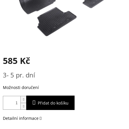
585 Kč
Měrná
3- 5 pr. dní
cena:
Možnosti doručení
Přidat do košíku
Detailní informace