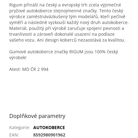
Rigum přináší na český a evropský trh zcela výjimečné
pryžové autokoberce stejnojmenné značky. Tento český
výrobce zaměstnávázkušený tým modelářů, kteří pečlivě
vyměří a následně vyzkouší každý nový druh autokoberce.
Materiál, použitý při výrobě zaručuje spojení pevnosti a
trvanlivosti a zároveň dokonalé usazení na podlaze
vašeho vozu. Ani design koberců nezaostává za kvalitou.
Gumové autokoberce značky RIGUM jsou 100% český
výrobek!
Atest: MD ČR 2 994
Doplňkové parametry
Kategorie
:
AUTOKOBERCE
EAN
:
8592980901962