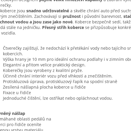
rečky.
koberce jsou
snadno udržovatelné
a skvěle chrání auto před such
ým znečištěním. Zachovávají si
pružnost
i původní barevnost,
stač
chnout vodou a jsou zase jako nové
. Koberce bezpečně sedí, takž
dá stále na jedničku.
Přesný střih koberce
se přizpůsobuje konkr
 vozidla.
Čtverečky zajišťují, že nedochází k přetékání vody nebo tajícího 
kobercích.
Výška hrany je 10 mm pro ideální ochranu podlahy i v zimním ob
Elegantní a přitom velice praktický design.
Koberečky jsou vyrobeny z kvalitní pryže.
Účinně chrání interiér vozu před vlhkostí a znečištěním.
Protiskluzová úprava, protiskluzový řapík na spodní straně
Zesílená nášlapná plocha koberce u řidiče
Fixace u řidiče
Jednoduché čištění, lze ostříkat nebo opláchnout vodou.
vněný nášlap
máhané oblasti pedálů na
rci pro řidiče oceníte
lenou vrstvu materiálu.