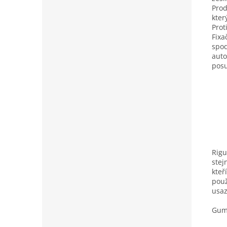
Prod
kter
Prot
Fixa
spod
auto
posu
Rigu
stej
kteř
použ
usaz
Gumo