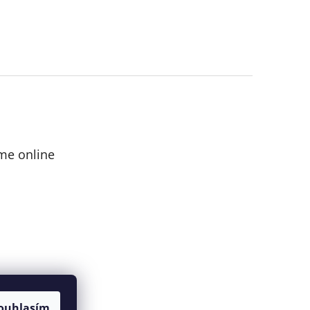
me online
ouhlasím