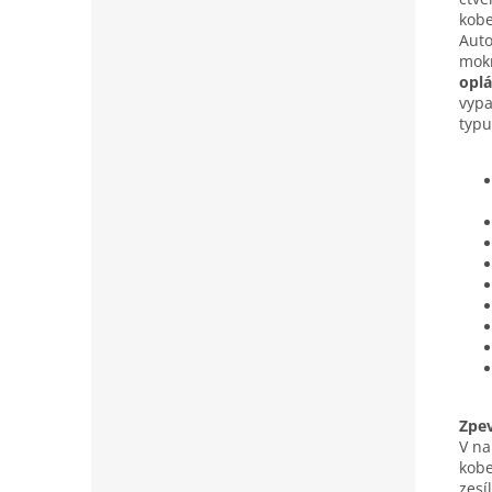
kobe
Auto
mokr
oplá
vypa
typu
Zpe
V na
kobe
zesí