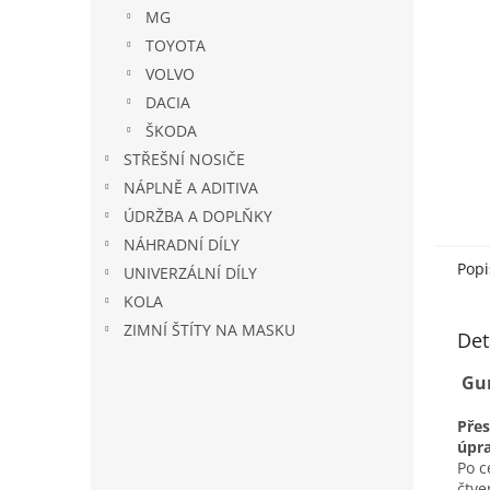
n
MG
e
TOYOTA
l
VOLVO
DACIA
ŠKODA
STŘEŠNÍ NOSIČE
NÁPLNĚ A ADITIVA
ÚDRŽBA A DOPLŇKY
NÁHRADNÍ DÍLY
Popi
UNIVERZÁLNÍ DÍLY
KOLA
ZIMNÍ ŠTÍTY NA MASKU
Det
Gum
Pře
úpr
Po c
čtv