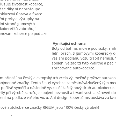
lužuje životnost koberce,
ý se díky ní neprošoupe.
iskluzová úprava a fixace
ční prvky a výstupky na
ní straně gumových
koberečků zabraňují
nování koberce po podlaze.
Vynikající ochrana
Boty od bahna, mokré podrážky, sní
letní prach. S gumovými koberečky d
vás ani podlahu vozu trápit nemusí. 
spolehlivě zadrží tyto kvalitně a pečl
zpracované autokoberce.
m přináší na český a evropský trh zcela výjimečné pryžové autoko
nojmenné značky. Tento český výrobce zaměstnávázkušený tým mo
í pečlivě vyměří a následně vyzkouší každý nový druh autokoberce. 
itý při výrobě zaručuje spojení pevnosti a trvanlivosti a zároveň d
ení na podlaze vašeho vozu. Ani design koberců nezaostává za kval
vé autokoberce značky RIGUM jsou 100% český výrobek!