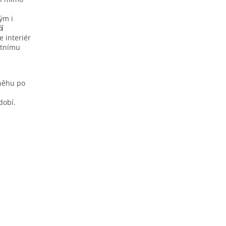
ým i
í
e interiér
étnímu
sněhu po
dobí.