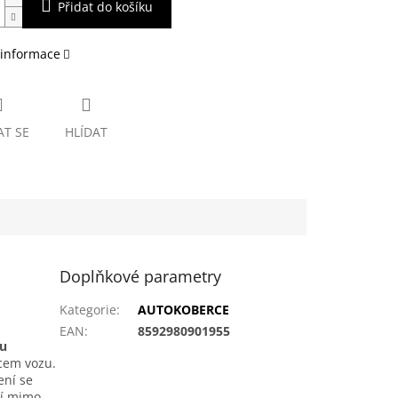
Přidat do košíku
 informace
AT SE
HLÍDAT
Doplňkové parametry
Kategorie
:
AUTOKOBERCE
EAN
:
8592980901955
ou
bcem vozu.
ení se
tí mimo