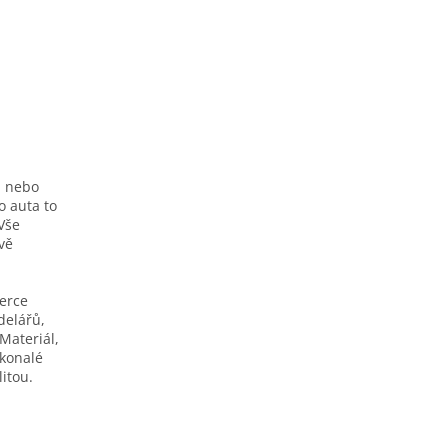
h nebo
o auta to
Vše
ivě
berce
delářů,
Materiál,
okonalé
itou.