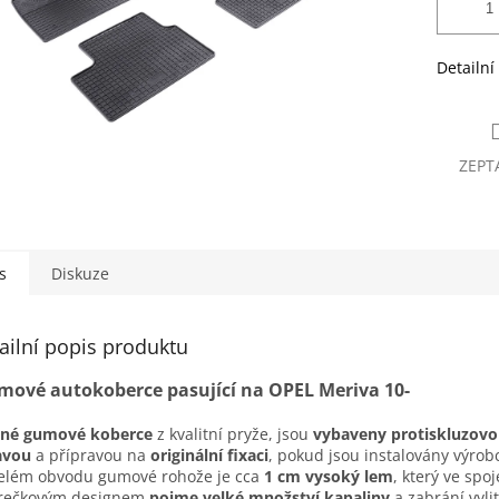
Detailní
ZEPT
s
Diskuze
ailní popis produktu
ové autokoberce pasující na OPEL Meriva 10-
sné gumové koberce
z kvalitní pryže, jsou
vybaveny protiskluzov
avou
a přípravou na
originální fixaci
, pokud jsou instalovány výro
elém obvodu gumové rohože je cca
1 cm vysoký lem
, který ve spoj
erečkovým designem
pojme velké množství kapaliny
a zabrání vyli