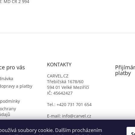
t: MD ČR 2 994
KONTAKTY
ce pro vás
Přijímá
platby
CARVEL.CZ
dnávka
Třebíčská 1678/60
dopravy a platby
594 01 Velké Meziříčí
IČ: 45642427
 podmínky
Tel.: +420 731 701 654
ochrany
údajů
E-mail: info@carvel.cz
ý formulář
oží
používá soubory cookie. Dalším procházením
S