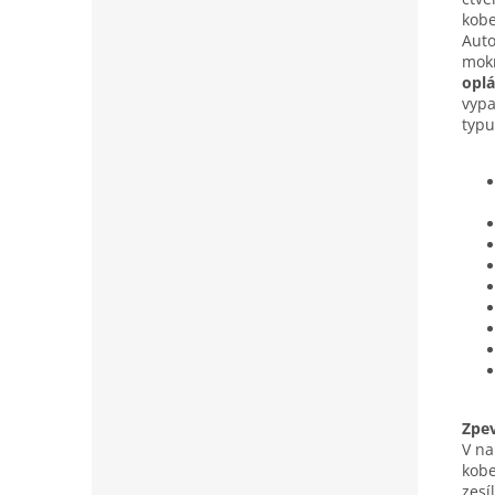
kobe
Auto
mokr
oplá
vypa
typu
Zpe
V na
kobe
zesí