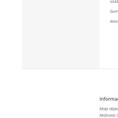
usaz
Gumo
Ates
Z
á
p
a
t
Informa
í
Moje obje
Možnosti 