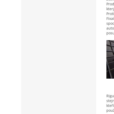
Prod
kter
Prot
Fixa
spod
auto
posu
Rigu
stej
kteř
použ