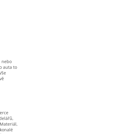
h nebo
o auta to
Vše
ivě
berce
delářů,
Materiál,
okonalé