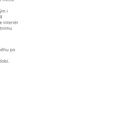
ým i
í
e interiér
étnímu
sněhu po
dobí.