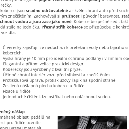
rečky.
koberce jsou
snadno udržovatelné
a skvěle chrání auto před such
ým znečištěním. Zachovávají si
pružnost
i původní barevnost,
stač
chnout vodou a jsou zase jako nové
. Koberce bezpečně sedí, takž
dá stále na jedničku.
Přesný střih koberce
se přizpůsobuje konkr
 vozidla.
Čtverečky zajišťují, že nedochází k přetékání vody nebo tajícího 
kobercích.
Výška hrany je 10 mm pro ideální ochranu podlahy i v zimním ob
Elegantní a přitom velice praktický design.
Koberečky jsou vyrobeny z kvalitní pryže.
Účinně chrání interiér vozu před vlhkostí a znečištěním.
Protiskluzová úprava, protiskluzový řapík na spodní straně
Zesílená nášlapná plocha koberce u řidiče
Fixace u řidiče
Jednoduché čištění, lze ostříkat nebo opláchnout vodou.
vněný nášlap
máhané oblasti pedálů na
rci pro řidiče oceníte
lenou vrstvu materiálu.