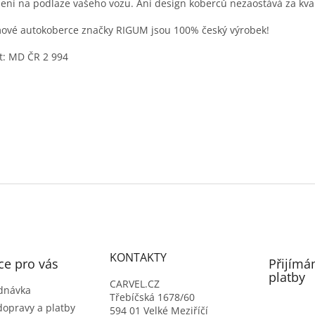
ení na podlaze vašeho vozu. Ani design koberců nezaostává za kval
vé autokoberce značky RIGUM jsou 100% český výrobek!
t: MD ČR 2 994
KONTAKTY
ce pro vás
Přijímá
platby
CARVEL.CZ
dnávka
Třebíčská 1678/60
dopravy a platby
594 01 Velké Meziříčí