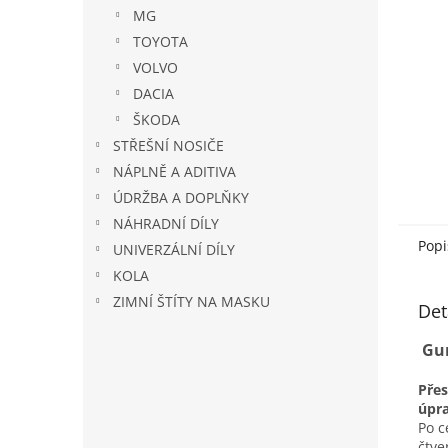
n
MG
e
TOYOTA
l
VOLVO
DACIA
ŠKODA
STŘEŠNÍ NOSIČE
NÁPLNĚ A ADITIVA
ÚDRŽBA A DOPLŇKY
NÁHRADNÍ DÍLY
Popi
UNIVERZÁLNÍ DÍLY
KOLA
ZIMNÍ ŠTÍTY NA MASKU
Det
Gum
Pře
úpr
Po c
čtv