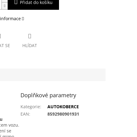
Přidat do košíku
 informace
AT SE
HLÍDAT
Doplňkové parametry
Kategorie
:
AUTOKOBERCE
EAN
:
8592980901931
ou
bcem vozu.
ení se
tí mimo