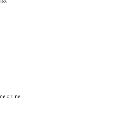
itou.
me online