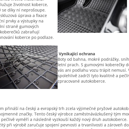
lužuje životnost koberce,
ý se díky ní neprošoupe.
iskluzová úprava a fixace
ční prvky a výstupky na
ní straně gumových
koberečků zabraňují
nování koberce po podlaze.
Vynikající ochrana
Boty od bahna, mokré podrážky, sní
letní prach. S gumovými koberečky d
vás ani podlahu vozu trápit nemusí. 
spolehlivě zadrží tyto kvalitně a pečl
zpracované autokoberce.
m přináší na český a evropský trh zcela výjimečné pryžové autoko
nojmenné značky. Tento český výrobce zaměstnávázkušený tým mo
í pečlivě vyměří a následně vyzkouší každý nový druh autokoberce. 
itý při výrobě zaručuje spojení pevnosti a trvanlivosti a zároveň d