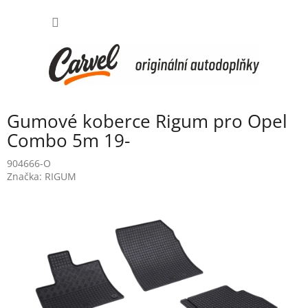
Přejít
NÁKUP
na
obsah
KOŠÍK
Gumové koberce Rigum pro Opel
Combo 5m 19-
904666-O
Značka:
RIGUM