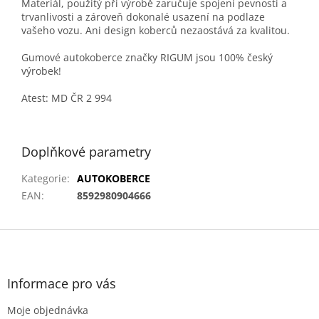
Materiál, použitý při výrobě zaručuje spojení pevnosti a
trvanlivosti a zároveň dokonalé usazení na podlaze
vašeho vozu. Ani design koberců nezaostává za kvalitou.
Gumové autokoberce značky RIGUM jsou 100% český
výrobek!
Atest: MD ČR 2 994
Doplňkové parametry
Kategorie
:
AUTOKOBERCE
EAN
:
8592980904666
Z
á
p
a
Informace pro vás
t
Moje objednávka
í