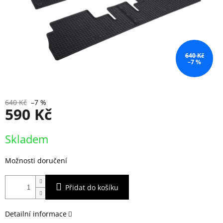
640 Kč
–7 %
640 Kč
–7 %
590 Kč
Měrná
Skladem
cena:
Možnosti doručení
Přidat do košíku
Detailní informace