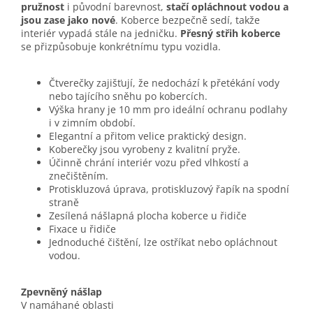
pružnost
i původní barevnost,
stačí opláchnout vodou a
jsou zase jako nové
. Koberce bezpečně sedí, takže
interiér vypadá stále na jedničku.
Přesný střih koberce
se přizpůsobuje konkrétnímu typu vozidla.
Čtverečky zajišťují, že nedochází k přetékání vody
nebo tajícího sněhu po kobercích.
Výška hrany je 10 mm pro ideální ochranu podlahy
i v zimním období.
Elegantní a přitom velice praktický design.
Koberečky jsou vyrobeny z kvalitní pryže.
Účinně chrání interiér vozu před vlhkostí a
znečištěním.
Protiskluzová úprava, protiskluzový řapík na spodní
straně
Zesílená nášlapná plocha koberce u řidiče
Fixace u řidiče
Jednoduché čištění, lze ostříkat nebo opláchnout
vodou.
Zpevněný nášlap
V namáhané oblasti