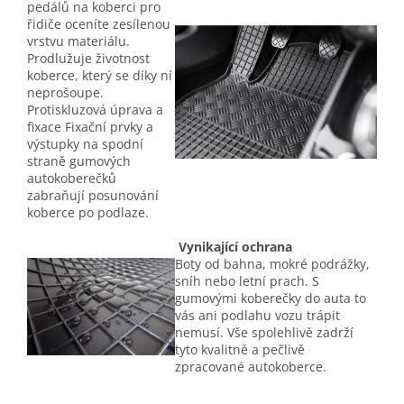
pedálů na koberci pro
řidiče oceníte zesílenou
vrstvu materiálu.
Prodlužuje životnost
koberce, který se díky ní
neprošoupe.
Protiskluzová úprava a
fixace Fixační prvky a
výstupky na spodní
straně gumových
autokoberečků
zabraňují posunování
koberce po podlaze.
Vynikající ochrana
Boty od bahna, mokré podrážky,
sníh nebo letní prach. S
gumovými koberečky do auta to
vás ani podlahu vozu trápit
nemusí. Vše spolehlivě zadrží
tyto kvalitně a pečlivě
zpracované autokoberce.