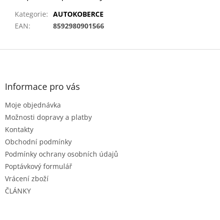
Kategorie
:
AUTOKOBERCE
EAN
:
8592980901566
Z
á
p
a
Informace pro vás
t
Moje objednávka
í
Možnosti dopravy a platby
Kontakty
Obchodní podmínky
Podmínky ochrany osobních údajů
Poptávkový formulář
Vrácení zboží
ČLÁNKY