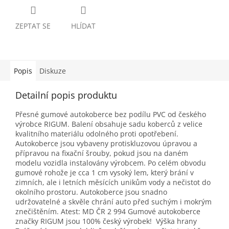
ZEPTAT SE
HLÍDAT
Popis
Diskuze
Detailní popis produktu
Přesné gumové autokoberce bez podílu PVC od českého
výrobce RIGUM. Balení obsahuje sadu koberců z velice
kvalitního materiálu odolného proti opotřebení.
Autokoberce jsou vybaveny protiskluzovou úpravou a
přípravou na fixační šrouby, pokud jsou na daném
modelu vozidla instalovány výrobcem. Po celém obvodu
gumové rohože je cca 1 cm vysoký lem, který brání v
zimních, ale i letních měsících unikům vody a nečistot do
okolního prostoru. Autokoberce jsou snadno
udržovatelné a skvěle chrání auto před suchým i mokrým
znečištěním. Atest: MD ČR 2 994 Gumové autokoberce
značky RIGUM jsou 100% český výrobek! Výška hrany