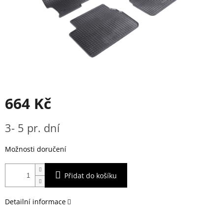
664 Kč
Měrná
3- 5 pr. dní
cena:
Možnosti doručení
Přidat do košíku
Detailní informace