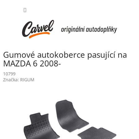
Přejít
NÁKUP
na
obsah
KOŠÍK
Gumové autokoberce pasující na
MAZDA 6 2008-
10799
Značka:
RIGUM