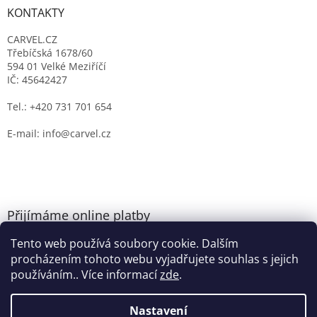
KONTAKTY
CARVEL.CZ
Třebíčská 1678/60
594 01 Velké Meziříčí
IČ: 45642427
Tel.: +420 731 701 654
E-mail: info@carvel.cz
Přijímáme online platby
Tento web používá soubory cookie. Dalším
procházením tohoto webu vyjadřujete souhlas s jejich
používáním.. Více informací
zde
.
Nastavení
Vytvořil Shoptet