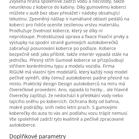
Zvýšená hrana spolehlivě zadrží vodu a nečistoty, takže
neuniknou z koberce do kabiny. Díky gumovému koberci
můžete v autě bez obav převážet i nádoby obsahující
tekutinu. Zpevněný nášlap V namáhané oblasti pedálů na
koberci pro řidiče oceníte zesílenou vrstvu materiálu.
Prodlužuje životnost koberce, který se díky ní
neprošoupe. Protiskluzová úprava a fixace Fixační prvky a
výstupky na spodní straně gumových autokoberečků
zabraňují posunování koberce po podlaze. Koberce
bezpečně sedí jako přibité, takže interiér vypadá stále na
jedničku. Přesný střih Gumové koberce se přizpůsobují
střihem konkrétnímu typu a modelu vozidla. Firma
RIGUM má vlastní tým modelářů, který každý nový model
pečlivě vyměří, díky čemuž autokoberec padne přesně na
místo. Praktický design Design autokoberců na míru má
čtverečkové provedení. Ano, vypadá to hezky… ale hlavně
čtverečky zajišťují, že nedochází k přetékání vody nebo
tajícího sněhu po kobercích. Ochrana Boty od bahna,
mokré podrážky, sníh nebo letní prach. S gumovými
koberečky do auta to vás ani podlahu vozu trápit nemusí.
Vše spolehlivě zadrží tyto kvalitně a pečlivě zpracované
autokoberce.
Doplňkové parametry