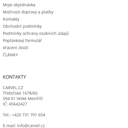
t
Moje objednávka
í
Možnosti dopravy a platby
Kontakty
Obchodní podmínky
Podmínky ochrany osobních údajů
Poptávkový formulář
Vrácení zboží
ČLÁNKY
KONTAKTY
CARVEL.CZ
Třebíčská 1678/60
594 01 Velké Meziříčí
IČ: 45642427
Tel.: +420 731 701 654
E-mail: info@carvel.cz