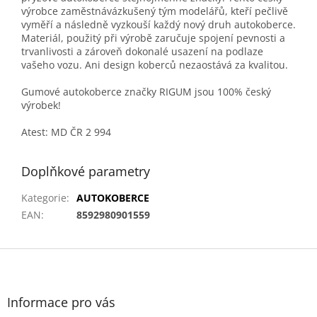
výrobce zaměstnávázkušený tým modelářů, kteří pečlivě
vyměří a následně vyzkouší každý nový druh autokoberce.
Materiál, použitý při výrobě zaručuje spojení pevnosti a
trvanlivosti a zároveň dokonalé usazení na podlaze
vašeho vozu. Ani design koberců nezaostává za kvalitou.
Gumové autokoberce značky RIGUM jsou 100% český
výrobek!
Atest: MD ČR 2 994
Doplňkové parametry
Kategorie
:
AUTOKOBERCE
EAN
:
8592980901559
Z
á
p
a
Informace pro vás