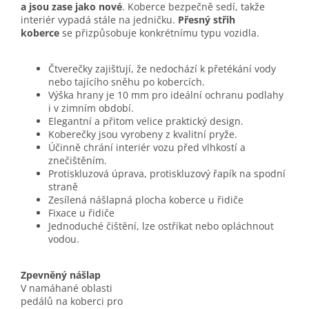
a jsou zase jako nové
. Koberce bezpečně sedí, takže
interiér vypadá stále na jedničku.
Přesný střih
koberce
se přizpůsobuje konkrétnímu typu vozidla.
Čtverečky zajišťují, že nedochází k přetékání vody
nebo tajícího sněhu po kobercích.
Výška hrany je 10 mm pro ideální ochranu podlahy
i v zimním období.
Elegantní a přitom velice praktický design.
Koberečky jsou vyrobeny z kvalitní pryže.
Účinně chrání interiér vozu před vlhkostí a
znečištěním.
Protiskluzová úprava, protiskluzový řapík na spodní
straně
Zesílená nášlapná plocha koberce u řidiče
Fixace u řidiče
Jednoduché čištění, lze ostříkat nebo opláchnout
vodou.
Zpevněný nášlap
V namáhané oblasti
pedálů na koberci pro