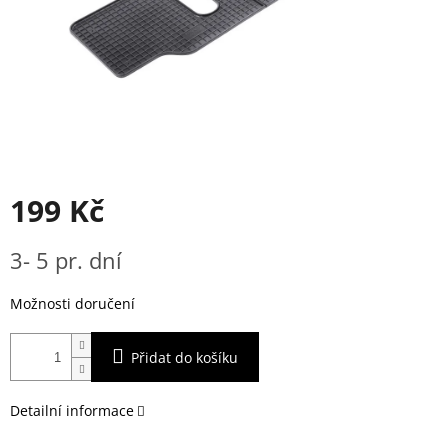
199 Kč
Měrná
3- 5 pr. dní
cena:
Možnosti doručení
Přidat do košíku
Detailní informace