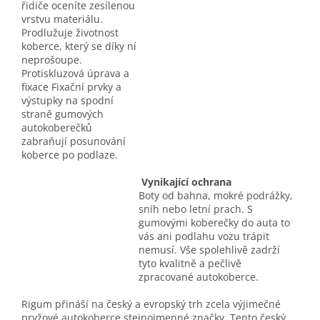
řidiče oceníte zesílenou
vrstvu materiálu.
Prodlužuje životnost
koberce, který se díky ní
neprošoupe.
Protiskluzová úprava a
fixace Fixační prvky a
výstupky na spodní
straně gumových
autokoberečků
zabraňují posunování
koberce po podlaze.
Vynikající ochrana
Boty od bahna, mokré podrážky,
sníh nebo letní prach. S
gumovými koberečky do auta to
vás ani podlahu vozu trápit
nemusí. Vše spolehlivě zadrží
tyto kvalitně a pečlivě
zpracované autokoberce.
Rigum přináší na český a evropský trh zcela výjimečné
pryžové autokoberce stejnojmenné značky. Tento český