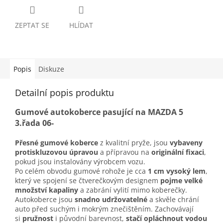
ZEPTAT SE
HLÍDAT
Popis
Diskuze
Detailní popis produktu
Gumové autokoberce pasující na MAZDA 5
3.řada 06-
Přesné gumové koberce
z kvalitní pryže, jsou
vybaveny
protiskluzovou úpravou
a přípravou na
originální fixaci
,
pokud jsou instalovány výrobcem vozu.
Po celém obvodu gumové rohože je cca
1 cm vysoký lem
,
který ve spojení se čtverečkovým designem
pojme velké
množství kapaliny
a zabrání vylití mimo koberečky.
Autokoberce jsou
snadno udržovatelné
a skvěle chrání
auto před suchým i mokrým znečištěním. Zachovávají
si
pružnost
i původní barevnost,
stačí opláchnout vodou