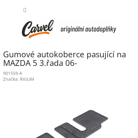
Přejít
NÁKUP
na
obsah
KOŠÍK
Gumové autokoberce pasující na
MAZDA 5 3.řada 06-
901559-A
Značka:
RIGUM