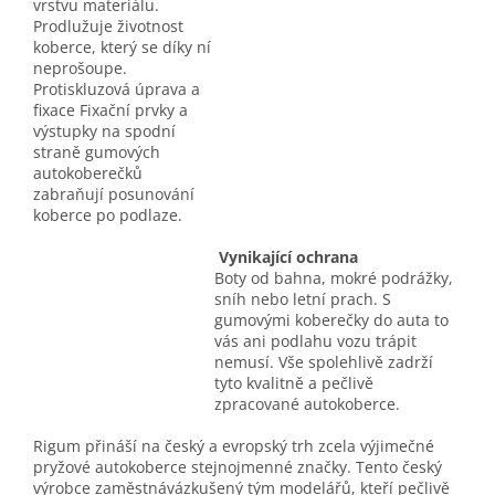
vrstvu materiálu.
Prodlužuje životnost
koberce, který se díky ní
neprošoupe.
Protiskluzová úprava a
fixace Fixační prvky a
výstupky na spodní
straně gumových
autokoberečků
zabraňují posunování
koberce po podlaze.
Vynikající ochrana
Boty od bahna, mokré podrážky,
sníh nebo letní prach. S
gumovými koberečky do auta to
vás ani podlahu vozu trápit
nemusí. Vše spolehlivě zadrží
tyto kvalitně a pečlivě
zpracované autokoberce.
Rigum přináší na český a evropský trh zcela výjimečné
pryžové autokoberce stejnojmenné značky. Tento český
výrobce zaměstnávázkušený tým modelářů, kteří pečlivě