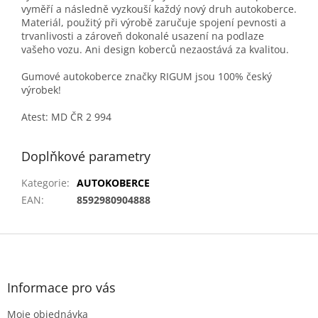
vyměří a následně vyzkouší každý nový druh autokoberce.
Materiál, použitý při výrobě zaručuje spojení pevnosti a
trvanlivosti a zároveň dokonalé usazení na podlaze
vašeho vozu. Ani design koberců nezaostává za kvalitou.
Gumové autokoberce značky RIGUM jsou 100% český
výrobek!
Atest: MD ČR 2 994
Doplňkové parametry
Kategorie
:
AUTOKOBERCE
EAN
:
8592980904888
Z
á
p
a
Informace pro vás
t
Moje objednávka