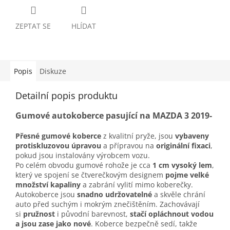
ZEPTAT SE
HLÍDAT
Popis
Diskuze
Detailní popis produktu
Gumové autokoberce pasující na MAZDA 3 2019-
Přesné gumové koberce
z kvalitní pryže, jsou
vybaveny
protiskluzovou úpravou
a přípravou na
originální fixaci
,
pokud jsou instalovány výrobcem vozu.
Po celém obvodu gumové rohože je cca
1 cm vysoký lem
,
který ve spojení se čtverečkovým designem
pojme velké
množství kapaliny
a zabrání vylití mimo koberečky.
Autokoberce jsou
snadno udržovatelné
a skvěle chrání
auto před suchým i mokrým znečištěním. Zachovávají
si
pružnost
i původní barevnost,
stačí opláchnout vodou
a jsou zase jako nové
. Koberce bezpečně sedí, takže