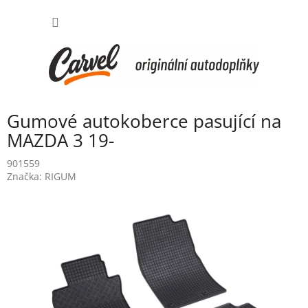
Přejít
NÁKUP
na
obsah
KOŠÍK
Gumové autokoberce pasující na
MAZDA 3 19-
901559
Značka:
RIGUM