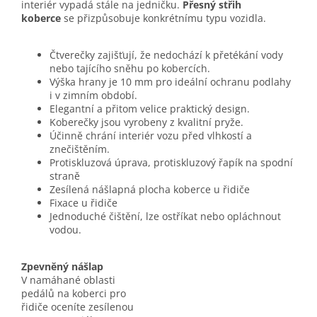
interiér vypadá stále na jedničku.
Přesný střih
koberce
se přizpůsobuje konkrétnímu typu vozidla.
Čtverečky zajišťují, že nedochází k přetékání vody
nebo tajícího sněhu po kobercích.
Výška hrany je 10 mm pro ideální ochranu podlahy
i v zimním období.
Elegantní a přitom velice praktický design.
Koberečky jsou vyrobeny z kvalitní pryže.
Účinně chrání interiér vozu před vlhkostí a
znečištěním.
Protiskluzová úprava, protiskluzový řapík na spodní
straně
Zesílená nášlapná plocha koberce u řidiče
Fixace u řidiče
Jednoduché čištění, lze ostříkat nebo opláchnout
vodou.
Zpevněný nášlap
V namáhané oblasti
pedálů na koberci pro
řidiče oceníte zesílenou