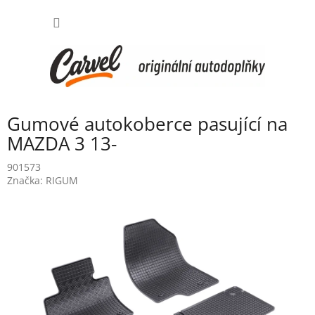
Přejít
NÁKUP
na
obsah
KOŠÍK
Gumové autokoberce pasující na
MAZDA 3 13-
901573
Značka:
RIGUM