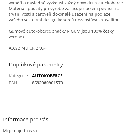
vyměří a následně vyzkouší každý nový druh autokoberce.
Materiál, použitý při výrobě zaručuje spojení pevnosti a
trvanlivosti a zároveň dokonalé usazení na podlaze
vašeho vozu. Ani design koberců nezaostává za kvalitou.
Gumové autokoberce značky RIGUM jsou 100% český
výrobek!
Atest: MD ČR 2 994
Doplňkové parametry
Kategorie
:
AUTOKOBERCE
EAN
:
8592980901573
Z
á
p
a
Informace pro vás
t
Moje objednávka
í