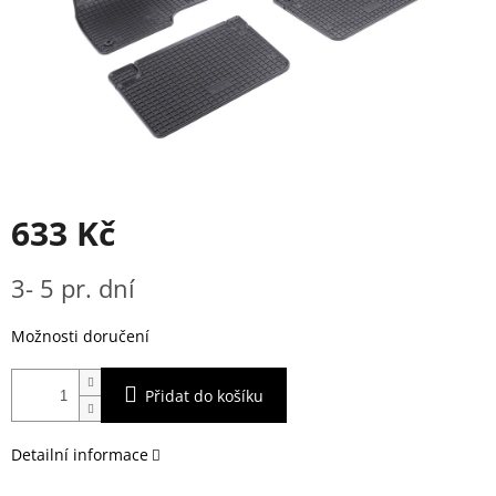
633 Kč
Měrná
3- 5 pr. dní
cena:
Možnosti doručení
Přidat do košíku
Detailní informace