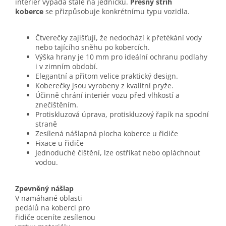
interiér vypadá stále na jedničku.
Přesný střih
koberce
se přizpůsobuje konkrétnímu typu vozidla.
Čtverečky zajišťují, že nedochází k přetékání vody
nebo tajícího sněhu po kobercích.
Výška hrany je 10 mm pro ideální ochranu podlahy
i v zimním období.
Elegantní a přitom velice praktický design.
Koberečky jsou vyrobeny z kvalitní pryže.
Účinně chrání interiér vozu před vlhkostí a
znečištěním.
Protiskluzová úprava, protiskluzový řapík na spodní
straně
Zesílená nášlapná plocha koberce u řidiče
Fixace u řidiče
Jednoduché čištění, lze ostříkat nebo opláchnout
vodou.
Zpevněný nášlap
V namáhané oblasti
pedálů na koberci pro
řidiče oceníte zesílenou