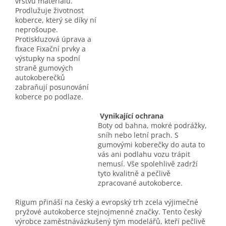
vrstvu materiálu.
Prodlužuje životnost
koberce, který se díky ní
neprošoupe.
Protiskluzová úprava a
fixace Fixační prvky a
výstupky na spodní
straně gumových
autokoberečků
zabraňují posunování
koberce po podlaze.
Vynikající ochrana
Boty od bahna, mokré podrážky,
sníh nebo letní prach. S
gumovými koberečky do auta to
vás ani podlahu vozu trápit
nemusí. Vše spolehlivě zadrží
tyto kvalitně a pečlivě
zpracované autokoberce.
Rigum přináší na český a evropský trh zcela výjimečné
pryžové autokoberce stejnojmenné značky. Tento český
výrobce zaměstnávázkušený tým modelářů, kteří pečlivě