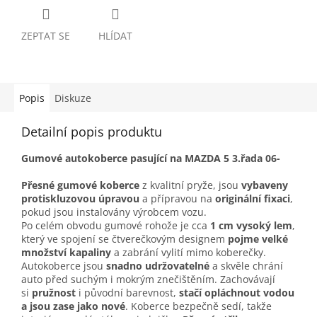
ZEPTAT SE
HLÍDAT
Popis
Diskuze
Detailní popis produktu
Gumové autokoberce pasující na MAZDA 5 3.řada 06-
Přesné gumové koberce
z kvalitní pryže, jsou
vybaveny
protiskluzovou úpravou
a přípravou na
originální fixaci
,
pokud jsou instalovány výrobcem vozu.
Po celém obvodu gumové rohože je cca
1 cm vysoký lem
,
který ve spojení se čtverečkovým designem
pojme velké
množství kapaliny
a zabrání vylití mimo koberečky.
Autokoberce jsou
snadno udržovatelné
a skvěle chrání
auto před suchým i mokrým znečištěním. Zachovávají
si
pružnost
i původní barevnost,
stačí opláchnout vodou
a jsou zase jako nové
. Koberce bezpečně sedí, takže