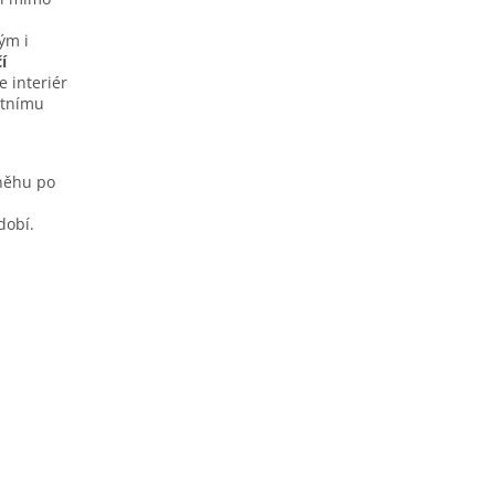
ým i
í
e interiér
étnímu
sněhu po
dobí.