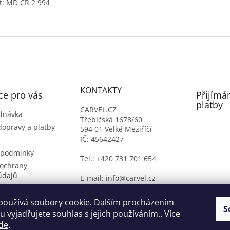
t: MD ČR 2 994
KONTAKTY
ce pro vás
Přijímá
platby
CARVEL.CZ
dnávka
Třebíčská 1678/60
dopravy a platby
594 01 Velké Meziříčí
IČ: 45642427
 podmínky
Tel.: +420 731 701 654
ochrany
údajů
E-mail: info@carvel.cz
ý formulář
oží
používá soubory cookie. Dalším procházením
S
 vyjadřujete souhlas s jejich používáním.. Více
de
.