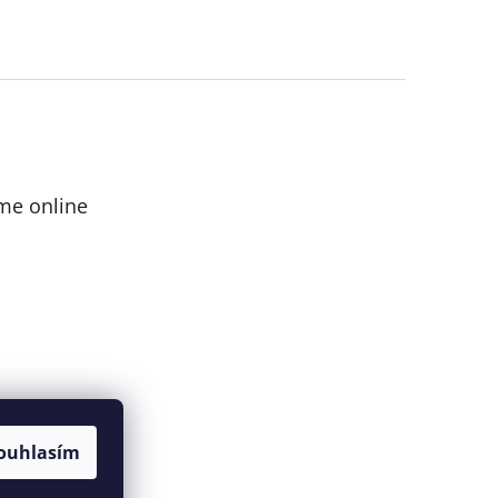
me online
ouhlasím