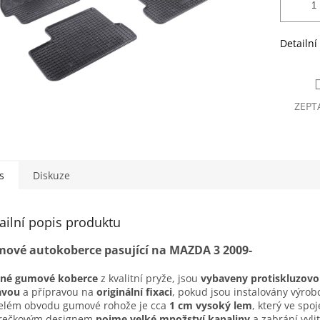
Detailní
ZEPT
s
Diskuze
ailní popis produktu
ové autokoberce pasující na MAZDA 3 2009-
sné gumové koberce
z kvalitní pryže, jsou
vybaveny protiskluzov
avou
a přípravou na
originální fixaci
, pokud jsou instalovány výro
elém obvodu gumové rohože je cca
1 cm vysoký lem
, který ve spoj
erečkovým designem
pojme velké množství kapaliny
a zabrání vyli