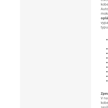
kobe
Auto
mokr
oplá
vypa
typu
Zpe
V na
kobe
zesí