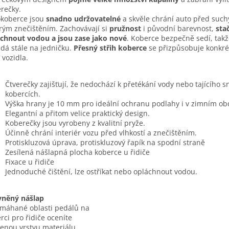
rečky.
koberce jsou
snadno udržovatelné
a skvěle chrání auto před such
ým znečištěním. Zachovávají si
pružnost
i původní barevnost,
stač
chnout vodou a jsou zase jako nové
. Koberce bezpečně sedí, takž
dá stále na jedničku.
Přesný střih koberce
se přizpůsobuje konkr
 vozidla.
Čtverečky zajišťují, že nedochází k přetékání vody nebo tajícího 
kobercích.
Výška hrany je 10 mm pro ideální ochranu podlahy i v zimním ob
Elegantní a přitom velice praktický design.
Koberečky jsou vyrobeny z kvalitní pryže.
Účinně chrání interiér vozu před vlhkostí a znečištěním.
Protiskluzová úprava, protiskluzový řapík na spodní straně
Zesílená nášlapná plocha koberce u řidiče
Fixace u řidiče
Jednoduché čištění, lze ostříkat nebo opláchnout vodou.
vněný nášlap
máhané oblasti pedálů na
rci pro řidiče oceníte
lenou vrstvu materiálu.