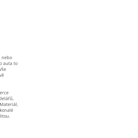
h nebo
o auta to
Vše
ivě
berce
delářů,
Materiál,
okonalé
itou.