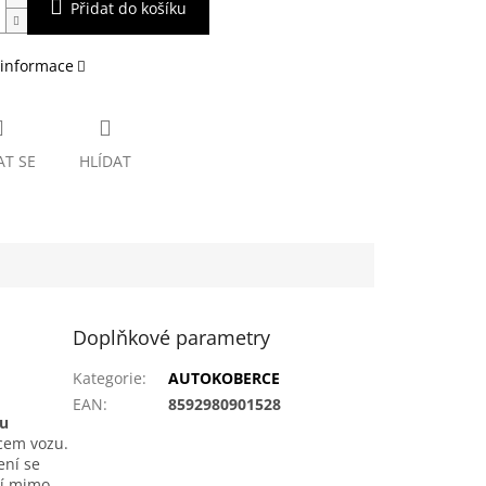
Přidat do košíku
 informace
AT SE
HLÍDAT
Doplňkové parametry
Kategorie
:
AUTOKOBERCE
EAN
:
8592980901528
ou
bcem vozu.
ení se
tí mimo