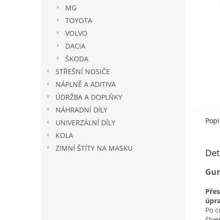
n
MG
e
TOYOTA
l
VOLVO
DACIA
ŠKODA
STŘEŠNÍ NOSIČE
NÁPLNĚ A ADITIVA
ÚDRŽBA A DOPLŇKY
NÁHRADNÍ DÍLY
Popi
UNIVERZÁLNÍ DÍLY
KOLA
ZIMNÍ ŠTÍTY NA MASKU
Det
Gum
Pře
úpr
Po c
čtv