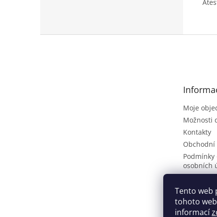
Ates
Z
á
p
a
t
Informa
í
Moje obje
Možnosti 
Kontakty
Obchodní
Podmínky 
osobních 
Poptávkov
Vrácení zb
Tento web 
tohoto webu
ČLÁNKY
informací
z