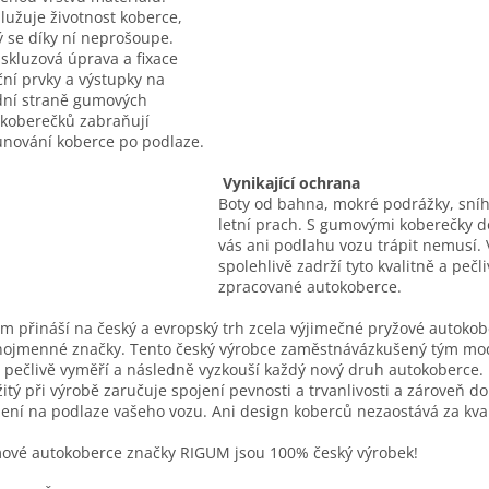
lužuje životnost koberce,
ý se díky ní neprošoupe.
iskluzová úprava a fixace
ční prvky a výstupky na
ní straně gumových
koberečků zabraňují
nování koberce po podlaze.
Vynikající ochrana
Boty od bahna, mokré podrážky, sní
letní prach. S gumovými koberečky d
vás ani podlahu vozu trápit nemusí. 
spolehlivě zadrží tyto kvalitně a pečl
zpracované autokoberce.
m přináší na český a evropský trh zcela výjimečné pryžové autoko
nojmenné značky. Tento český výrobce zaměstnávázkušený tým mo
í pečlivě vyměří a následně vyzkouší každý nový druh autokoberce. 
itý při výrobě zaručuje spojení pevnosti a trvanlivosti a zároveň d
ení na podlaze vašeho vozu. Ani design koberců nezaostává za kval
vé autokoberce značky RIGUM jsou 100% český výrobek!