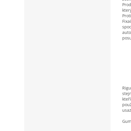
Prod
kter
Prot
Fixa
spod
auto
posu
Rigu
stej
kteř
použ
usaz
Gumo