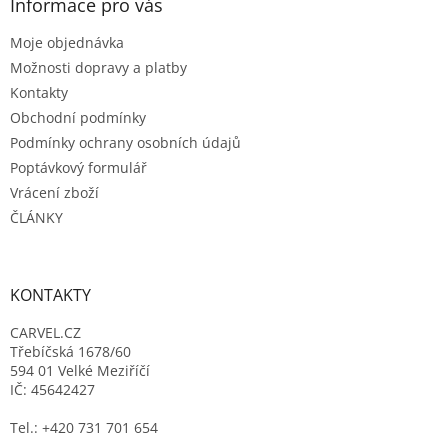
a
Informace pro vás
t
Moje objednávka
í
Možnosti dopravy a platby
Kontakty
Obchodní podmínky
Podmínky ochrany osobních údajů
Poptávkový formulář
Vrácení zboží
ČLÁNKY
KONTAKTY
CARVEL.CZ
Třebíčská 1678/60
594 01 Velké Meziříčí
IČ: 45642427
Tel.: +420 731 701 654