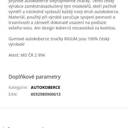
pryžové autokoberce stejnojmenné značky. Tento český
výrobce zaměstnávázkušený tým modelářů, kteří pečlivě
vyměří a následně vyzkouší každý nový druh autokoberce.
Materiál, použitý při výrobě zaručuje spojení pevnosti a
trvanlivosti a zároveň dokonalé usazení na podlaze
vašeho vozu. Ani design koberců nezaostává za kvalitou.
Gumové autokoberce značky RIGUM jsou 100% český
výrobek!
Atest: MD ČR 2 994
Doplňkové parametry
Kategorie
:
AUTOKOBERCE
EAN
:
8592980900613
Z
á
p