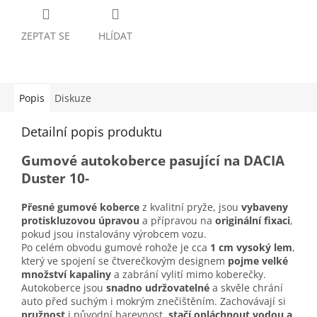
ZEPTAT SE
HLÍDAT
Popis
Diskuze
Detailní popis produktu
Gumové autokoberce pasující na DACIA
Duster 10-
Přesné gumové koberce
z kvalitní pryže, jsou
vybaveny
protiskluzovou úpravou
a přípravou na
originální fixaci
,
pokud jsou instalovány výrobcem vozu.
Po celém obvodu gumové rohože je cca
1 cm vysoký lem
,
který ve spojení se čtverečkovým designem
pojme velké
množství kapaliny
a zabrání vylití mimo koberečky.
Autokoberce jsou
snadno udržovatelné
a skvěle chrání
auto před suchým i mokrým znečištěním. Zachovávají si
pružnost
i původní barevnost,
stačí opláchnout vodou a