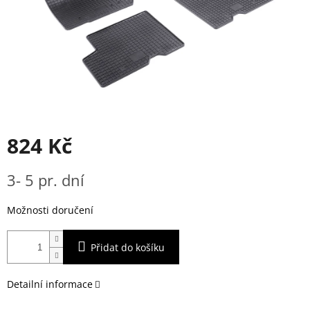
824 Kč
Měrná
3- 5 pr. dní
cena:
Možnosti doručení
Přidat do košíku
Detailní informace