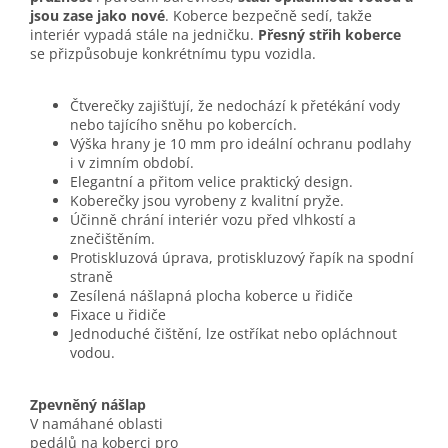
jsou zase jako nové
. Koberce bezpečně sedí, takže
interiér vypadá stále na jedničku.
Přesný střih koberce
se přizpůsobuje konkrétnímu typu vozidla.
Čtverečky zajišťují, že nedochází k přetékání vody
nebo tajícího sněhu po kobercích.
Výška hrany je 10 mm pro ideální ochranu podlahy
i v zimním období.
Elegantní a přitom velice praktický design.
Koberečky jsou vyrobeny z kvalitní pryže.
Účinně chrání interiér vozu před vlhkostí a
znečištěním.
Protiskluzová úprava, protiskluzový řapík na spodní
straně
Zesílená nášlapná plocha koberce u řidiče
Fixace u řidiče
Jednoduché čištění, lze ostříkat nebo opláchnout
vodou.
Zpevněný nášlap
V namáhané oblasti
pedálů na koberci pro