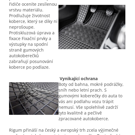
řidiče oceníte zesílenou
vrstvu materiálu.
Prodlužuje životnost
koberce, který se díky ní
neprošoupe.
Protiskluzová úprava a
fixace Fixační prvky a
výstupky na spodní
straně gumových
autokoberečků
zabraňují posunování
koberce po podlaze.
Vynikající ochrana
Boty od bahna, mokré podrážky,
sníh nebo letní prach. S
gumovými koberečky do auta to
vás ani podlahu vozu trápit
nemusí. Vše spolehlivě zadrží
tyto kvalitně a pečlivě
zpracované autokoberce.
Rigum přináší na český a evropský trh zcela výjimečné