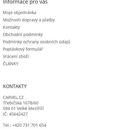
a
Informace pro vás
t
Moje objednávka
í
Možnosti dopravy a platby
Kontakty
Obchodní podmínky
Podmínky ochrany osobních údajů
Poptávkový formulář
Vrácení zboží
ČLÁNKY
KONTAKTY
CARVEL.CZ
Třebíčská 1678/60
594 01 Velké Meziříčí
IČ: 45642427
Tel.: +420 731 701 654