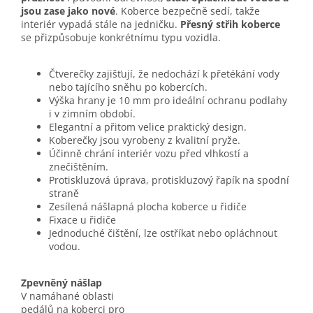
jsou zase jako nové
. Koberce bezpečně sedí, takže
interiér vypadá stále na jedničku.
Přesný střih koberce
se přizpůsobuje konkrétnímu typu vozidla.
Čtverečky zajišťují, že nedochází k přetékání vody
nebo tajícího sněhu po kobercích.
Výška hrany je 10 mm pro ideální ochranu podlahy
i v zimním období.
Elegantní a přitom velice praktický design.
Koberečky jsou vyrobeny z kvalitní pryže.
Účinně chrání interiér vozu před vlhkostí a
znečištěním.
Protiskluzová úprava, protiskluzový řapík na spodní
straně
Zesílená nášlapná plocha koberce u řidiče
Fixace u řidiče
Jednoduché čištění, lze ostříkat nebo opláchnout
vodou.
Zpevněný nášlap
V namáhané oblasti
pedálů na koberci pro