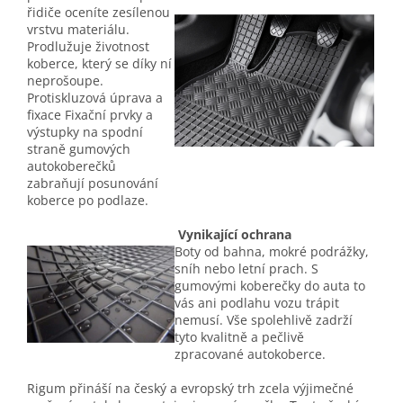
řidiče oceníte zesílenou
vrstvu materiálu.
Prodlužuje životnost
koberce, který se díky ní
neprošoupe.
Protiskluzová úprava a
fixace Fixační prvky a
výstupky na spodní
straně gumových
autokoberečků
zabraňují posunování
koberce po podlaze.
Vynikající ochrana
Boty od bahna, mokré podrážky,
sníh nebo letní prach. S
gumovými koberečky do auta to
vás ani podlahu vozu trápit
nemusí. Vše spolehlivě zadrží
tyto kvalitně a pečlivě
zpracované autokoberce.
Rigum přináší na český a evropský trh zcela výjimečné