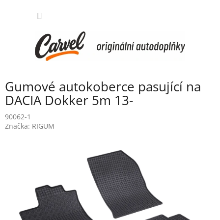
Přejít
NÁKUP
na
obsah
KOŠÍK
Gumové autokoberce pasující na
DACIA Dokker 5m 13-
90062-1
Značka:
RIGUM