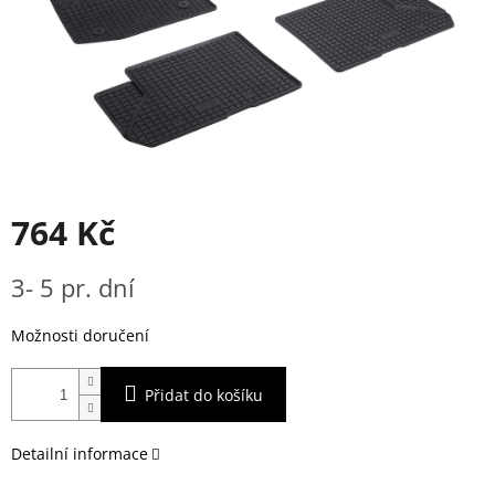
764 Kč
Měrná
3- 5 pr. dní
cena:
Možnosti doručení
Přidat do košíku
Detailní informace