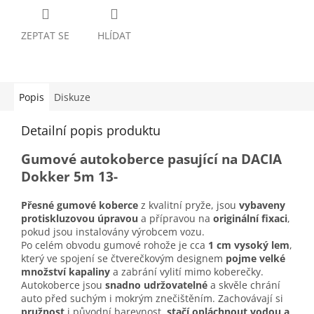
ZEPTAT SE
HLÍDAT
Popis
Diskuze
Detailní popis produktu
Gumové autokoberce pasující na DACIA
Dokker 5m 13-
Přesné gumové koberce
z kvalitní pryže, jsou
vybaveny
protiskluzovou úpravou
a přípravou na
originální fixaci
,
pokud jsou instalovány výrobcem vozu.
Po celém obvodu gumové rohože je cca
1 cm vysoký lem
,
který ve spojení se čtverečkovým designem
pojme velké
množství kapaliny
a zabrání vylití mimo koberečky.
Autokoberce jsou
snadno udržovatelné
a skvěle chrání
auto před suchým i mokrým znečištěním. Zachovávají si
pružnost
i původní barevnost,
stačí opláchnout vodou a