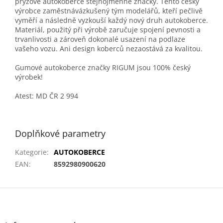
pryžové autokoberce stejnojmenné značky. Tento český
výrobce zaměstnávázkušený tým modelářů, kteří pečlivě
vyměří a následně vyzkouší každý nový druh autokoberce.
Materiál, použitý při výrobě zaručuje spojení pevnosti a
trvanlivosti a zároveň dokonalé usazení na podlaze
vašeho vozu. Ani design koberců nezaostává za kvalitou.
Gumové autokoberce značky RIGUM jsou 100% český
výrobek!
Atest: MD ČR 2 994
Doplňkové parametry
Kategorie
:
AUTOKOBERCE
EAN
:
8592980900620
Z
á
p