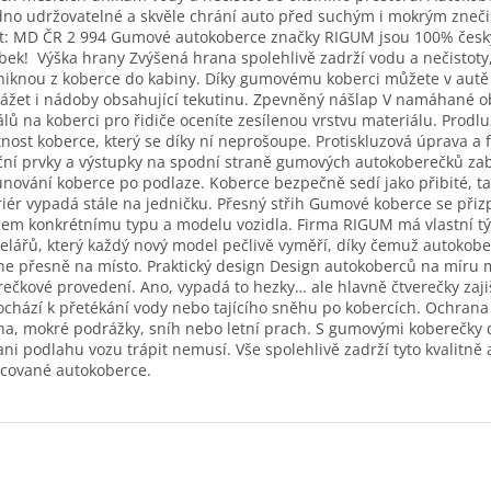
no udržovatelné a skvěle chrání auto před suchým i mokrým zneči
t: MD ČR 2 994 Gumové autokoberce značky RIGUM jsou 100% česk
bek! Výška hrany Zvýšená hrana spolehlivě zadrží vodu a nečistoty
iknou z koberce do kabiny. Díky gumovému koberci můžete v autě
ážet i nádoby obsahující tekutinu. Zpevněný nášlap V namáhané ob
lů na koberci pro řidiče oceníte zesílenou vrstvu materiálu. Prodl
tnost koberce, který se díky ní neprošoupe. Protiskluzová úprava a f
ční prvky a výstupky na spodní straně gumových autokoberečků za
nování koberce po podlaze. Koberce bezpečně sedí jako přibité, t
riér vypadá stále na jedničku. Přesný střih Gumové koberce se přiz
hem konkrétnímu typu a modelu vozidla. Firma RIGUM má vlastní t
lářů, který každý nový model pečlivě vyměří, díky čemuž autokobe
e přesně na místo. Praktický design Design autokoberců na míru 
rečkové provedení. Ano, vypadá to hezky… ale hlavně čtverečky zajiš
chází k přetékání vody nebo tajícího sněhu po kobercích. Ochrana
a, mokré podrážky, sníh nebo letní prach. S gumovými koberečky 
ani podlahu vozu trápit nemusí. Vše spolehlivě zadrží tyto kvalitně 
cované autokoberce.