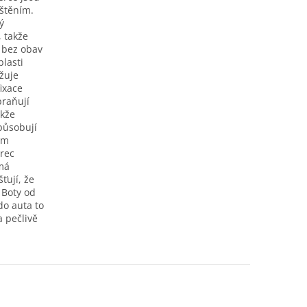
štěním.
ý
, takže
 bez obav
lasti
užuje
ixace
braňují
akže
působují
ým
rec
má
ťují, že
 Boty od
do auta to
a pečlivě