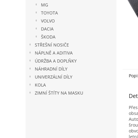
n
MG
e
TOYOTA
l
VOLVO
DACIA
ŠKODA
STŘEŠNÍ NOSIČE
NÁPLNĚ A ADITIVA
ÚDRŽBA A DOPLŇKY
NÁHRADNÍ DÍLY
Popi
UNIVERZÁLNÍ DÍLY
KOLA
ZIMNÍ ŠTÍTY NA MASKU
Det
Přes
obsa
Auto
šrou
obvo
letn