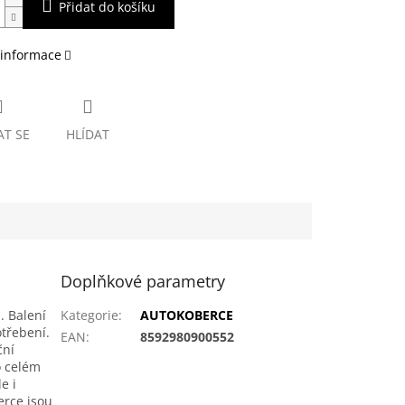
Přidat do košíku
 informace
AT SE
HLÍDAT
Doplňkové parametry
. Balení
Kategorie
:
AUTOKOBERCE
otřebení.
EAN
:
8592980900552
ční
o celém
e i
erce jsou