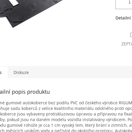
Detailní
ZEPT
s
Diskuze
ailní popis produktu
né gumové autokoberce bez podílu PVC od českého výrobce RIGUM
huje sadu koberců z velice kvalitního materiálu odolného proti op
koberce jsou vybaveny protiskluzovou úpravou a přípravou na fixa
by, pokud jsou na daném modelu vozidla instalovány výrobcem. P
du gumové rohože je cca 1 cm vysoký lem, který brání v zimních, al
ích měsících unikům vody a nečistot do okolního prostoru. Autokob