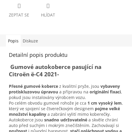
ZEPTAT SE
HLÍDAT
Popis
Diskuze
Detailní popis produktu
Gumové autokoberce pasující na
Citroën ë-C4 2021-
Přesné gumové koberce
z kvalitní pryže, jsou
vybaveny
protiskluzovou úpravou
a přípravou na
originální fixaci
,
pokud jsou instalovány výrobcem vozu.
Po celém obvodu gumové rohože je cca
1 cm vysoký lem
,
který ve spojení se čtverečkovým designem
pojme velké
množství kapaliny
a zabrání vylití mimo koberečky.
Autokoberce jsou
snadno udržovatelné
a skvěle chrání
auto před suchým i mokrým znečištěním. Zachovávají si
pružnost
i původní barevnost,
stačí opláchnout vodou a