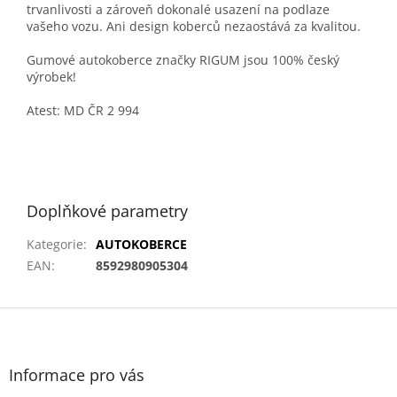
trvanlivosti a zároveň dokonalé usazení na podlaze
vašeho vozu. Ani design koberců nezaostává za kvalitou.
Gumové autokoberce značky RIGUM jsou 100% český
výrobek!
Atest: MD ČR 2 994
Doplňkové parametry
Kategorie
:
AUTOKOBERCE
EAN
:
8592980905304
Z
á
p
a
Informace pro vás
t