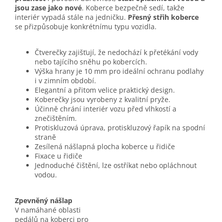
jsou zase jako nové
. Koberce bezpečně sedí, takže
interiér vypadá stále na jedničku.
Přesný střih koberce
se přizpůsobuje konkrétnímu typu vozidla.
Čtverečky zajišťují, že nedochází k přetékání vody
nebo tajícího sněhu po kobercích.
Výška hrany je 10 mm pro ideální ochranu podlahy
i v zimním období.
Elegantní a přitom velice praktický design.
Koberečky jsou vyrobeny z kvalitní pryže.
Účinně chrání interiér vozu před vlhkostí a
znečištěním.
Protiskluzová úprava, protiskluzový řapík na spodní
straně
Zesílená nášlapná plocha koberce u řidiče
Fixace u řidiče
Jednoduché čištění, lze ostříkat nebo opláchnout
vodou.
Zpevněný nášlap
V namáhané oblasti
pedálů na koberci pro