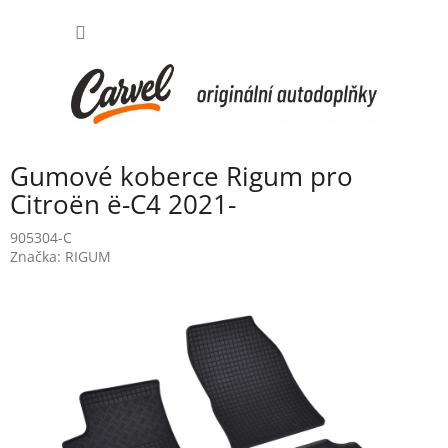
Přejít
NÁKUP
na
obsah
KOŠÍK
Gumové koberce Rigum pro
Citroën ë-C4 2021-
905304-C
Značka:
RIGUM