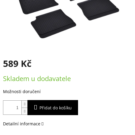
589 Kč
Měrná
Skladem u dodavatele
cena:
Možnosti doručení
Přidat do košíku
Detailní informace