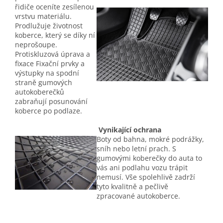
řidiče oceníte zesílenou
vrstvu materiálu.
Prodlužuje životnost
koberce, který se díky ní
neprošoupe.
Protiskluzová úprava a
fixace Fixační prvky a
výstupky na spodní
straně gumových
autokoberečků
zabraňují posunování
koberce po podlaze.
Vynikající ochrana
Boty od bahna, mokré podrážky,
sníh nebo letní prach. S
gumovými koberečky do auta to
vás ani podlahu vozu trápit
nemusí. Vše spolehlivě zadrží
tyto kvalitně a pečlivě
zpracované autokoberce.