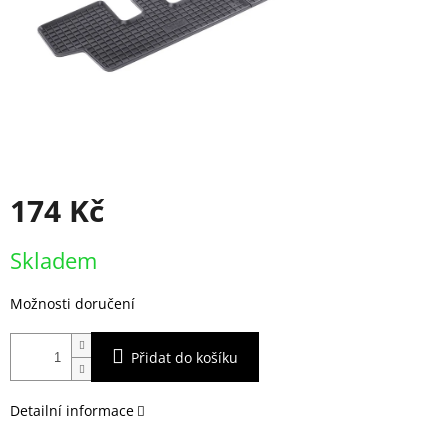
174 Kč
Měrná
Skladem
cena:
Možnosti doručení
Přidat do košíku
Detailní informace