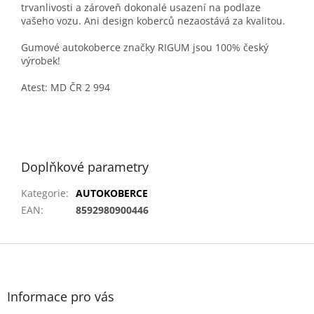
trvanlivosti a zároveň dokonalé usazení na podlaze
vašeho vozu. Ani design koberců nezaostává za kvalitou.
Gumové autokoberce značky RIGUM jsou 100% český
výrobek!
Atest: MD ČR 2 994
Doplňkové parametry
Kategorie
:
AUTOKOBERCE
EAN
:
8592980900446
Z
á
p
a
Informace pro vás
t