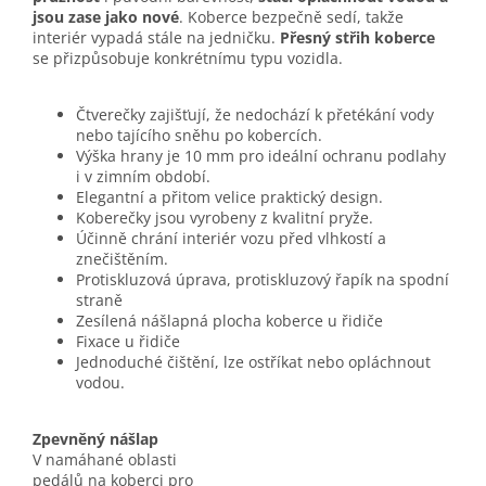
jsou zase jako nové
. Koberce bezpečně sedí, takže
interiér vypadá stále na jedničku.
Přesný střih koberce
se přizpůsobuje konkrétnímu typu vozidla.
Čtverečky zajišťují, že nedochází k přetékání vody
nebo tajícího sněhu po kobercích.
Výška hrany je 10 mm pro ideální ochranu podlahy
i v zimním období.
Elegantní a přitom velice praktický design.
Koberečky jsou vyrobeny z kvalitní pryže.
Účinně chrání interiér vozu před vlhkostí a
znečištěním.
Protiskluzová úprava, protiskluzový řapík na spodní
straně
Zesílená nášlapná plocha koberce u řidiče
Fixace u řidiče
Jednoduché čištění, lze ostříkat nebo opláchnout
vodou.
Zpevněný nášlap
V namáhané oblasti
pedálů na koberci pro