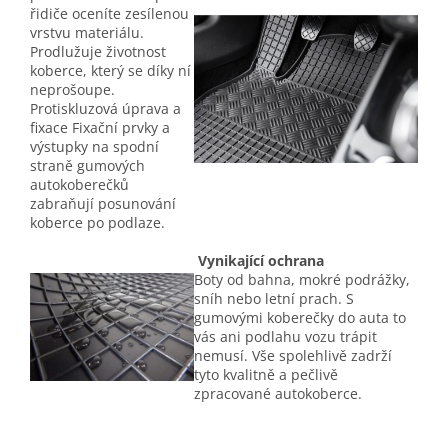
řidiče oceníte zesílenou
vrstvu materiálu.
Prodlužuje životnost
koberce, který se díky ní
neprošoupe.
Protiskluzová úprava a
fixace Fixační prvky a
výstupky na spodní
straně gumových
autokoberečků
zabraňují posunování
koberce po podlaze.
Vynikající ochrana
Boty od bahna, mokré podrážky,
sníh nebo letní prach. S
gumovými koberečky do auta to
vás ani podlahu vozu trápit
nemusí. Vše spolehlivě zadrží
tyto kvalitně a pečlivě
zpracované autokoberce.