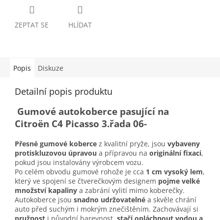
ZEPTAT SE
HLÍDAT
Popis
Diskuze
Detailní popis produktu
Gumové autokoberce pasující na
Citroën C4 Picasso 3.řada 06-
Přesné gumové koberce
z kvalitní pryže, jsou
vybaveny
protiskluzovou úpravou
a přípravou na
originální fixaci
,
pokud jsou instalovány výrobcem vozu.
Po celém obvodu gumové rohože je cca
1 cm vysoký lem
,
který ve spojení se čtverečkovým designem
pojme velké
množství kapaliny
a zabrání vylití mimo koberečky.
Autokoberce jsou
snadno udržovatelné
a skvěle chrání
auto před suchým i mokrým znečištěním. Zachovávají si
pružnost
i původní barevnost,
stačí opláchnout vodou a