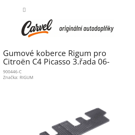
Přejít
NÁKUP
na
obsah
KOŠÍK
Gumové koberce Rigum pro
Citroën C4 Picasso 3.řada 06-
900446-C
Značka:
RIGUM