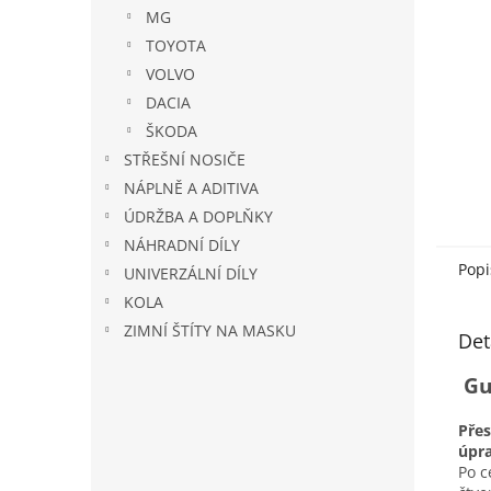
n
MG
e
TOYOTA
l
VOLVO
DACIA
ŠKODA
STŘEŠNÍ NOSIČE
NÁPLNĚ A ADITIVA
ÚDRŽBA A DOPLŇKY
NÁHRADNÍ DÍLY
Popi
UNIVERZÁLNÍ DÍLY
KOLA
ZIMNÍ ŠTÍTY NA MASKU
Det
Gu
Pře
úpr
Po c