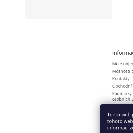
Z
á
p
a
t
Informa
í
Moje obje
Možnosti 
Kontakty
Obchodní
Podmínky 
osobních 
Poptávkov
Vrácení zb
Tento web 
tohoto webu
ČLÁNKY
informací
z