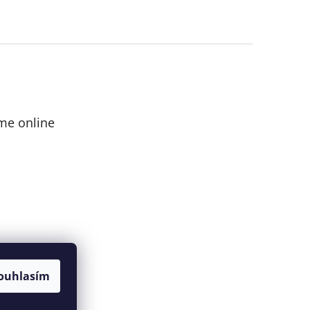
me online
ouhlasím