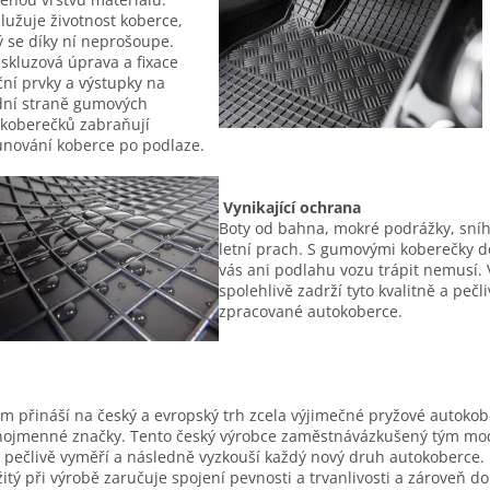
lužuje životnost koberce,
ý se díky ní neprošoupe.
iskluzová úprava a fixace
ční prvky a výstupky na
ní straně gumových
koberečků zabraňují
nování koberce po podlaze.
Vynikající ochrana
Boty od bahna, mokré podrážky, sní
letní prach. S gumovými koberečky d
vás ani podlahu vozu trápit nemusí. 
spolehlivě zadrží tyto kvalitně a pečl
zpracované autokoberce.
m přináší na český a evropský trh zcela výjimečné pryžové autoko
nojmenné značky. Tento český výrobce zaměstnávázkušený tým mo
í pečlivě vyměří a následně vyzkouší každý nový druh autokoberce. 
itý při výrobě zaručuje spojení pevnosti a trvanlivosti a zároveň d