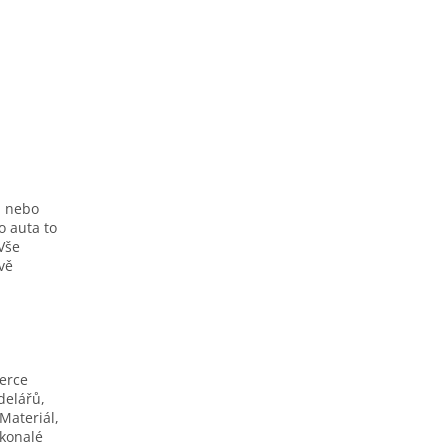
h nebo
o auta to
Vše
ivě
berce
delářů,
Materiál,
okonalé