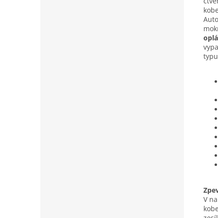
čtv
kobe
Auto
mokr
oplá
vypa
typu
Zpe
V na
kobe
zesí