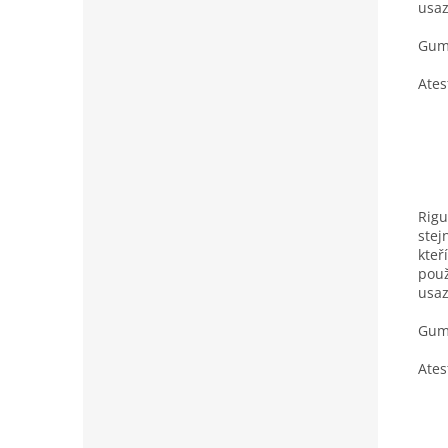
usaz
Gumo
Ates
Rigu
stej
kteř
použ
usaz
Gumo
Ates