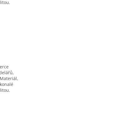
itou.
berce
delářů,
Materiál,
okonalé
itou.