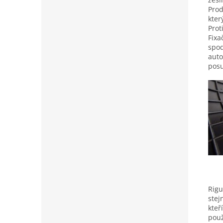
Prod
kter
Prot
Fixa
spod
auto
posu
Rigu
stej
kteř
použ