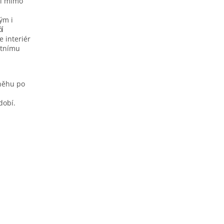
tí mimo
ým i
í
e interiér
étnímu
sněhu po
dobí.