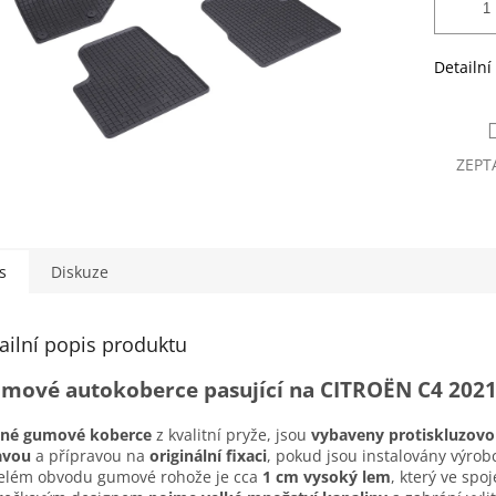
Detailní
ZEPT
s
Diskuze
ailní popis produktu
mové autokoberce pasující na CITROËN C4 2021
sné gumové koberce
z kvalitní pryže, jsou
vybaveny protiskluzov
avou
a přípravou na
originální fixaci
, pokud jsou instalovány výro
elém obvodu gumové rohože je cca
1 cm vysoký lem
, který ve spoj