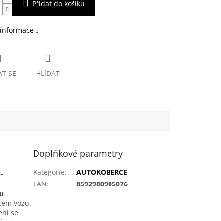
Přidat do košíku
 informace
AT SE
HLÍDAT
Doplňkové parametry
-
Kategorie
:
AUTOKOBERCE
EAN
:
8592980905076
ou
bcem vozu.
ení se