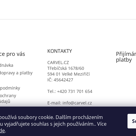
KONTAKTY
ce pro vás
Přijímá
platby
CARVEL.CZ
dnávka
Třebíčská 1678/60
dopravy a platby
594 01 Velké Meziříčí
IČ: 45642427
 podmínky
Tel.: +420 731 701 654
ochrany
údajů
E-mail: info@carvel.cz
ý formulář
oží
používá soubory cookie. Dalším procházením
S
 vyjadřujete souhlas s jejich používáním.. Více
de
.