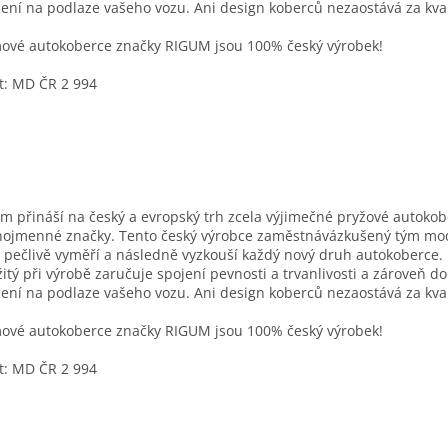
ení na podlaze vašeho vozu. Ani design koberců nezaostává za kval
vé autokoberce značky RIGUM jsou 100% český výrobek!
t: MD ČR 2 994
m přináší na český a evropský trh zcela výjimečné pryžové autoko
nojmenné značky. Tento český výrobce zaměstnávázkušený tým mo
í pečlivě vyměří a následně vyzkouší každý nový druh autokoberce. 
itý při výrobě zaručuje spojení pevnosti a trvanlivosti a zároveň d
ení na podlaze vašeho vozu. Ani design koberců nezaostává za kval
vé autokoberce značky RIGUM jsou 100% český výrobek!
t: MD ČR 2 994