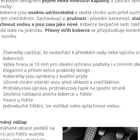
erečkovým designem
pojme velké množství kapaliny
a zabrání vyli
rečky.
koberce jsou
snadno udržovatelné
a skvěle chrání auto před such
ým znečištěním. Zachovávají si
pružnost
i původní barevnost,
stač
chnout vodou a jsou zase jako nové
. Koberce bezpečně sedí, takž
dá stále na jedničku.
Přesný střih koberce
se přizpůsobuje konkr
 vozidla.
Čtverečky zajišťují, že nedochází k přetékání vody nebo tajícího 
kobercích.
Výška hrany je 10 mm pro ideální ochranu podlahy i v zimním ob
Elegantní a přitom velice praktický design.
Koberečky jsou vyrobeny z kvalitní pryže.
Účinně chrání interiér vozu před vlhkostí a znečištěním.
Protiskluzová úprava, protiskluzový řapík na spodní straně
Zesílená nášlapná plocha koberce u řidiče
Fixace u řidiče
Jednoduché čištění, lze ostříkat nebo opláchnout vodou.
vněný nášlap
máhané oblasti pedálů na
rci pro řidiče oceníte
lenou vrstvu materiálu.