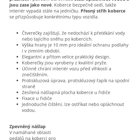
jsou zase jako nové
. Koberce bezpečně sedí, takže
interiér vypadá stále na jedničku.
Přesný střih koberce
se přizpůsobuje konkrétnímu typu vozidla.
Čtverečky zajišťují, že nedochází k přetékání vody
nebo tajícího sněhu po kobercích.
Výška hrany je 10 mm pro ideální ochranu podlahy
i v zimním období.
Elegantní a přitom velice praktický design.
Koberečky jsou vyrobeny z kvalitní pryže.
Účinně chrání interiér vozu před vlhkostí a
znečištěním.
Protiskluzová úprava, protiskluzový řapík na spodní
straně
Zesílená nášlapná plocha koberce u řidiče
Fixace u řidiče
Jednoduché čištění, lze ostříkat nebo opláchnout
vodou.
Zpevněný nášlap
V namáhané oblasti
pedálů na koberci pro