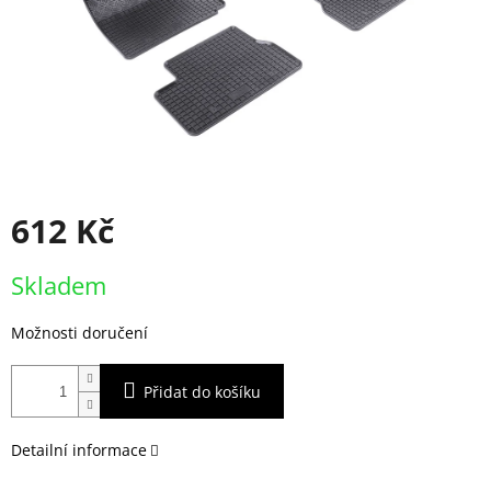
612 Kč
Měrná
Skladem
cena:
Možnosti doručení
Přidat do košíku
Detailní informace