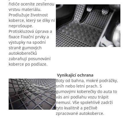
řidiče oceníte zesílenou
vrstvu materiálu.
Prodlužuje životnost
koberce, který se díky ní
neprošoupe.
Protiskluzová úprava a
fixace Fixační prvky a
výstupky na spodní
straně gumových
autokoberečků
zabraňují posunování
koberce po podlaze.
Vynikající ochrana
Boty od bahna, mokré podrážky,
sníh nebo letní prach. S
gumovými koberečky do auta to
vás ani podlahu vozu trápit
nemusí. Vše spolehlivě zadrží
tyto kvalitně a pečlivě
zpracované autokoberce.