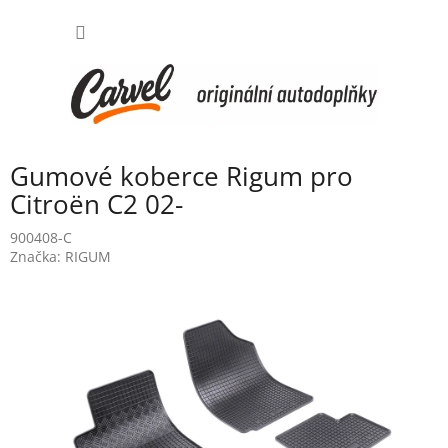
Přejít
NÁKUP
na
obsah
KOŠÍK
Gumové koberce Rigum pro
Citroën C2 02-
900408-C
Značka:
RIGUM