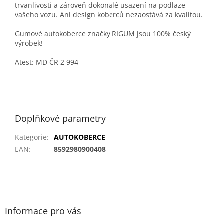
trvanlivosti a zároveň dokonalé usazení na podlaze
vašeho vozu. Ani design koberců nezaostává za kvalitou.
Gumové autokoberce značky RIGUM jsou 100% český
výrobek!
Atest: MD ČR 2 994
Doplňkové parametry
Kategorie
:
AUTOKOBERCE
EAN
:
8592980900408
Z
á
p
a
Informace pro vás
t