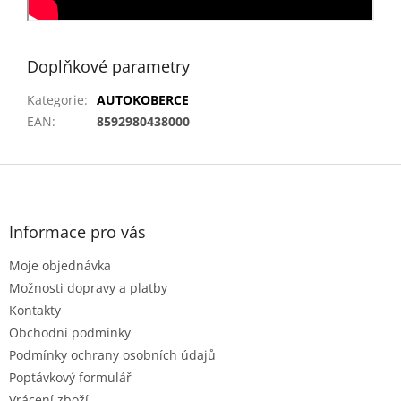
Doplňkové parametry
Kategorie
:
AUTOKOBERCE
EAN
:
8592980438000
Z
á
p
a
Informace pro vás
t
Moje objednávka
í
Možnosti dopravy a platby
Kontakty
Obchodní podmínky
Podmínky ochrany osobních údajů
Poptávkový formulář
Vrácení zboží