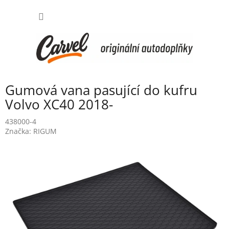
Přejít
NÁKUP
na
obsah
KOŠÍK
Gumová vana pasující do kufru
Volvo XC40 2018-
438000-4
Značka:
RIGUM