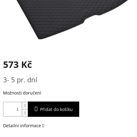
573 Kč
Měrná
3- 5 pr. dní
cena:
Možnosti doručení
Přidat do košíku
Detailní informace