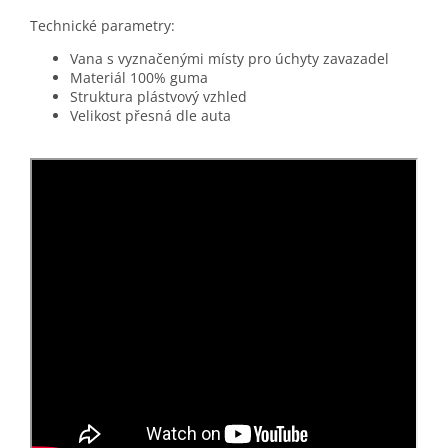
Technické parametry:
Vana s vyznačenými místy pro úchyty zavazadel
Materiál 100% guma
Struktura plástvový vzhled
Velikost přesná dle auta