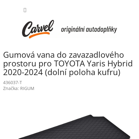
Přejít
NÁKUP
na
obsah
KOŠÍK
Gumová vana do zavazadlového
prostoru pro TOYOTA Yaris Hybrid
2020-2024 (dolní poloha kufru)
436037-T
Značka:
RIGUM