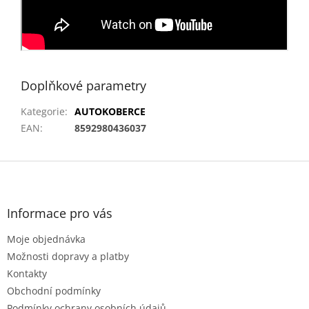
Doplňkové parametry
Kategorie
:
AUTOKOBERCE
EAN
:
8592980436037
Z
á
p
a
Informace pro vás
t
Moje objednávka
í
Možnosti dopravy a platby
Kontakty
Obchodní podmínky
Podmínky ochrany osobních údajů