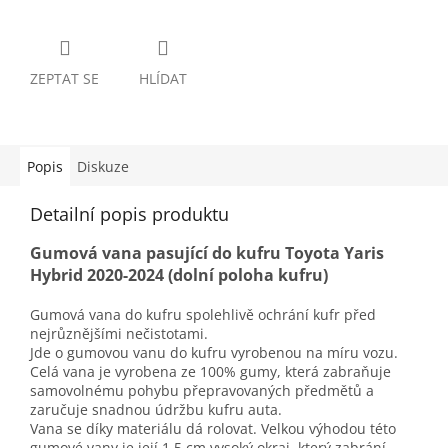
ZEPTAT SE
HLÍDAT
Popis
Diskuze
Detailní popis produktu
Gumová vana pasující do kufru Toyota Yaris
Hybrid 2020-2024 (dolní poloha kufru)
Gumová vana do kufru spolehlivě ochrání kufr před
nejrůznějšími nečistotami.
Jde o gumovou vanu do kufru vyrobenou na míru vozu.
Celá vana je vyrobena ze 100% gumy, která zabraňuje
samovolnému pohybu přepravovaných předmětů a
zaručuje snadnou údržbu kufru auta.
Vana se díky materiálu dá rolovat. Velkou výhodou této
gumové vany je její 1,5 cm vysoký okraj, který zabrání