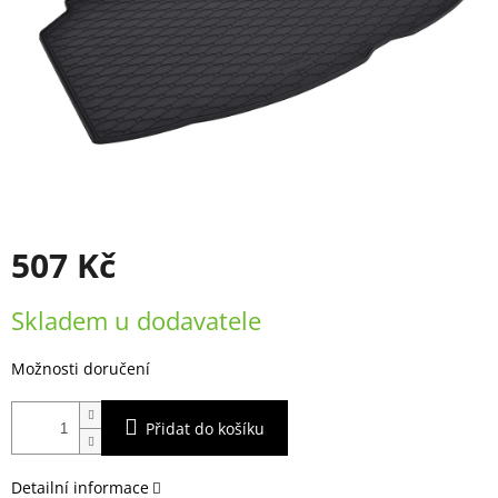
507 Kč
Měrná
Skladem u dodavatele
cena:
Možnosti doručení
Přidat do košíku
Detailní informace