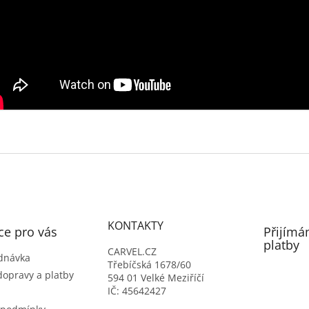
KONTAKTY
ce pro vás
Přijímá
platby
CARVEL.CZ
dnávka
Třebíčská 1678/60
dopravy a platby
594 01 Velké Meziříčí
IČ: 45642427