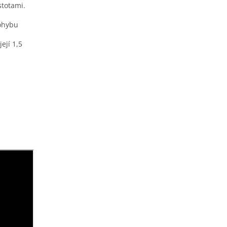
stotami.
ohybu
ejí 1,5