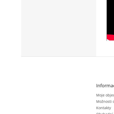
Z
á
p
a
t
Informa
í
Moje obje
Možnosti 
Kontakty