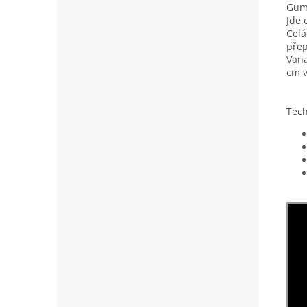
Gumo
Jde 
Celá
přep
Vana
cm v
Tech