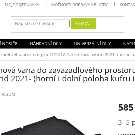
MOJE OBJEDNÁVKA
MOŽNOSTI DOPRAVY A PLATBY
KONTAK
HLEDAT
Í NOSIČE
NÁHRADNÍ DÍLY
UNIVERZÁLNÍ DÍLY
NÁPLN
adlového prostoru pro TOYOTA Yaris Cross hybrid 2021- (horní i d
ová vana do zavazadlového prostoru
id 2021- (horní i dolní poloha kufru
-T
:
RIGUM
585
Měrná
3- 5 p
cena: