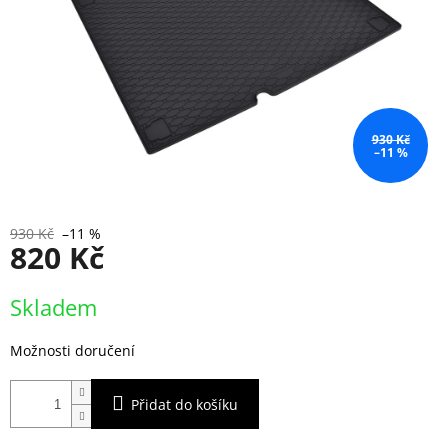
930 Kč
–11 %
930 Kč
–11 %
820 Kč
Měrná
Skladem
cena:
Možnosti doručení
Přidat do košíku