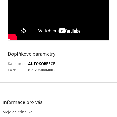
Doplňkové parametry
Kategorie
:
AUTOKOBERCE
EAN
:
8592980404005
Z
á
p
a
Informace pro vás
t
Moje objednávka
í