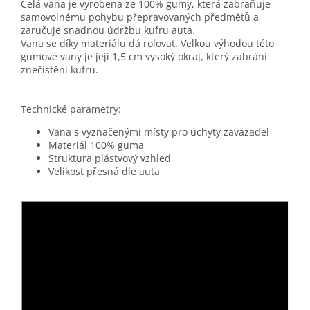
Celá vana je vyrobena ze 100% gumy, která zabraňuje
samovolnému pohybu přepravovaných předmětů a
zaručuje snadnou údržbu kufru auta.
Vana se díky materiálu dá rolovat. Velkou výhodou této
gumové vany je její 1,5 cm vysoký okraj, který zabrání
znečistění kufru.
Technické parametry:
Vana s vyznačenými místy pro úchyty zavazadel
Materiál 100% guma
Struktura plástvový vzhled
Velikost přesná dle auta