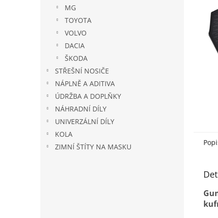
n
MG
e
TOYOTA
l
VOLVO
DACIA
ŠKODA
STŘEŠNÍ NOSIČE
NÁPLNĚ A ADITIVA
ÚDRŽBA A DOPLŇKY
NÁHRADNÍ DÍLY
UNIVERZÁLNÍ DÍLY
KOLA
Popi
ZIMNÍ ŠTÍTY NA MASKU
Det
Gum
kuf