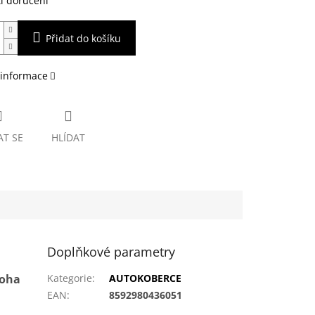
i doručení
Přidat do košíku
 informace
AT SE
HLÍDAT
Doplňkové parametry
loha
Kategorie
:
AUTOKOBERCE
EAN
:
8592980436051