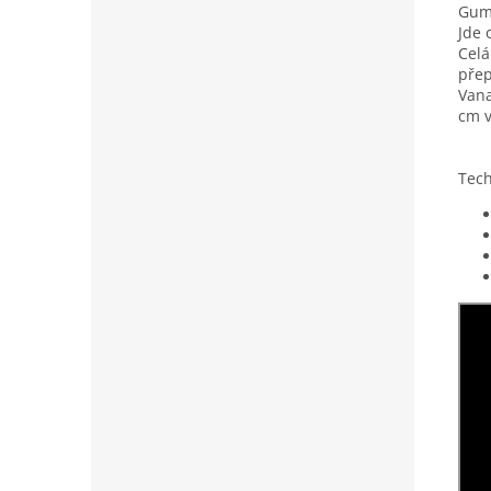
Gumo
Jde 
Celá
přep
Vana
cm v
Tech