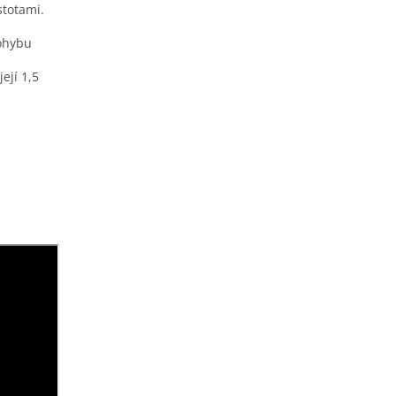
stotami.
ohybu
ejí 1,5