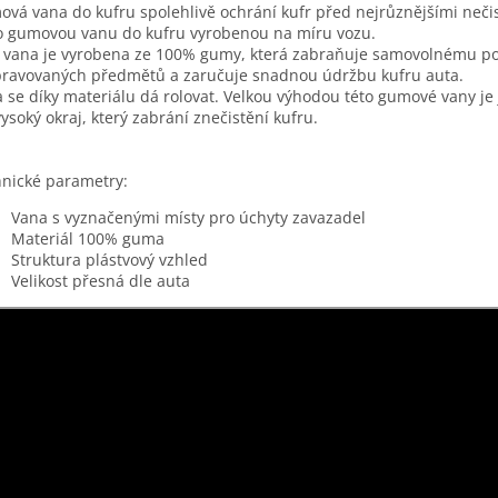
vá vana do kufru spolehlivě ochrání kufr před nejrůznějšími neči
o gumovou vanu do kufru vyrobenou na míru vozu.
 vana je vyrobena ze 100% gumy, která zabraňuje samovolnému p
ravovaných předmětů a zaručuje snadnou údržbu kufru auta.
 se díky materiálu dá rolovat. Velkou výhodou této gumové vany je j
ysoký okraj, který zabrání znečistění kufru.
nické parametry:
Vana s vyznačenými místy pro úchyty zavazadel
Materiál 100% guma
Struktura plástvový vzhled
Velikost přesná dle auta