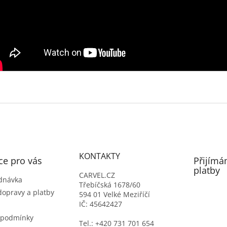
KONTAKTY
ce pro vás
Přijímá
platby
CARVEL.CZ
dnávka
Třebíčská 1678/60
dopravy a platby
594 01 Velké Meziříčí
IČ: 45642427
 podmínky
Tel.: +420 731 701 654