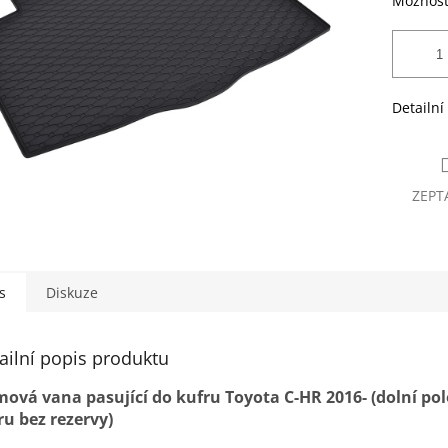
Možnost
Detailní
ZEPT
s
Diskuze
ailní popis produktu
ová vana pasující do kufru Toyota C-HR 2016- (dolní po
ru bez rezervy)