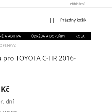
TY
OBCHODNÍ PODMÍNKY
PODMÍNKY OCHRANY OSOBNÍCH Ú
Přihlášení
NÁKUPNÍ
Prázdný košík
KOŠÍK
Ě A ADITIVA
ÚDRŽBA A DOPLŇKY
KOLA
z rezervy)
u pro TOYOTA C-HR 2016-
 Kč
r. dní