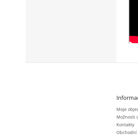
Z
á
p
a
t
Informa
í
Moje obje
Možnosti 
Kontakty
Obchodní