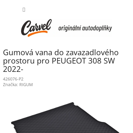
Přejít
NÁKUP
na
obsah
KOŠÍK
Gumová vana do zavazadlového
prostoru pro PEUGEOT 308 SW
2022-
426076-P2
Značka:
RIGUM