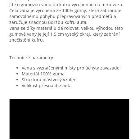
Jde o gumovou vanu do kufru vyrobenou na míru vozu.
Celá vana je vyrobena ze 100% gumy, která zabraňuje
samovolnému pohybu přepravovaných předmětů a
zaručuje snadnou údržbu kufru auta.
Vana se díky materiálu dá rolovat. Velkou výhodou této
gumové vany je její 1,5 cm vysoký okraj, který zabrání
znečistění kufru.
Technické parametry:
Vana s vyznačenými místy pro úchyty zavazadel
Materiál 100% guma
Struktura plástvový vzhled
Velikost přesná dle auta