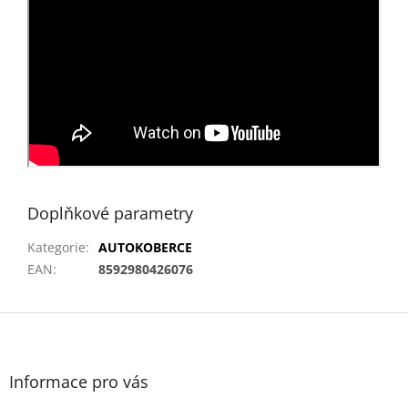
Doplňkové parametry
Kategorie
:
AUTOKOBERCE
EAN
:
8592980426076
Z
á
p
a
Informace pro vás
t