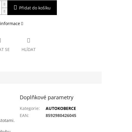
Přidat do košíku
 informace
AT SE
HLÍDAT
Doplňkové parametry
Kategorie
:
AUTOKOBERCE
EAN
:
8592980426045
stotami.
ohybu