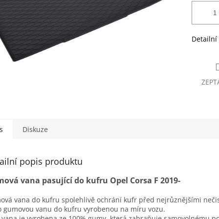
Detailní
ZEPT
s
Diskuze
ailní popis produktu
ová vana pasující do kufru Opel Corsa F 2019-
vá vana do kufru spolehlivě ochrání kufr před nejrůznějšími neči
o gumovou vanu do kufru vyrobenou na míru vozu.
 vana je vyrobena ze 100% gumy, která zabraňuje samovolnému p