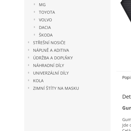
n
MG
e
TOYOTA
l
VOLVO
DACIA
ŠKODA
STŘEŠNÍ NOSIČE
NÁPLNĚ A ADITIVA
ÚDRŽBA A DOPLŇKY
NÁHRADNÍ DÍLY
UNIVERZÁLNÍ DÍLY
Popi
KOLA
ZIMNÍ ŠTÍTY NA MASKU
Det
Gum
Gumo
Jde 
Celá