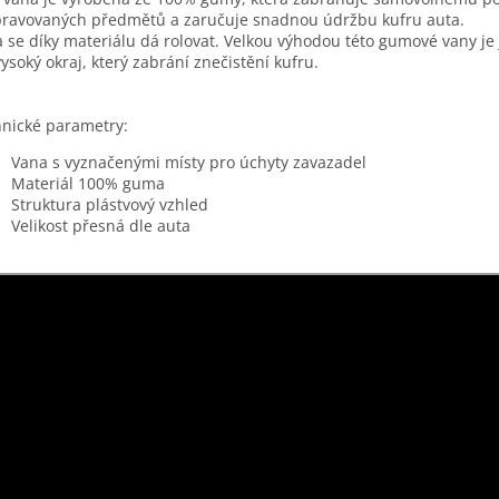
ravovaných předmětů a zaručuje snadnou údržbu kufru auta.
 se díky materiálu dá rolovat. Velkou výhodou této gumové vany je j
ysoký okraj, který zabrání znečistění kufru.
nické parametry:
Vana s vyznačenými místy pro úchyty zavazadel
Materiál 100% guma
Struktura plástvový vzhled
Velikost přesná dle auta