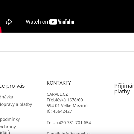
KONTAKTY
ce pro vás
Přijímá
platby
CARVEL.CZ
dnávka
Třebíčská 1678/60
dopravy a platby
594 01 Velké Meziříčí
IČ: 45642427
 podmínky
Tel.: +420 731 701 654
ochrany
údajů
E-mail: info@carvel.cz