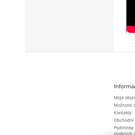
Z
á
p
a
t
Informa
í
Moje obje
Možnosti 
Kontakty
Obchodní
Podmínky 
osobních 