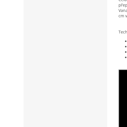
přep
Vana
cm v
Tech