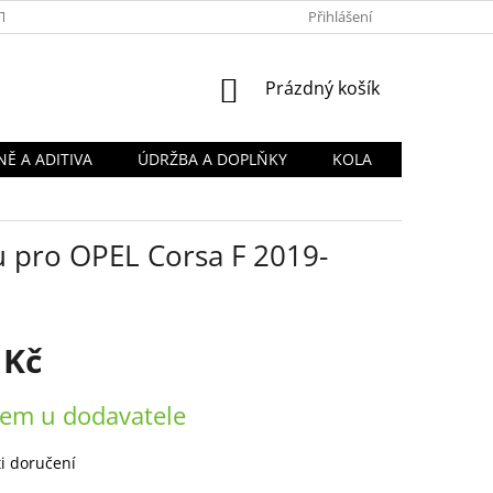
TY
OBCHODNÍ PODMÍNKY
PODMÍNKY OCHRANY OSOBNÍCH Ú
Přihlášení
NÁKUPNÍ
Prázdný košík
KOŠÍK
Ě A ADITIVA
ÚDRŽBA A DOPLŇKY
KOLA
 pro OPEL Corsa F 2019-
 Kč
em u dodavatele
i doručení