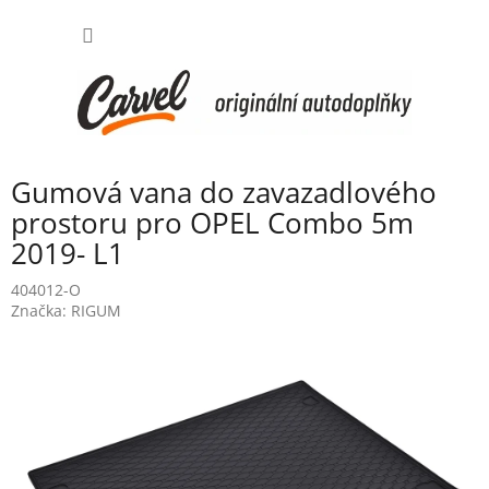
Přejít
NÁKUP
na
obsah
KOŠÍK
Gumová vana do zavazadlového
prostoru pro OPEL Combo 5m
2019- L1
404012-O
Značka:
RIGUM