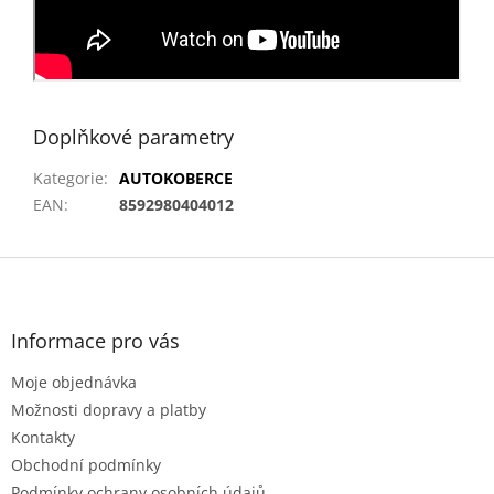
Doplňkové parametry
Kategorie
:
AUTOKOBERCE
EAN
:
8592980404012
Z
á
p
a
Informace pro vás
t
Moje objednávka
í
Možnosti dopravy a platby
Kontakty
Obchodní podmínky
Podmínky ochrany osobních údajů