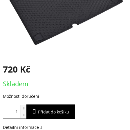
720 Kč
Měrná
Skladem
cena:
Možnosti doručení
Přidat do košíku
Detailní informace