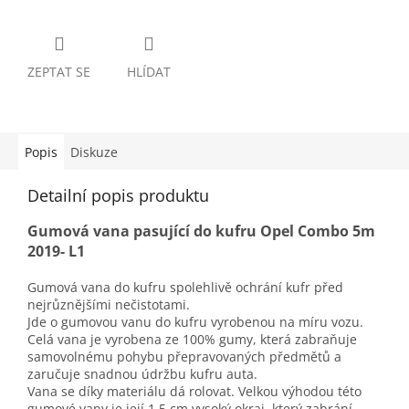
ZEPTAT SE
HLÍDAT
Popis
Diskuze
Detailní popis produktu
Gumová vana pasující do kufru Opel Combo 5m
2019- L1
Gumová vana do kufru spolehlivě ochrání kufr před
nejrůznějšími nečistotami.
Jde o gumovou vanu do kufru vyrobenou na míru vozu.
Celá vana je vyrobena ze 100% gumy, která zabraňuje
samovolnému pohybu přepravovaných předmětů a
zaručuje snadnou údržbu kufru auta.
Vana se díky materiálu dá rolovat. Velkou výhodou této
gumové vany je její 1,5 cm vysoký okraj, který zabrání