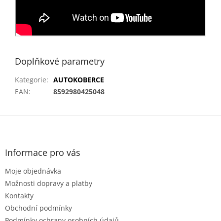
Doplňkové parametry
Kategorie
:
AUTOKOBERCE
EAN
:
8592980425048
Z
á
p
a
Informace pro vás
t
Moje objednávka
í
Možnosti dopravy a platby
Kontakty
Obchodní podmínky
Podmínky ochrany osobních údajů