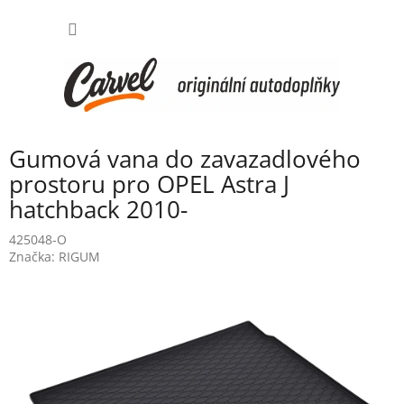
Přejít
NÁKUP
na
obsah
KOŠÍK
Gumová vana do zavazadlového
prostoru pro OPEL Astra J
hatchback 2010-
425048-O
Značka:
RIGUM