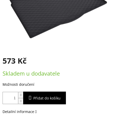
573 Kč
Měrná
Skladem u dodavatele
cena:
Možnosti doručení
Přidat do košíku
Detailní informace