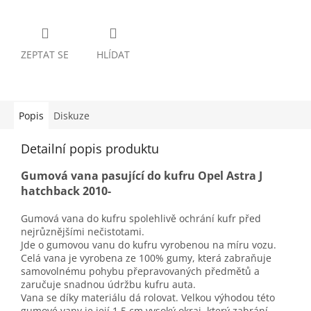
ZEPTAT SE
HLÍDAT
Popis
Diskuze
Detailní popis produktu
Gumová vana pasující do kufru Opel Astra J
hatchback 2010-
Gumová vana do kufru spolehlivě ochrání kufr před
nejrůznějšími nečistotami.
Jde o gumovou vanu do kufru vyrobenou na míru vozu.
Celá vana je vyrobena ze 100% gumy, která zabraňuje
samovolnému pohybu přepravovaných předmětů a
zaručuje snadnou údržbu kufru auta.
Vana se díky materiálu dá rolovat. Velkou výhodou této
gumové vany je její 1,5 cm vysoký okraj, který zabrání