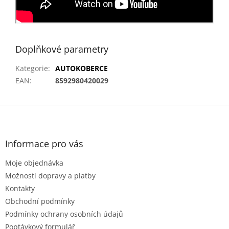
Doplňkové parametry
Kategorie
:
AUTOKOBERCE
EAN
:
8592980420029
Z
á
p
a
Informace pro vás
t
Moje objednávka
í
Možnosti dopravy a platby
Kontakty
Obchodní podmínky
Podmínky ochrany osobních údajů
Poptávkový formulář