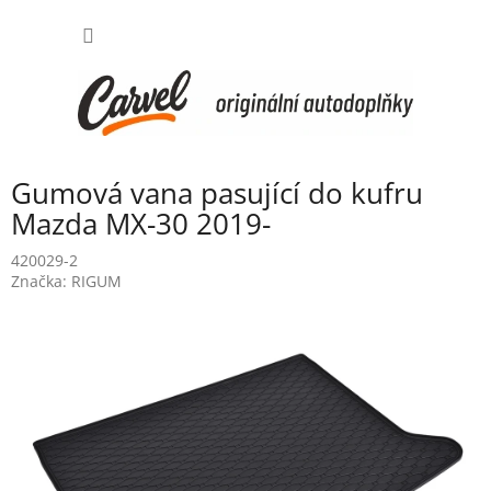
Přejít
NÁKUP
na
obsah
KOŠÍK
Gumová vana pasující do kufru
Mazda MX-30 2019-
420029-2
Značka:
RIGUM