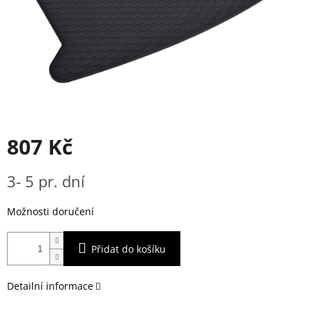
807 Kč
Měrná
3- 5 pr. dní
cena:
Možnosti doručení
Přidat do košíku
Detailní informace