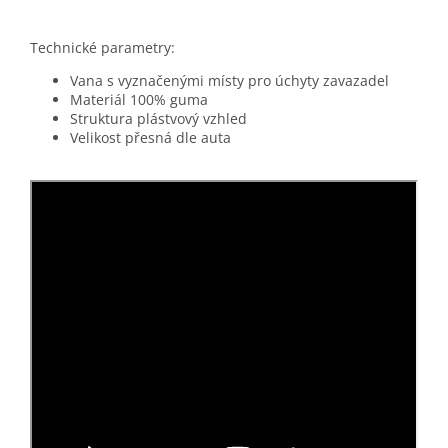
Technické parametry:
Vana s vyznačenými místy pro úchyty zavazadel
Materiál 100% guma
Struktura plástvový vzhled
Velikost přesná dle auta