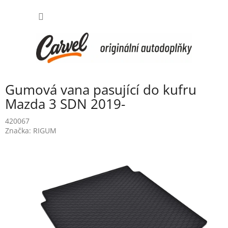
Přejít
NÁKUP
na
obsah
KOŠÍK
Gumová vana pasující do kufru
Mazda 3 SDN 2019-
420067
Značka:
RIGUM