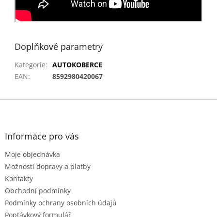
Doplňkové parametry
Kategorie
:
AUTOKOBERCE
EAN
:
8592980420067
Z
á
p
a
Informace pro vás
t
Moje objednávka
í
Možnosti dopravy a platby
Kontakty
Obchodní podmínky
Podmínky ochrany osobních údajů
Poptávkový formulář