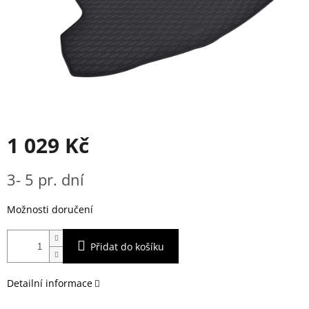
1 029 Kč
Měrná
3- 5 pr. dní
cena:
Možnosti doručení
Přidat do košíku
Detailní informace