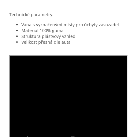
Technické parametry:
Vana s vyznačenými místy pro úchyty zavazadel
Materiál 100% guma
Struktura plástvový vzhled
Velikost přesná dle auta