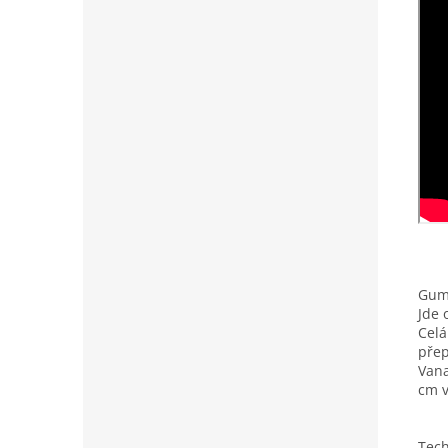
Gumo
Jde 
Celá
přep
Vana
cm v
Tech