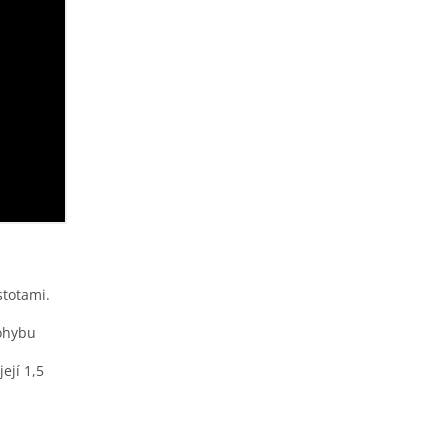
stotami.
ohybu
ejí 1,5