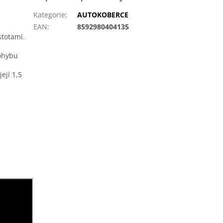
Kategorie
:
AUTOKOBERCE
EAN
:
8592980404135
stotami.
ohybu
ejí 1,5