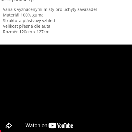
Vana s vyznačenými místy pro úchyty zavazadel
Materiál 100% guma
Struktura plástvový vzhled
Velikost přesná dle auta
Rozměr 120cm x 127cm