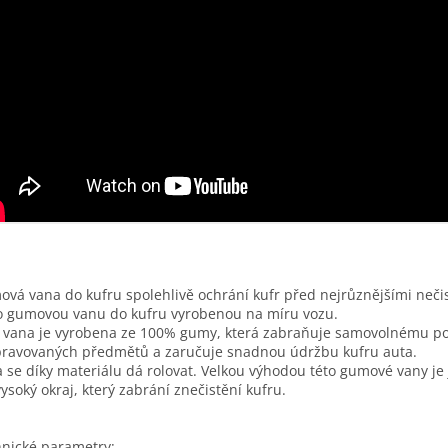
vá vana do kufru spolehlivě ochrání kufr před nejrůznějšími neči
o gumovou vanu do kufru vyrobenou na míru vozu.
 vana je vyrobena ze 100% gumy, která zabraňuje samovolnému p
ravovaných předmětů a zaručuje snadnou údržbu kufru auta.
 se díky materiálu dá rolovat. Velkou výhodou této gumové vany je j
ysoký okraj, který zabrání znečistění kufru.
nické parametry: