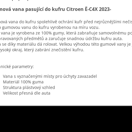
ová vana pasující do kufru Citroen Ë-C4X 2023-
vá vana do kufru spolehlivě ochrání kufr před nejrůznějšími neči
o gumovou vanu do kufru vyrobenou na míru vozu.
 vana je vyrobena ze 100% gumy, která zabraňuje samovolnému p
ravovaných předmětů a zaručuje snadnou údržbu kufru auta.
 se díky materiálu dá rolovat. Velkou výhodou této gumové vany je j
ysoký okraj, který zabrání znečistění kufru.
nické parametry:
Vana s vyznačenými místy pro úchyty zavazadel
Materiál 100% guma
Struktura plástvový vzhled
Velikost přesná dle auta