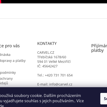
KONTAKTY
ce pro vás
Přijímá
platby
CARVEL.CZ
dnávka
Třebíčská 1678/60
dopravy a platby
594 01 Velké Meziříčí
IČ: 45642427
 podmínky
Tel.: +420 731 701 654
ochrany
údajů
E-mail: info@carvel.cz
ý formulář
oží
používá soubory cookie. Dalším procházením
S
 vyjadřujete souhlas s jejich používáním.. Více
de
.