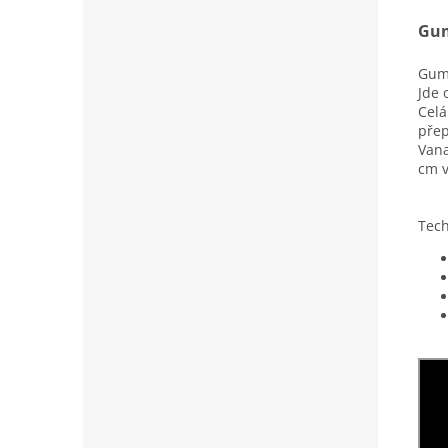
Gum
Gumo
Jde 
Celá
přep
Vana
cm v
Tech