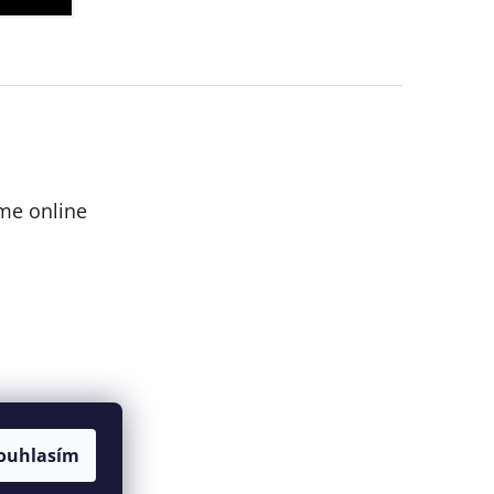
me online
ouhlasím