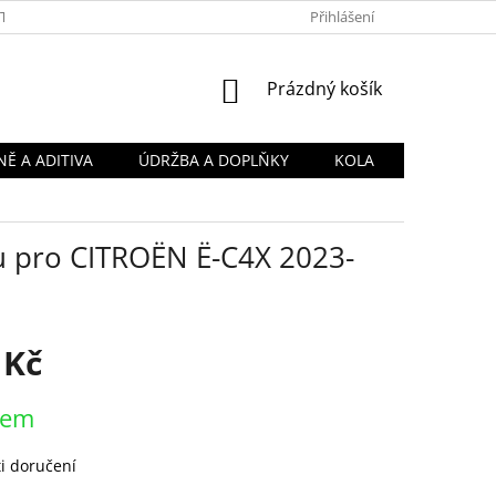
TY
OBCHODNÍ PODMÍNKY
PODMÍNKY OCHRANY OSOBNÍCH Ú
Přihlášení
NÁKUPNÍ
Prázdný košík
KOŠÍK
Ě A ADITIVA
ÚDRŽBA A DOPLŇKY
KOLA
 pro CITROËN Ë-C4X 2023-
 Kč
dem
i doručení