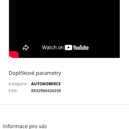
Doplňkové parametry
Kategorie
:
AUTOKOBERCE
EAN
:
8592980426038
Z
á
p
a
Informace pro vás