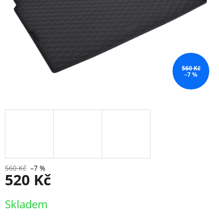
560 Kč
–7 %
560 Kč
–7 %
520 Kč
Měrná
Skladem
cena: