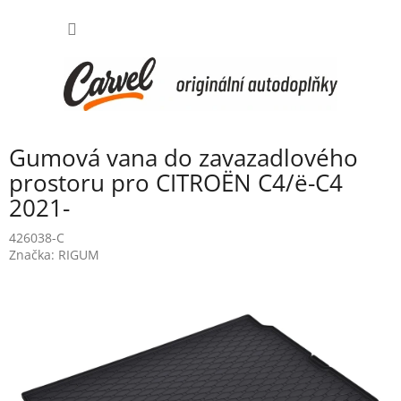
Přejít
NÁKUP
na
obsah
KOŠÍK
Gumová vana do zavazadlového
prostoru pro CITROËN C4/ë-C4
2021-
426038-C
Značka:
RIGUM