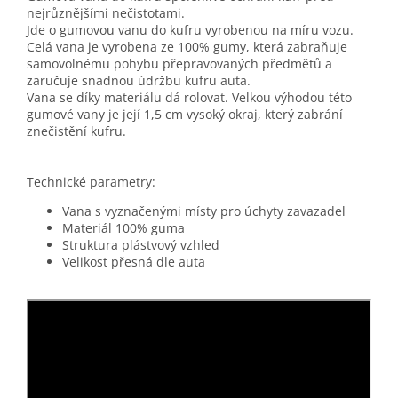
nejrůznějšími nečistotami.
Jde o gumovou vanu do kufru vyrobenou na míru vozu.
Celá vana je vyrobena ze 100% gumy, která zabraňuje
samovolnému pohybu přepravovaných předmětů a
zaručuje snadnou údržbu kufru auta.
Vana se díky materiálu dá rolovat. Velkou výhodou této
gumové vany je její 1,5 cm vysoký okraj, který zabrání
znečistění kufru.
Technické parametry:
Vana s vyznačenými místy pro úchyty zavazadel
Materiál 100% guma
Struktura plástvový vzhled
Velikost přesná dle auta