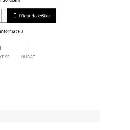
i doručení
Přidat do košíku
 informace
AT SE
HLÍDAT