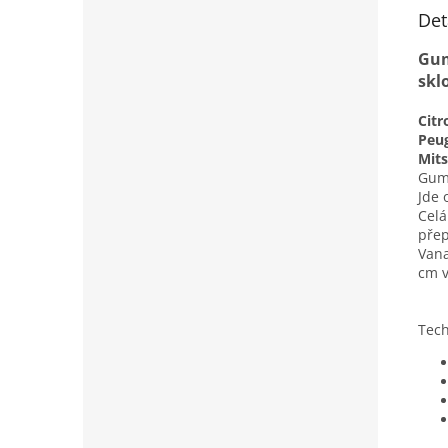
Det
Gum
skl
Citr
Peu
Mits
Gumo
Jde 
Celá
přep
Vana
cm v
Tech