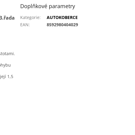
Doplňkové parametry
3.řada
Kategorie
:
AUTOKOBERCE
EAN
:
8592980404029
stotami.
ohybu
ejí 1,5