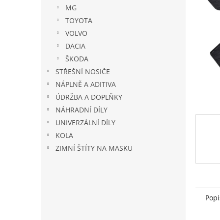
n
MG
e
TOYOTA
l
VOLVO
DACIA
ŠKODA
STŘEŠNÍ NOSIČE
NÁPLNĚ A ADITIVA
ÚDRŽBA A DOPLŇKY
NÁHRADNÍ DÍLY
UNIVERZÁLNÍ DÍLY
KOLA
ZIMNÍ ŠTÍTY NA MASKU
Popi