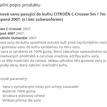
ailní popis produktu
ová vana pasující do kufru CITROËN C-Crosser 5m / 7m 
opená 2007- (s i bez subwooferem)
oën C-Crosser
2007-
geot 4007
2007-
ubishi Outlander
2007-
vá vana do kufru spolehlivě ochrání kufr před nejrůznějšími neči
o gumovou vanu do kufru vyrobenou na míru vozu.
 vana je vyrobena ze 100% gumy, která zabraňuje samovolnému p
ravovaných předmětů a zaručuje snadnou údržbu kufru auta.
 se díky materiálu dá rolovat. Velkou výhodou této gumové vany je j
ysoký okraj, který zabrání znečistění kufru.
nické parametry:
Vana s vyznačenými místy pro úchyty zavazadel
Materiál 100% guma
Struktura plástvový vzhled
Velikost přesná dle auta