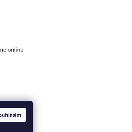
me online
ouhlasím