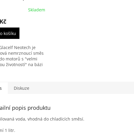
 červená
Skladem
 Kč
o košíku
Glacelf Neotech je
ová nemrznoucí směs
do motorů s "velmi
ou životností" na bázi
tylenglykolu a
ologie organických
 OAT.
s
Diskuze
ailní popis produktu
ilovaná voda, vhodná do chladících směsí.
ní 1 litr.