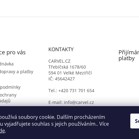
KONTAKTY
ce pro vás
Přijímá
platby
CARVEL.CZ
dnávka
Třebíčská 1678/60
dopravy a platby
594 01 Velké Meziříčí
IČ: 45642427
 podmínky
Tel.: +420 731 701 654
ochrany
údajů
E-mail: info@carvel.cz
ý formulář
oží
používá soubory cookie. Dalším procházením
S
 vyjadřujete souhlas s jejich používáním.. Více
de
.