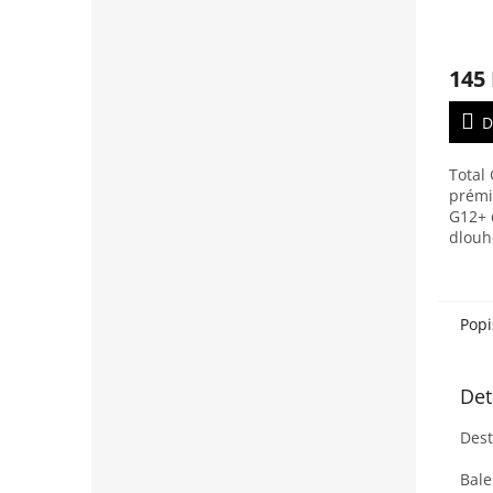
G12+
145
D
Total 
prémi
G12+ 
dlouh
monoe
techn
aditiv
Popi
Det
Dest
Bale