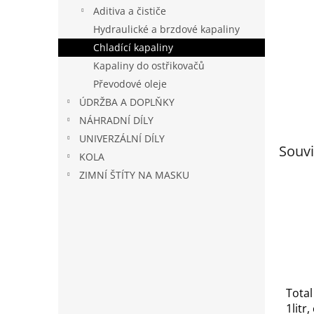
n
Aditiva a čističe
e
Hydraulické a brzdové kapaliny
l
Chladící kapaliny
Kapaliny do ostřikovačů
Převodové oleje
ÚDRŽBA A DOPLŇKY
NÁHRADNÍ DÍLY
UNIVERZÁLNÍ DÍLY
Souvi
KOLA
ZIMNÍ ŠTÍTY NA MASKU
Total
1litr