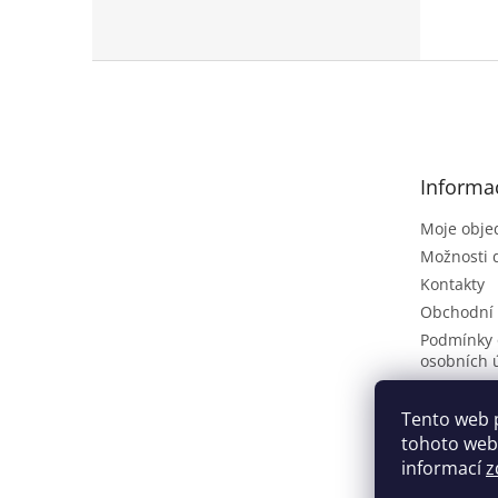
Z
á
p
a
t
Informa
í
Moje obje
Možnosti 
Kontakty
Obchodní
Podmínky 
osobních 
Poptávkov
Vrácení zb
Tento web 
tohoto webu
ČLÁNKY
informací
z