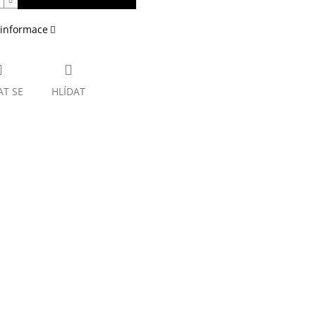
 informace
AT SE
HLÍDAT