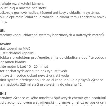
raňuje rez a kotelní kámen.
ouští olej a mastné nečistoty.
škozuje gumové hadice, těsnění ani kovy v chladicím systému.
vuje optimální chlazení a zabraňuje okamžitému znečištění nové c
liny.
ití:
všechny vodou chlazené systémy benzínových a naftových motorů.
kování:
adač topení na MAX
pustit chladící kapalinu
dobku s produktem protřepejte, vlijte do chladiče a doplňte vodou
depsanou hladinu
chte motor běžet 10 - 20 minut
tor nechat vychladnout a pak vypustit vodu
olít systém vodou dokud nevytéká čistá voda
plnit systém předepsanou chladící kapalinou, dle pokynů výrobce
sah nádobky 325 ml stačí pro systémy do obsahu 12 l
N'S
oznámý výrobce velkého množství špičkových chemických produktů
ití v automobilovém a strojírenském průmyslu, jehož evropská cent