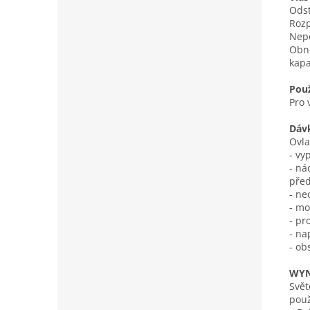
Odst
Rozp
Nepo
Obno
kapa
Použ
Pro 
Dáv
Ovl
- vy
- ná
pře
- ne
- mo
- pr
- na
- ob
WYN
Svět
použ