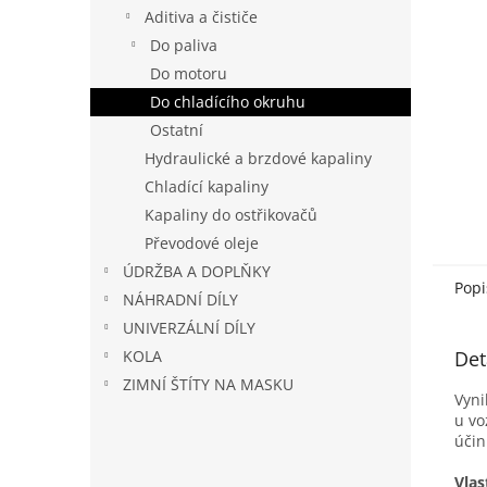
n
Aditiva a čističe
e
Do paliva
l
Do motoru
Do chladícího okruhu
Ostatní
Hydraulické a brzdové kapaliny
Chladící kapaliny
Kapaliny do ostřikovačů
Převodové oleje
ÚDRŽBA A DOPLŇKY
Popi
NÁHRADNÍ DÍLY
UNIVERZÁLNÍ DÍLY
Det
KOLA
ZIMNÍ ŠTÍTY NA MASKU
Vyni
u vo
účin
Vlas