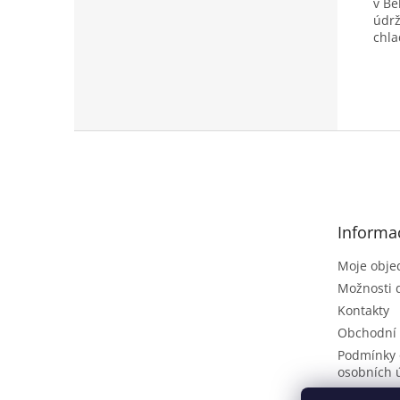
v Be
údrž
chla
wyns,
Z
á
p
a
t
Informa
í
Moje obje
Možnosti 
Kontakty
Obchodní
Podmínky 
osobních 
Poptávkov