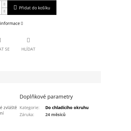
Přidat do košíku
 informace
AT SE
HLÍDAT
Doplňkové parametry
é zvláště
Kategorie
:
Do chladícího okruhu
ní
Záruka
:
24 měsíců