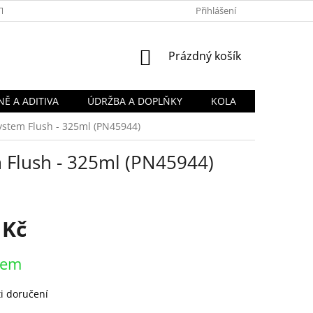
TY
OBCHODNÍ PODMÍNKY
PODMÍNKY OCHRANY OSOBNÍCH Ú
Přihlášení
NÁKUPNÍ
Prázdný košík
KOŠÍK
Ě A ADITIVA
ÚDRŽBA A DOPLŇKY
KOLA
System Flush - 325ml (PN45944)
m Flush - 325ml (PN45944)
 Kč
dem
i doručení