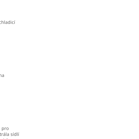
hladicí
 na
 pro
rála sídlí