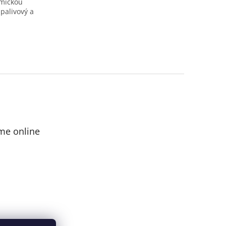
emickou
palivový a
me online