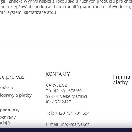
lgii. Značka Wynn's nabízí širokou škálu různých produktů pro ch
bu a zlepšování chodu částí automobilů (např. motor, převodovka, 
dicí systém, klimatizace atd.)
 wynns, wins, winns
KONTAKTY
ce pro vás
Přijímá
platby
CARVEL.CZ
dnávka
Třebíčská 1678/60
dopravy a platby
594 01 Velké Meziříčí
IČ: 45642427
 podmínky
Tel.: +420 731 701 654
ochrany
údajů
E-mail: info@carvel.cz
ý formulář