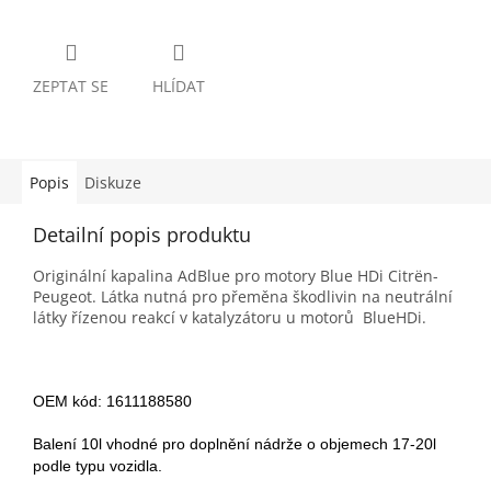
ZEPTAT SE
HLÍDAT
Popis
Diskuze
Detailní popis produktu
Originální kapalina AdBlue pro motory Blue HDi Citrën-
Peugeot. Látka nutná pro přeměna škodlivin na neutrální
látky řízenou reakcí v katalyzátoru u motorů BlueHDi.
OEM kód: 1611188580
Balení 10l vhodné pro doplnění nádrže o objemech 17-20l
podle typu vozidla.