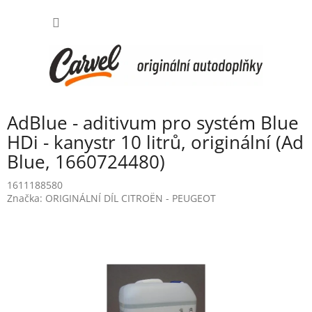
Přejít
NÁKUP
na
obsah
KOŠÍK
AdBlue - aditivum pro systém Blue
HDi - kanystr 10 litrů, originální (Ad
Blue, 1660724480)
1611188580
Značka:
ORIGINÁLNÍ DÍL CITROËN - PEUGEOT