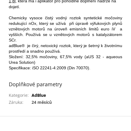
1,8l,
která má i aplikátor pro pohodlné doplnění nádrže na
dojetí.
Chemicky vysoce čistý vodný roztok syntetické močoviny
redukující nOx, který se užívá při úpravě výfukových plynů
vznětových motorů na úroveň emisních limitů euro iV a
vyšších. Používá se u vznětových motorů s katalyzátorem
SCr.
adBlue® je čirý, netoxický roztok, který je šetrný k životnímu
prostředí a snadno používá.
Složení: 32,5% močoviny, 67,5% vody (aUS 32 - aqueous
Urea Solution)
Specifikace: iSO 22241-4:2009 (Din 70070).
Doplňkové parametry
Kategorie
:
AdBlue
Záruka
:
24 měsíců
Z
á