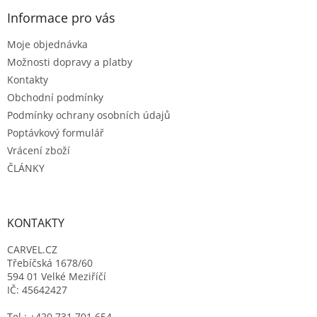
p
a
Informace pro vás
t
Moje objednávka
í
Možnosti dopravy a platby
Kontakty
Obchodní podmínky
Podmínky ochrany osobních údajů
Poptávkový formulář
Vrácení zboží
ČLÁNKY
KONTAKTY
CARVEL.CZ
Třebíčská 1678/60
594 01 Velké Meziříčí
IČ: 45642427
Tel.: +420 731 701 654