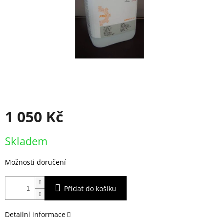
1 050 Kč
Měrná
Skladem
cena:
Možnosti doručení
Přidat do košíku
Detailní informace