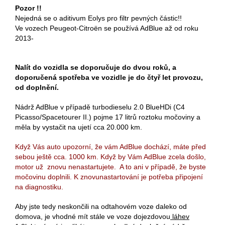
Pozor !!
Nejedná se o aditivum Eolys pro filtr pevných částic!!
Ve vozech Peugeot-Citroën se používá AdBlue až od roku
2013-
Nalít do vozidla se doporučuje do dvou roků, a
doporučená spotřeba ve vozidle je do čtyř let provozu,
od doplnění.
Nádrž AdBlue v případě turbodieselu 2.0 BlueHDi (C4
Picasso/Spacetourer II.) pojme 17 litrů roztoku močoviny a
měla by vystačit na ujetí cca 20.000 km.
Když Vás auto upozorní, že vám AdBlue dochází, máte před
sebou ještě cca. 1000 km. Když by Vám AdBlue zcela došlo,
motor už znovu nenastartujete. A to ani v případě, že byste
močovinu doplnili. K znovunastartování je potřeba připojení
na diagnostiku.
Aby jste tedy neskončili na odtahovém voze daleko od
domova, je vhodné mít stále ve voze dojezdovou
láhev