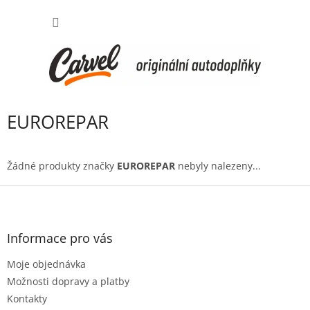
Přejít
NÁKUP
na
obsah
KOŠÍK
EUROREPAR
Žádné produkty značky
EUROREPAR
nebyly nalezeny...
Z
á
p
a
Informace pro vás
t
Moje objednávka
í
Možnosti dopravy a platby
Kontakty