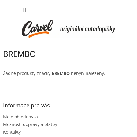
Přejít
NÁKUP
na
obsah
KOŠÍK
BREMBO
Žádné produkty značky
BREMBO
nebyly nalezeny...
Z
á
p
a
Informace pro vás
t
Moje objednávka
í
Možnosti dopravy a platby
Kontakty