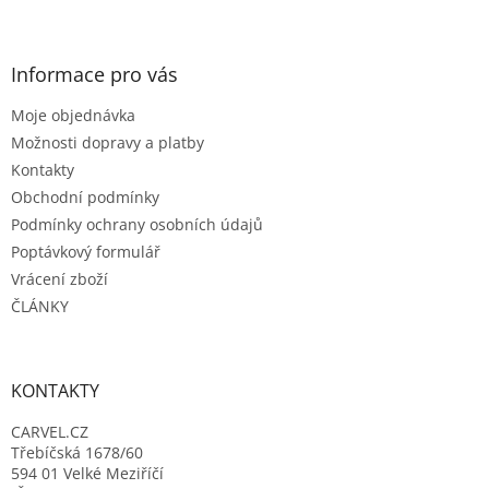
Z
á
á
d
p
a
a
Informace pro vás
c
t
í
Moje objednávka
í
p
r
Možnosti dopravy a platby
v
Kontakty
k
Obchodní podmínky
y
Podmínky ochrany osobních údajů
v
ý
Poptávkový formulář
p
Vrácení zboží
i
ČLÁNKY
s
u
KONTAKTY
CARVEL.CZ
Třebíčská 1678/60
594 01 Velké Meziříčí