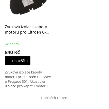
r
s
o
p
d
r
u
o
k
d
t
Zvuková izolace kapoty
u
ů
motoru pro Citroën C-
k
Elysee a Peugeot 301
t
(9805488280) S2
Skladem
ů
840 Kč
Do košíku
Zvuková izolace kapoty
motoru pro Citroën C-Elysee
a Peugeot 301. Akustická
izolace pro kapotu motoru.
1
položek celkem
O
v
l