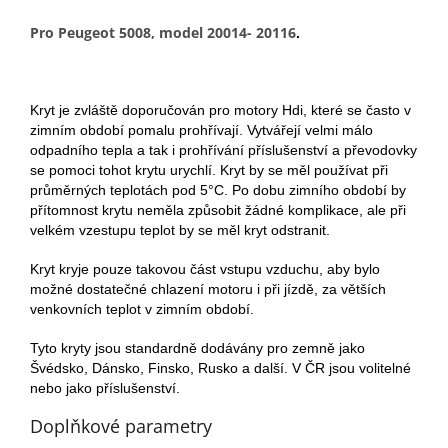
Pro Peugeot 5008, model 20014- 20116
.
Kryt je zvláště doporučován pro motory Hdi, které se často v
zimním období pomalu prohřívají. Vytvářejí velmi málo
odpadního tepla a tak i prohřívání příslušenství a převodovky
se pomoci tohot krytu urychlí. Kryt by se měl používat při
průměrných teplotách pod 5°C. Po dobu zimního období by
přítomnost krytu neměla způsobit žádné komplikace, ale při
velkém vzestupu teplot by se měl kryt odstranit.
Kryt kryje pouze takovou část vstupu vzduchu, aby bylo
možné dostatečné chlazení motoru i při jízdě, za větších
venkovních teplot v zimním období.
Tyto kryty jsou standardně dodávány pro zemně jako
Švédsko, Dánsko, Finsko, Rusko a další. V ČR jsou volitelné
nebo jako příslušenství.
Doplňkové parametry