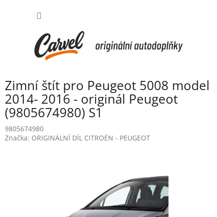
Přejít
NÁKUP
na
obsah
KOŠÍK
Zimní štít pro Peugeot 5008 model
2014- 2016 - originál Peugeot
(9805674980) S1
9805674980
Značka:
ORIGINÁLNÍ DÍL CITROËN - PEUGEOT