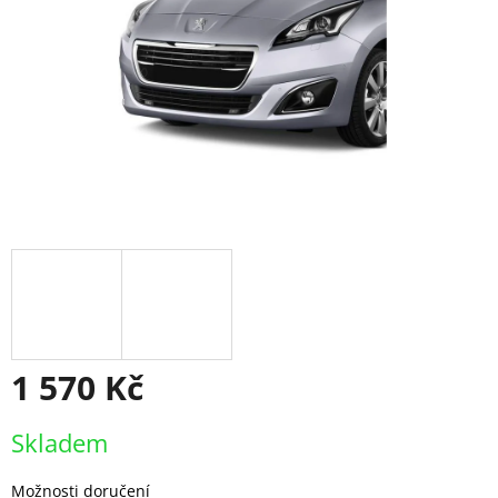
1 570 Kč
Měrná
Skladem
cena:
Možnosti doručení