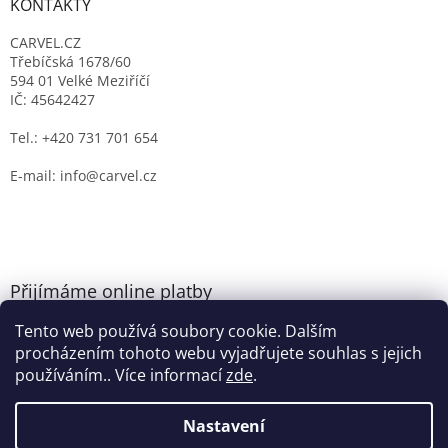
KONTAKTY
CARVEL.CZ
Třebíčská 1678/60
594 01 Velké Meziříčí
IČ: 45642427
Tel.: +420 731 701 654
E-mail: info@carvel.cz
Přijímáme online platby
Tento web používá soubory cookie. Dalším
procházením tohoto webu vyjadřujete souhlas s jejich
používáním.. Více informací
zde
.
Nastavení
Vytvořil Shoptet