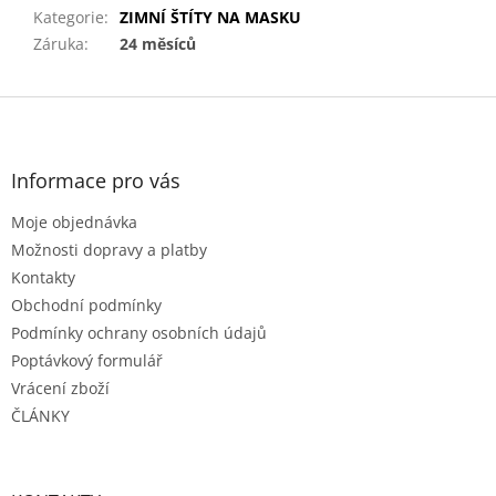
Kategorie
:
ZIMNÍ ŠTÍTY NA MASKU
Záruka
:
24 měsíců
Z
á
p
a
Informace pro vás
t
Moje objednávka
í
Možnosti dopravy a platby
Kontakty
Obchodní podmínky
Podmínky ochrany osobních údajů
Poptávkový formulář
Vrácení zboží
ČLÁNKY