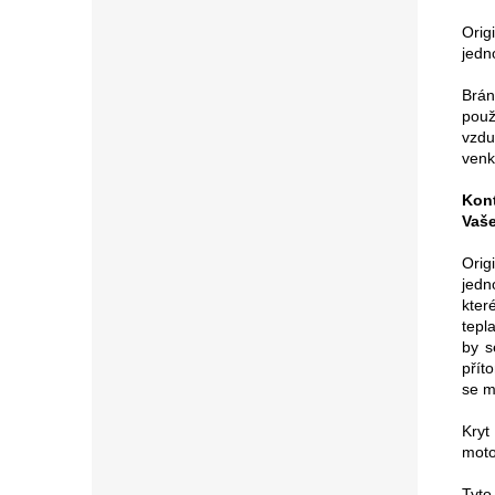
Orig
jedn
Brán
použ
vzdu
venk
Kont
Vaše
Orig
jedn
kter
tepl
by s
přít
se mě
Kryt
moto
Tyto