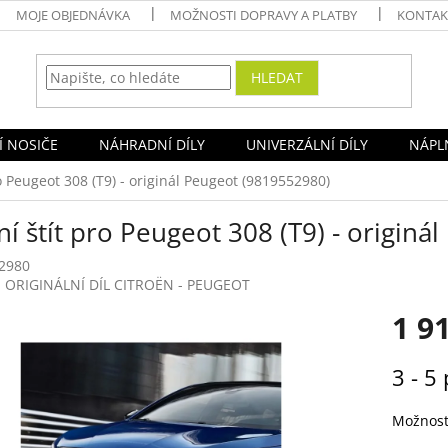
MOJE OBJEDNÁVKA
MOŽNOSTI DOPRAVY A PLATBY
KONTAK
HLEDAT
Í NOSIČE
NÁHRADNÍ DÍLY
UNIVERZÁLNÍ DÍLY
NÁPLN
o Peugeot 308 (T9) - originál Peugeot (9819552980)
í štít pro Peugeot 308 (T9) - origin
2980
:
ORIGINÁLNÍ DÍL CITROËN - PEUGEOT
1 9
Měrná
3 - 5 
cena:
Možnost