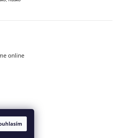
me online
ouhlasím