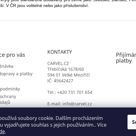
lší. V ČR jsou volitelné nebo jako příslušenství.
KONTAKTY
ce pro vás
Přijímá
platby
CARVEL.CZ
dnávka
Třebíčská 1678/60
dopravy a platby
594 01 Velké Meziříčí
IČ: 45642427
 podmínky
Tel.: +420 731 701 654
ochrany
údajů
E-mail: info@carvel.cz
ý formulář
oží
používá soubory cookie. Dalším procházením
S
 vyjadřujete souhlas s jejich používáním.. Více
de
.