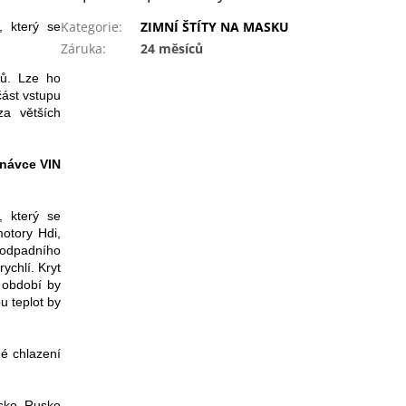
Kategorie
:
ZIMNÍ ŠTÍTY NA MASKU
, který se
Záruka
:
24 měsíců
rů. Lze ho
část vstupu
za větších
dnávce VIN
, který se
otory Hdi,
 odpadního
ychlí. Kryt
 období by
u teplot by
é chlazení
sko, Rusko