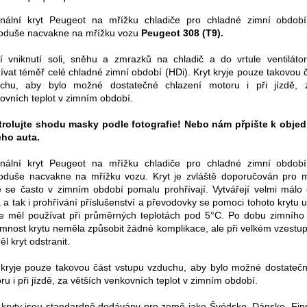
inální kryt Peugeot na mřížku chladiče pro chladné zimní období
oduše nacvakne na mřížku vozu
Peugeot 308 (T9).
í vniknutí soli, sněhu a zmrazků na chladič a do vrtule ventiláto
ívat téměř celé chladné zimní období (HDi). Kryt kryje pouze takovou 
chu, aby bylo možné dostatečné chlazení motoru i při jízdě, 
ovních teplot v zimním období.
rolujte shodu masky podle fotografie! Nebo nám přpište k obje
ho auta.
inální kryt Peugeot na mřížku chladiče pro chladné zimní období
oduše nacvakne na mřížku vozu. Kryt je zvláště doporučován pro m
é se často v zimním období pomalu prohřívají. Vytvářejí velmi málo
a a tak i prohřívání příslušenství a převodovky se pomoci tohoto krytu ur
e měl používat při průměrných teplotách pod 5°C. Po dobu zimního
omnost krytu neměla způsobit žádné komplikace, ale při velkém vzestup
l kryt odstranit.
 kryje pouze takovou část vstupu vzduchu, aby bylo možné dostatečn
ru i při jízdě, za větších venkovních teplot v zimním období.
 kryty jsou standardně dodávány pro země jako Švédsko, Dánsko, Fin