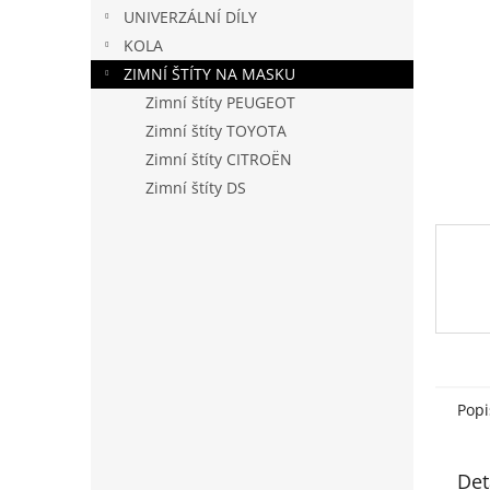
n
UNIVERZÁLNÍ DÍLY
e
KOLA
l
ZIMNÍ ŠTÍTY NA MASKU
Zimní štíty PEUGEOT
Zimní štíty TOYOTA
Zimní štíty CITROËN
Zimní štíty DS
Popi
Det