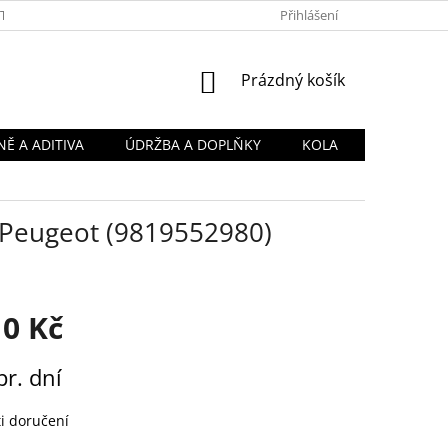
TY
OBCHODNÍ PODMÍNKY
PODMÍNKY OCHRANY OSOBNÍCH Ú
Přihlášení
NÁKUPNÍ
Prázdný košík
KOŠÍK
Ě A ADITIVA
ÚDRŽBA A DOPLŇKY
KOLA
ál Peugeot (9819552980)
10 Kč
pr. dní
i doručení